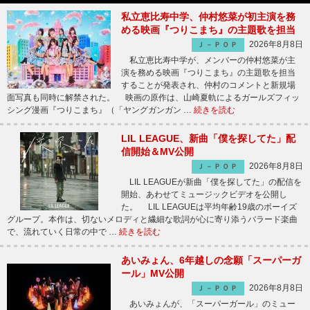
私立恵比寿中学、仲村悠菜が初主演を務
める映画『つりこまち』の主題歌を担当
2026年8月8日
Ｊ－ＰＯＰ
私立恵比寿中学が、メンバーの仲村悠菜が主
演を務める映画『つりこまち』の主題歌を担当
することが発表され、仲村のコメントと新規場
面写真も同時に解禁された。 映画の原作は、山崎夏軌によるガールズフィッ
シング漫画『つりこまち』（「ヤングガンガン …
続きを読む
LIL LEAGUE、新曲「僕を探してた」配
信開始＆MV公開
2026年8月8日
Ｊ－ＰＯＰ
LIL LEAGUEが新曲「僕を探してた」の配信を
開始、あわせてミュージックビデオを公開し
た。 LIL LEAGUEは平均年齢19歳のボーイズ
グループ。本作は、切ないメロディと繊細な歌詞が心に寄り添うバラード楽曲
で、流れていく日常の中で …
続きを読む
あいみょん、6年越しの念願「スーパーガ
ール」MV公開
2026年8月8日
Ｊ－ＰＯＰ
あいみょんが、「スーパーガール」のミュー