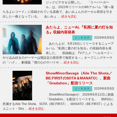
ジックビデオを公開した。 「スーパーガー
ル」は、2022年リリースの4thアルバム『瞳へ落
ちるよレコード』に収録されている楽曲で、あいみょんのボーカル表現を引き
出した一曲となっている。 あいみょ …
続きを読む
あたらよ、ニューAL『私雨に夏の灯を知
る』収録内容発表
2026年8月8日
Ｊ－ＰＯＰ
あたらよが、8月19日にリリースするニューア
ルバム『私雨に夏の灯を知る』の収録内容を発
表した。 収録曲は、TVアニメ『ヘルモード～
やり込み好きのゲーマーは廃設定の異世界で無双する～』オープニングテーマ
の「ハク」、劇場版『僕の心のヤバイや …
続きを読む
ShowMinorSavage（Aile The Shota／
BE:FIRSTのSOTA＆MANATO）、新曲
「Gradation」配信リリース
2026年8月8日
Ｊ－ＰＯＰ
ShowMinorSavageが、2026年8月12日に新曲
「Gradation」を配信リリースする。 BMSGに
所属するAile The Shota、SOTA（BE:FIRST）、MANATO（BE:FIRST）による
ユニット・Sho …
続きを読む