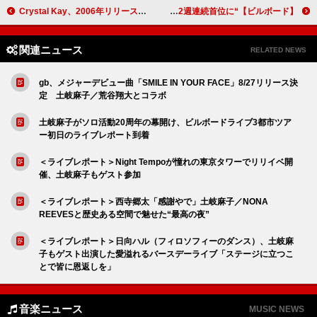
Crystal Kay、2006年リリース「Kirakuni」ストリーミング解禁
【ビルボード】“ニコニコ VOCALOID SONGS TOP20”、山本「乳首なぞなぞ」2週連続首位に
関連ニュース
RELATED NEWS
gb、メジャーデビュー曲「SMILE IN YOUR FACE」8/27リリース決
定 土岐麻子／荒谷翔大とコラボ
土岐麻子がソロ活動20周年の幕開け、ビルボードライブ3都市ツア
ー初日のライブレポート到着
＜ライブレポート＞Night Tempoが憧れの東京タワーでリリイベ開
催、土岐麻子もゲスト参加
＜ライブレポート＞西寺郷太「感謝やで」土岐麻子／NONA
REEVESと歴史ある空間で魅せた“最高の夜”
＜ライブレポート＞日向ハル（フィロソフィーのダンス）、土岐麻
子もゲスト出演した愛溢れるバースデーライブ「ステージに立つこ
とで皆に恩返しを」
音楽ニュース
MUSIC NEWS