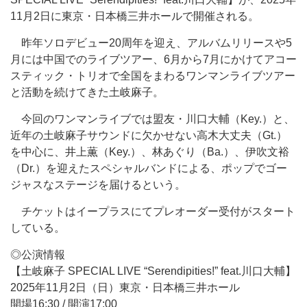
11月2日に東京・日本橋三井ホールで開催される。
昨年ソロデビュー20周年を迎え、アルバムリリースや5
月には中国でのライブツアー、6月から7月にかけてアコー
スティック・トリオで全国をまわるワンマンライブツアー
と活動を続けてきた土岐麻子。
今回のワンマンライブでは盟友・川口大輔（Key.）と、
近年の土岐麻子サウンドに欠かせない高木大丈夫（Gt.）
を中心に、井上薫（Key.）、林あぐり（Ba.）、伊吹文裕
（Dr.）を迎えたスペシャルバンドによる、ポップでゴー
ジャスなステージを届けるという。
チケットはイープラスにてプレオーダー受付がスタート
している。
◎公演情報
【土岐麻子 SPECIAL LIVE “Serendipities!” feat.川口大輔】
2025年11月2日（日）東京・日本橋三井ホール
開場16:30 / 開演17:00