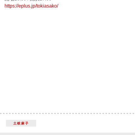
https://eplus.jp/tokiasako/
土岐麻子