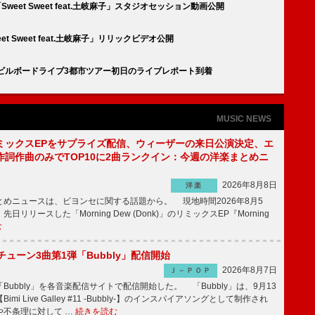
weet Sweet feat.土岐麻子」スタジオセッション動画公開
t Sweet feat.土岐麻子」リリックビデオ公開
ビルボードライブ3都市ツアー初日のライブレポート到着
MUSIC NEWS
ミックスEPをサプライズ配信、ウィーザーの来日公演決定、エ
作詞作曲のみでTOP10に2曲ランクイン：今週の洋楽まとめニ
2026年8月8日
洋楽
めニュースは、ビヨンセに関する話題から。 現地時間2026年8月5
日リリースした「Morning Dew (Donk)」のリミックスEP『Morning
む
ーチューン3曲第1弾「Bubbly」配信開始
2026年8月7日
Ｊ－ＰＯＰ
Bubbly」を各音楽配信サイトで配信開始した。 「Bubbly」は、9月13
mi Live Galley #11 -Bubbly-】のインスパイアソングとして制作され
や不条理に対して …
続きを読む