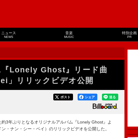
ニュース
音楽
特別企画
NEWS
MUSIC
PR
Lonely Ghost』リード曲
i, Bei」リリックビデオ公開
ポスト
シェア
送る
3年ぶりとなるオリジナルアルバム『Lonely Ghost』よ
 Bei」（ドン・ナン・シー・ベイ）のリリックビデオを公開した。