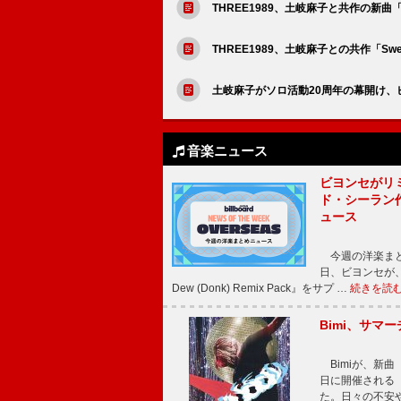
THREE1989、土岐麻子と共作の新曲「S
THREE1989、土岐麻子との共作「Swee
土岐麻子がソロ活動20周年の幕開け、
音楽ニュース
ビヨンセがリ
ド・シーラン
ュース
今週の洋楽まと
日、ビヨンセが、先
Dew (Donk) Remix Pack』をサプ …
続きを読
Bimi、サマ
Bimiが、新曲「
日に開催される【Bi
た。日々の不安