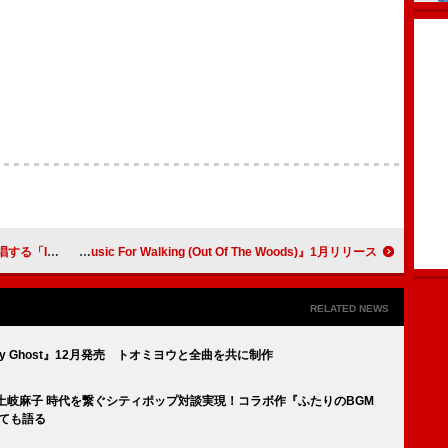
のライブ映像公開
ラブリーサマーちゃん、ミニアルバム『Music For Walking (Out Of The Woods)』1月リリース
RELATED NEWS
ly Ghost』12月発売 トオミヨウと全曲を共に制作
IL×土岐麻子 時代を繋ぐシティポップ対談実現！コラボ作『ふたりのBGM
いても語る