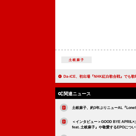
土岐麻子
Da-iCE、初出場『NHK紅白歌合戦』でも歌唱する「I wonder」
関連ニュース
土岐麻子、約3年ぶりニューAL『Lone
＜インタビュー＞GOOD BYE APR
feat. 土岐麻子』や敬愛するEPOにつ