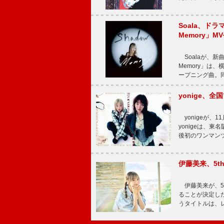
Soala、ド
Memory」M
Soalaが、新曲
Memory」は
ープニング曲。同
yonige、全国
yonigeが、11
yonigeは、東名
後初のワンマン
伊藤美来、5t
伊藤美来が、5t
ることが決定した
うタイトルは、レ