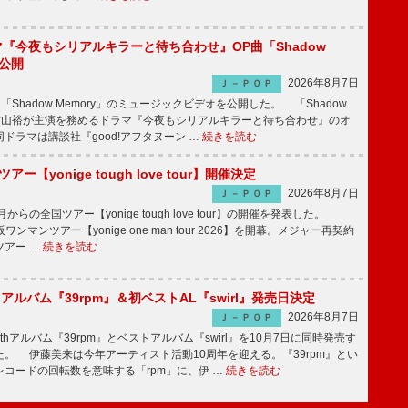
ラマ『今夜もシリアルキラーと待ち合わせ』OP曲「Shadow
V公開
2026年8月7日
Ｊ－ＰＯＰ
「Shadow Memory」のミュージックビデオを公開した。 「Shadow
、横山裕が主演を務めるドラマ『今夜もシリアルキラーと待ち合わせ』のオ
ドラマは講談社『good!アフタヌーン …
続きを読む
ツアー【yonige tough love tour】開催決定
2026年8月7日
Ｊ－ＰＯＰ
月からの全国ツアー【yonige tough love tour】の開催を発表した。
阪ワンマンツアー【yonige one man tour 2026】を開幕。メジャー再契約
ツアー …
続きを読む
hアルバム『39rpm』＆初ベストAL『swirl』発売日決定
2026年8月7日
Ｊ－ＰＯＰ
hアルバム『39rpm』とベストアルバム『swirl』を10月7日に同時発売す
。 伊藤美来は今年アーティスト活動10周年を迎える。『39rpm』とい
コードの回転数を意味する「rpm」に、伊 …
続きを読む