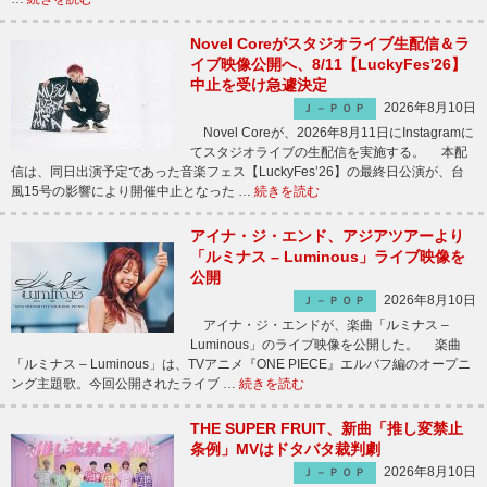
Novel Coreがスタジオライブ生配信＆ラ
イブ映像公開へ、8/11【LuckyFes'26】
中止を受け急遽決定
2026年8月10日
Ｊ－ＰＯＰ
Novel Coreが、2026年8月11日にInstagramに
てスタジオライブの生配信を実施する。 本配
信は、同日出演予定であった音楽フェス【LuckyFes’26】の最終日公演が、台
風15号の影響により開催中止となった …
続きを読む
アイナ・ジ・エンド、アジアツアーより
「ルミナス – Luminous」ライブ映像を
公開
2026年8月10日
Ｊ－ＰＯＰ
アイナ・ジ・エンドが、楽曲「ルミナス –
Luminous」のライブ映像を公開した。 楽曲
「ルミナス – Luminous」は、TVアニメ『ONE PIECE』エルバフ編のオープニ
ング主題歌。今回公開されたライブ …
続きを読む
THE SUPER FRUIT、新曲「推し変禁止
条例」MVはドタバタ裁判劇
2026年8月10日
Ｊ－ＰＯＰ