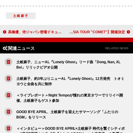
土岐麻子
高橋優、侍ジャパン密着ドキュメンタリー映画に主題歌「青春の向こう側」書き下ろし
ピノキオピー、初のアジアツアー【ピノキオピー ASIA TOUR "COMET"】開催決定
関連ニュース
RELATED NEWS
土岐麻子、ニューAL『Lonely Ghost』リード曲「Dong, Nan, Xi,
Bei」リリックビデオ公開
土岐麻子、約3年ぶりニューAL『Lonely Ghost』12月発売 トオミ
ヨウと全曲を共に制作
＜ライブレポート＞Night Tempoが憧れの東京タワーでリリイベ開
催、土岐麻子もゲスト参加
GOOD BYE APRIL、土岐麻子を迎えたサマーソング「ふたりの
BGM」をリリース
＜インタビュー＞GOOD BYE APRIL×土岐麻子 時代を繋ぐシティポ