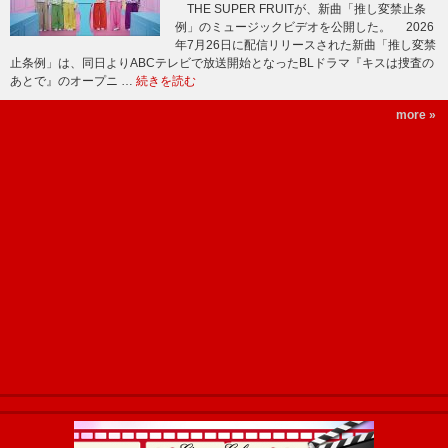
THE SUPER FRUITが、新曲「推し変禁止条
例」のミュージックビデオを公開した。 2026
年7月26日に配信リリースされた新曲「推し変禁
止条例」は、同日よりABCテレビで放送開始となったBLドラマ『キスは捜査の
あとで』のオープニ …
続きを読む
more »