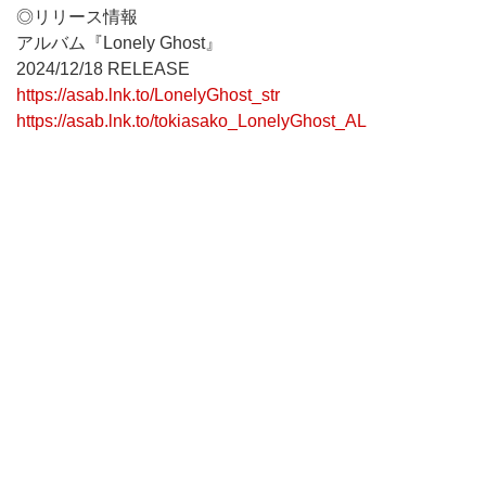
◎リリース情報
アルバム『Lonely Ghost』
2024/12/18 RELEASE
https://asab.lnk.to/LonelyGhost_str
https://asab.lnk.to/tokiasako_LonelyGhost_AL