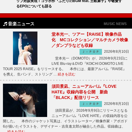
ップ対談実現！コラボ作『ふたりのBGM feat. 土岐麻子』や敬愛す
るEPOについても語る
音楽ニュース
MUSIC NEWS
堂本光一、ツアー【RAISE】映像作品
化 MCコレクション／マルチカメラ映像
／ダンプラなども収録
2026年8月10日
Ｊ－ＰＯＰ
堂本光一（DOMOTO）が、2026年9月23日に
LIVE Blu-ray＆DVD『KOICHI DOMOTO LIVE
TOUR 2025 RAISE』をリリースする。 本作には、最新アルバム『RAISE』
を携え、生バンド、ストリング …
続きを読む
須田景凪、ニューアルバム『LOVE
HATE』収録内容を公開 新曲
「BLACK」配信リリース
2026年8月10日
Ｊ－ＰＯＰ
須田景凪が、2026年9月9日にリリースとなる
ニューアルバム『LOVE HATE』の収録内容を公
開した。 本作のジャケット写真は、イラストレーター／映像作家・アボガド
6が描いたイラストを、デザイナー・吉良進太郎が融合した作品。収録曲は、
…
続きを読む