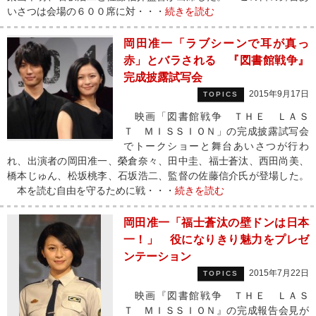
いさつは会場の６００席に対・・・
続きを読む
岡田准一「ラブシーンで耳が真っ
赤」とバラされる 『図書館戦争』
完成披露試写会
2015年9月17日
TOPICS
映画「図書館戦争 ＴＨＥ ＬＡＳ
Ｔ ＭＩＳＳＩＯＮ」の完成披露試写会
でトークショーと舞台あいさつが行わ
れ、出演者の岡田准一、榮倉奈々、田中圭、福士蒼汰、西田尚美、
橋本じゅん、松坂桃李、石坂浩二、監督の佐藤信介氏が登場した。
本を読む自由を守るために戦・・・
続きを読む
岡田准一「福士蒼汰の壁ドンは日本
一！」 役になりきり魅力をプレゼ
ンテーション
2015年7月22日
TOPICS
映画『図書館戦争 ＴＨＥ ＬＡＳ
Ｔ ＭＩＳＳＩＯＮ』の完成報告会見が