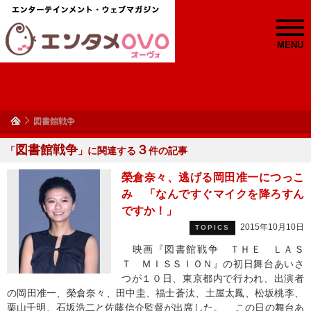
MENU
図書館戦争
図書館戦争
３
「
」に関連する
件の記事
榮倉奈々、逃げる岡田准一につっこ
み 「なんですぐマイクを降ろすん
ですか！」
2015年10月10日
TOPICS
映画『図書館戦争 ＴＨＥ ＬＡＳ
Ｔ ＭＩＳＳＩＯＮ』の初日舞台あいさ
つが１０日、東京都内で行われ、出演者
の岡田准一、榮倉奈々、田中圭、福士蒼汰、土屋太鳳、松坂桃李、
栗山千明、石坂浩二と佐藤信介監督が出席した。 この日の舞台あ