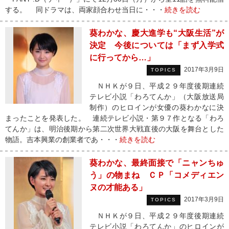
する。 同ドラマは、両家顔合わせ当日に・・・
続きを読む
葵わかな、慶大進学も“大阪生活”が
決定 今後については「まず入学式
に行ってから…」
2017年3月9日
TOPICS
ＮＨＫが９日、平成２９年度後期連続
テレビ小説「わろてんか」（大阪放送局
制作）のヒロインが女優の葵わかなに決
まったことを発表した。 連続テレビ小説・第９７作となる「わろ
てんか」は、明治後期から第二次世界大戦直後の大阪を舞台とした
物語。吉本興業の創業者であ・・・
続きを読む
葵わかな、最終面接で「ニャンちゅ
う」の物まね ＣＰ「コメディエン
ヌの才能ある」
2017年3月9日
TOPICS
ＮＨＫが９日、平成２９年度後期連続
テレビ小説「わろてんか」のヒロインが