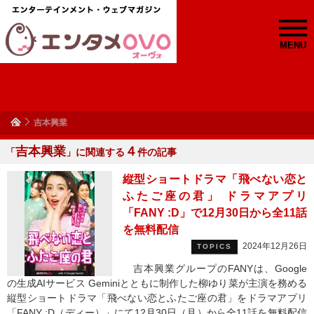
MENU
吉本興業
吉本興業
４
「
」に関連する
件の記事
縦型ショートドラマ「飛べない恋と
ふたご座の君」 ドラマアプリ
「FANY :D」で12月30日から全11話
を無料配信
2024年12月26日
TOPICS
吉本興業グループのFANYは、Google
の生成AIサービス Geminiとともに制作した柳ゆり菜が主演を務める
縦型ショートドラマ「飛べない恋とふたご座の君」をドラマアプリ
「FANY :D（ディー）」にて12月30日（月）から全11話を無料配信