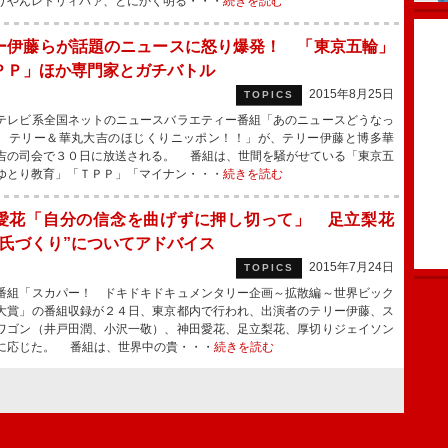
りやんレトリィバァ、とにかく明る・・・
続きを読む
ー伊藤らが話題のニュースに怒り爆発！ 「東京五輪」
ＰＰ」ほか専門家とガチバトル
2015年8月25日
TOPICS
レビ系全国ネットのニュースバラエティー番組「あのニュースどうなっ
 テリー＆華丸大吉のほじくりニッポン！！」が、テリー伊藤と博多華
吉の司会で３０日に放送される。 番組は、世間を騒がせている「東京五
ゆとり教育」「ＴＰＰ」「マイナン・・・
続きを読む
愛花「自分の信念を曲げずに押し切って」 足立梨花
彼氏づくり”についてアドバイス
2015年7月24日
TOPICS
組「スカパー！ ドキドキドキュメンタリー企画～拡散編～世界ビック
大賞」の番組収録が２４日、東京都内で行われ、出演者のテリー伊藤、ス
ワゴン（井戸田潤、小沢一敬）、神田愛花、足立梨花、厚切りジェイソン
に応じた。 番組は、世界中の貴・・・
続きを読む