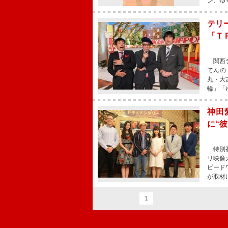
ン、ゆ
テリ
「Ｔ
関西テ
てんの
丸・大
輪」「
神田
に“
特別番
リ映像
ピード
が取材
1