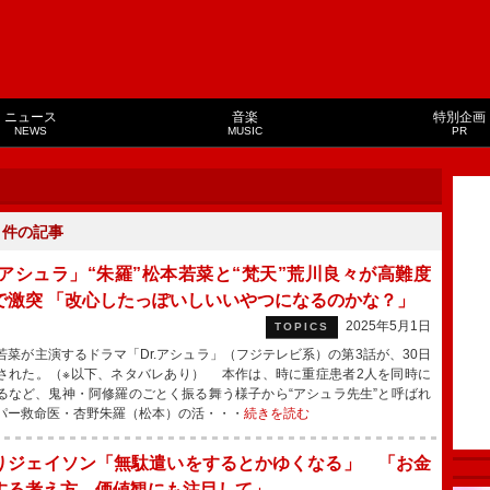
ニュース
音楽
特別企画
NEWS
MUSIC
PR
６
件の記事
r.アシュラ」“朱羅”松本若菜と“梵天”荒川良々が高難度
で激突 「改心したっぽいしいいやつになるのかな？️」
2025年5月1日
TOPICS
菜が主演するドラマ「Dr.アシュラ」（フジテレビ系）の第3話が、30日
された。（※以下、ネタバレあり） 本作は、時に重症患者2人を同時に
るなど、鬼神・阿修羅のごとく振る舞う様子から“アシュラ先生”と呼ばれ
パー救命医・杏野朱羅（松本）の活・・・
続きを読む
りジェイソン「無駄遣いをするとかゆくなる」 「お金
する考え方、価値観にも注目して」