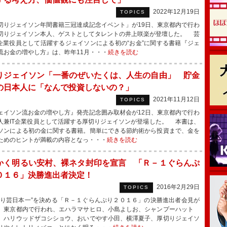
2022年12月19日
TOPICS
りジェイソン年間書籍三冠達成記念イベント」が19日、東京都内で行わ
切りジェイソン本人、ゲストとしてタレントの井上咲楽が登壇した。 芸
T企業役員として活躍するジェイソンによる初の“お金”に関する書籍『ジェ
流お金の増やし方』は、昨年11月・・・
続きを読む
りジェイソン「一番のぜいたくは、人生の自由」 貯金
の日本人に「なんで投資しないの？」
2021年11月12日
TOPICS
イソン流お金の増やし方』発売記念囲み取材会が12日、東京都内で行わ
人兼IT企業役員として活躍する厚切りジェイソンが登場した。 本書は、
ソンによる初の金に関する書籍。簡単にできる節約術から投資まで、金を
ためのヒントが満載の内容となっ・・・
続きを読む
かく明るい安村、裸ネタ封印を宣言 「Ｒ－１ぐらんぷ
０１６」決勝進出者決定！
2016年2月29日
TOPICS
り芸日本一”を決める「Ｒ－１ぐらんぷり２０１６」の決勝進出者会見が
、東京都内で行われ、エハラマサヒロ、小島よしお、シャンプーハット
、ハリウッドザコシショウ、おいでやす小田、横澤夏子、厚切りジェイソ