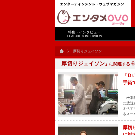
特集・インタビュー
FEATURE & INTERVIEW
厚切りジェイソン
厚切りジェイソン
「
」に関連する
「D
手術
松本若
に放送
オペす
るスー
厚切
に対