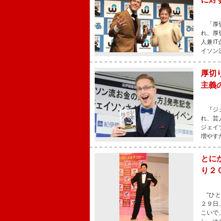
「厚切
れ、厚
人兼I
イソン
厚切
主義
『ジェ
れ、芸
ジェイ
増やす
とに
り２
“ひと
２９日
こいで