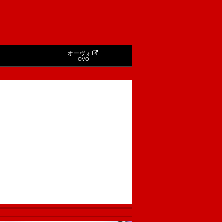
オーヴォ
OVO