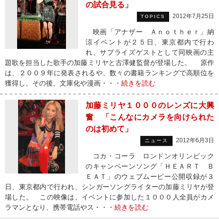
の試合見る」
2012年7月25日
TOPICS
映画「アナザー Ａｎｏｔｈｅｒ」納
涼イベントが２５日、東京都内で行わ
れ、サプライズゲストとして同映画の主
題歌を担当した歌手の加藤ミリヤと古澤健監督が登場した。 原作
は、２００９年に発表されるや、数々の書籍ランキングで高順位を
獲得し、その後、文庫化や漫画・・・
続きを読む
加藤ミリヤ１０００のレンズに大興
奮 「こんなにカメラを向けられた
のは初めて」
2012年6月3日
ニュース
コカ・コーラ ロンドンオリンピック
のキャンペーンソング「ＨＥＡＲＴ Ｂ
ＥＡＴ」のウェブムービー公開収録が３
日、東京都内で行われ、シンガーソングライターの加藤ミリヤが登
場した。 この映像は、イベントに参加した１０００人全員がカメ
ラマンとなり、携帯電話やス・・・
続きを読む