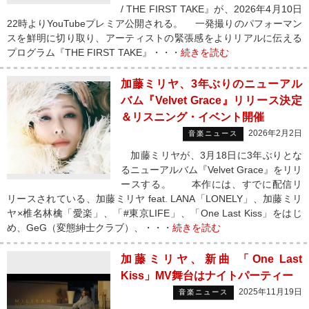
/ THE FIRST TAKE』が、2026年4月10日
22時よりYouTubeプレミア公開される。 一発撮りのパフォーマン
スを鮮明に切り取り、アーティストの緊張感をよりリアルに伝える
プログラム『THE FIRST TAKE』・・・
続きを読む
加藤ミリヤ、3年ぶりのニューアル
バム『Velvet Grace』リリース決定
＆リスニング・イベント開催
2026年2月2日
音楽ニュース
加藤ミリヤが、3月18日に3年ぶりとな
るニューアルバム『Velvet Grace』をリリ
ースする。 本作には、すでに配信リ
リースされている、加藤ミリヤ feat. LANA「LONELY」、加藤ミリ
ヤ×椎名林檎「愛楽」、「#東京LIFE」、「One Last Kiss」をはじ
め、GeG（変態紳士クラブ）、・・・
続きを読む
加藤ミリヤ、新曲 「One Last
Kiss」MV舞台はナイトパーティー
2025年11月19日
音楽ニュース