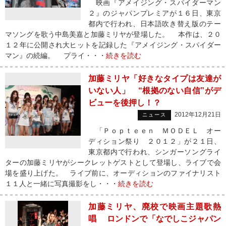
映画『アメイジング・スパイダーマン
２』のジャパンプレミアが１６日、東京
都内で行われ、日本語吹き替え版のテー
マソングを歌う中島美嘉と加藤ミリヤが登場した。 本作は、２０
１２年に公開され大ヒットを記録した『アメイジング・スパイダー
マン』の続編。 プライ・・・
続きを読む
加藤ミリヤ「好きなタイプは友達が
いない人」 “根拠のない自信”がデ
ビューを後押し！？
2012年12月21日
ニュース
「Ｐｏｐｔｅｅｎ ＭＯＤＥＬ オー
ディション祭り ２０１２」が２１日、
東京都内で行われ、シンガーソングライ
ターの加藤ミリヤがシークレットゲストとして登場し、ライブで会
場を盛り上げた。 ライブ前に、オーディションのファイナリスト
１１人と一緒に写真撮影をし・・・
続きを読む
加藤ミリヤ、廃校で映画主題歌熱
唱 ロンドンで「なでしこジャパン