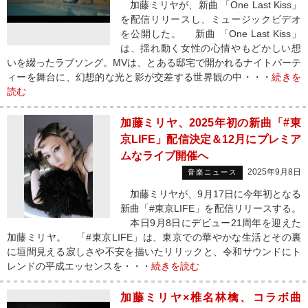
加藤ミリヤが、新曲 「One Last Kiss」
を配信リリースし、ミュージックビデオ
を公開した。 新曲 「One Last Kiss」
は、揺れ動く女性の心情やもどかしい想
いを綴ったラブソング。MVは、とある邸宅で開かれるナイトパーテ
ィーを舞台に、幻想的な光と影が交差する世界観の中・・・
続きを
読む
加藤ミリヤ、2025年初の新曲「#東
京LIFE」配信決定＆12月にプレミア
ムなライブ開催へ
2025年9月8日
音楽ニュース
加藤ミリヤが、9月17日に今年初となる
新曲「#東京LIFE」を配信リリースする。
本日9月8日にデビュー21周年を迎えた
加藤ミリヤ。 「#東京LIFE」は、東京での華やかな生活とその裏
に垣間見える寂しさや不安を描いたリリックと、令和サウンドにト
レンドの平成エッセンスを・・・
続きを読む
加藤ミリヤ×椎名林檎、コラボ曲