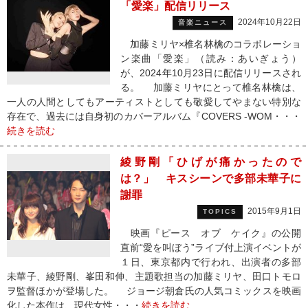
「愛楽」配信リリース
2024年10月22日
音楽ニュース
加藤ミリヤ×椎名林檎のコラボレーショ
ン楽曲「愛楽」（読み：あいぎょう）
が、2024年10月23日に配信リリースされ
る。 加藤ミリヤにとって椎名林檎は、
一人の人間としてもアーティストとしても敬愛してやまない特別な
存在で、過去には自身初のカバーアルバム『COVERS -WOM・・・
続きを読む
綾野剛「ひげが痛かったので
は？」 キスシーンで多部未華子に
謝罪
2015年9月1日
TOPICS
映画『ピース オブ ケイク』の公開
直前“愛を叫ぼう”ライブ付上演イベントが
１日、東京都内で行われ、出演者の多部
未華子、綾野剛、峯田和伸、主題歌担当の加藤ミリヤ、田口トモロ
ヲ監督ほかが登場した。 ジョージ朝倉氏の人気コミックスを映画
化した本作は、現代女性・・・
続きを読む