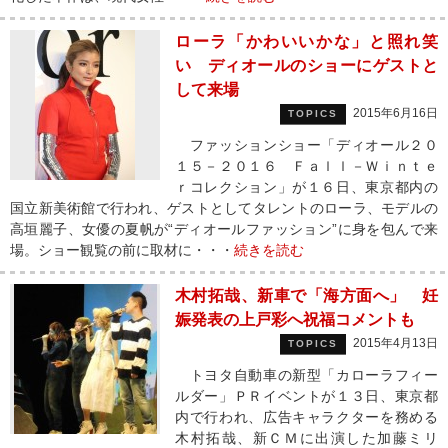
ローラ「かわいいかな」と照れ笑
い ディオールのショーにゲストと
して来場
2015年6月16日
TOPICS
ファッションショー「ディオール２０
１５－２０１６ Ｆａｌｌ－Ｗｉｎｔｅ
ｒコレクション」が１６日、東京都内の
国立新美術館で行われ、ゲストとしてタレントのローラ、モデルの
高垣麗子、女優の夏帆が“ディオールファッション”に身を包んで来
場。ショー観覧の前に取材に・・・
続きを読む
木村拓哉、新車で「海方面へ」 妊
娠発表の上戸彩へ祝福コメントも
2015年4月13日
TOPICS
トヨタ自動車の新型「カローラフィー
ルダー」ＰＲイベントが１３日、東京都
内で行われ、広告キャラクターを務める
木村拓哉、新ＣＭに出演した加藤ミリ