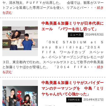
ヤ、清水翔太、ＰＵＦＦＹが出席した。 会場では、観客がスマー
トフォンを装着した専用ゴーグルを使い、リアルとバー・・・
続き
を読む
中島美嘉＆加藤ミリヤが日本代表に
エール 「パワーを出し切って」
2014年6月3日
ニュース
「ＯＮＥ ＳＴＡＤＩＵＭ ａｔ Ｓ
ｏｎｙ Ｂｕｉｌｄｉｎｇ」“２０１４
ＦＩＦＡ ワールドカップ スペシャ
ル・イベント”オープニングセレモニーが
３日、東京都内で行われ、スペシャルゲストとして歌手の中島美嘉
と加藤ミリヤほかが登場した。 「２０１４ ＦＩＦＡ・・・
続き
を読む
中島美嘉＆加藤ミリヤがスパイダー
マンのテーマソングを 中島「ミリ
ヤちゃんがいて心強かった」
2014年4月17日
TOPICS