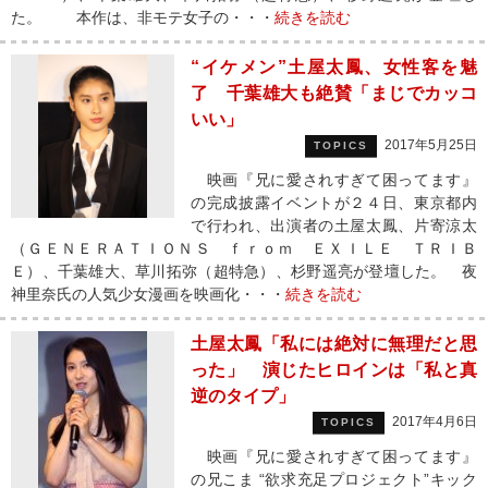
た。 本作は、非モテ女子の・・・
続きを読む
“イケメン”土屋太鳳、女性客を魅
了 千葉雄大も絶賛「まじでカッコ
いい」
2017年5月25日
TOPICS
映画『兄に愛されすぎて困ってます』
の完成披露イベントが２４日、東京都内
で行われ、出演者の土屋太鳳、片寄涼太
（ＧＥＮＥＲＡＴＩＯＮＳ ｆｒｏｍ ＥＸＩＬＥ ＴＲＩＢ
Ｅ）、千葉雄大、草川拓弥（超特急）、杉野遥亮が登壇した。 夜
神里奈氏の人気少女漫画を映画化・・・
続きを読む
土屋太鳳「私には絶対に無理だと思
った」 演じたヒロインは「私と真
逆のタイプ」
2017年4月6日
TOPICS
映画『兄に愛されすぎて困ってます』
の兄こま “欲求充足プロジェクト”キック