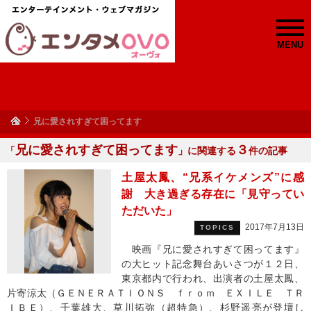
MENU
兄に愛されすぎて困ってます
兄に愛されすぎて困ってます
３
「
」に関連する
件の記事
土屋太鳳、“兄系イケメンズ”に感
謝 大き過ぎる存在に「見守ってい
ただいた」
2017年7月13日
TOPICS
映画『兄に愛されすぎて困ってます』
の大ヒット記念舞台あいさつが１２日、
東京都内で行われ、出演者の土屋太鳳、
片寄涼太（ＧＥＮＥＲＡＴＩＯＮＳ ｆｒｏｍ ＥＸＩＬＥ ＴＲ
ＩＢＥ）、千葉雄大、草川拓弥（超特急）、杉野遥亮が登壇し