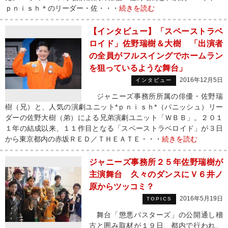
ｐｎｉｓｈ＊のリーダー・佐・・・
続きを読む
【インタビュー】「スペーストラベ
ロイド」佐野瑞樹＆大樹 「出演者
の全員がフルスイングでホームラン
を狙っているような舞台」
2016年12月5日
インタビュー
ジャニーズ事務所所属の俳優・佐野瑞
樹（兄）と、人気の演劇ユニット*ｐｎｉｓｈ*（パニッシュ）リー
ダーの佐野大樹（弟）による兄弟演劇ユニット「ＷＢＢ」。２０１
１年の結成以来、１１作目となる「スペーストラベロイド」が３日
から東京都内の赤坂ＲＥＤ／ＴＨＥＡＴＥ・・・
続きを読む
ジャニーズ事務所２５年佐野瑞樹が
主演舞台 久々のダンスにＶ６井ノ
原からツッコミ？
2016年5月19日
TOPICS
舞台「懲悪バスターズ」の公開通し稽
古と囲み取材が１９日、都内で行われ、