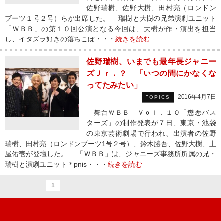
佐野瑞樹、佐野大樹、田村亮（ロンドン
ブーツ１号２号）らが出席した。 瑞樹と大樹の兄弟演劇ユニット
「ＷＢＢ」の第１０回公演となる今回は、大樹が作・演出を担当
し、イタズラ好きの落ちこぼ・・・
続きを読む
佐野瑞樹、いまでも最年長ジャニー
ズＪｒ．？ 「いつの間にかなくな
ってたみたい」
2016年4月7日
TOPICS
舞台ＷＢＢ Ｖｏｌ．１０「懲悪バス
ターズ」の制作発表が７日、東京・池袋
の東京芸術劇場で行われ、出演者の佐野
瑞樹、田村亮（ロンドンブーツ1号２号）、鈴木勝吾、佐野大樹、土
屋佑壱が登壇した。 「ＷＢＢ」は、ジャニーズ事務所所属の兄・
瑞樹と演劇ユニット＊pnis・・・
続きを読む
1