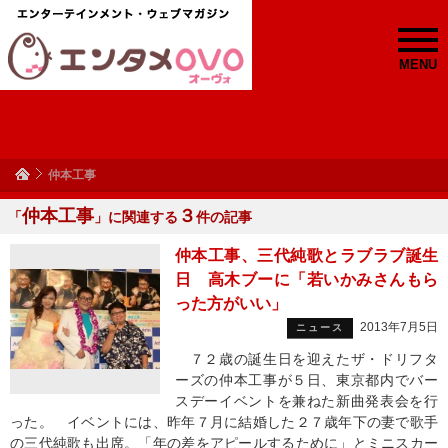
MENU
仲本工事
仲本工事
３
「
」に関連する
件の記事
仲本工事、三代純歌とラブラブ誕生
日 高木ブーに「若いかみさんもら
った方がいい」
2013年7月5日
ニュース
７２歳の誕生日を迎えたザ・ドリフタ
ーズの仲本工事が５日、東京都内でバー
スデーイベントを兼ねた新曲発表会を行
った。 イベントには、昨年７月に結婚した２７歳年下の妻で歌手
の三代純歌も出席。「年の差をアピールするために」とミニスカー