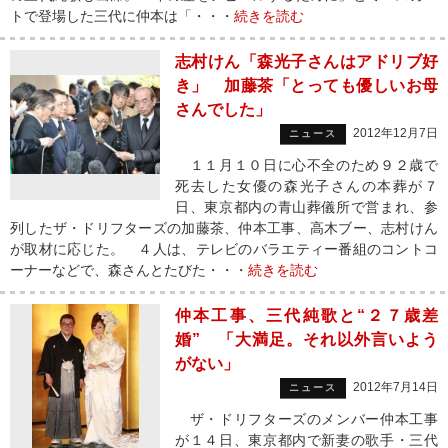
トで登場した三代に仲本は「・・・
続きを読む
志村けん「森光子さんはアドリブ好
き」 加藤茶「とっても優しいお母
さんでした」
2012年12月7日
ニュース
１１月１０日に心不全のため９２歳で
死去した女優の森光子さんの本葬が７
日、東京都内の青山葬儀所で営まれ、参
列したザ・ドリフターズの加藤茶、仲本工事、高木ブー、志村けん
が取材に応じた。 ４人は、テレビのバラエティー番組のコントコ
ーナーなどで、森さんとたびた・・・
続きを読む
仲本工事、三代純歌と“２７歳差
婚” 「大満足。それ以外言いよう
がない」
2012年7月14日
ニュース
ザ・ドリフターズのメンバー仲本工事
が１４日、東京都内で新妻の歌手・三代