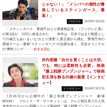
じゃない！」「メンバーの個性が爆
発しているスティンガース、最
高！」
2025年7月23日
TOPICS
「スティンガース 警視庁おとり捜査検証室」（フジテレビ系）
の第1話が、22日に放送された。 本作は、日本ではまだ制度とし
ての確立もあいまいな“おとり捜査”に真正面から挑む、警視庁内の
異端チーム・通称“スティンガース”の活躍を描く、完全オリジナル
の“爽快コンゲ・・・
続きを読む
井内悠陽「自分を貫くことは大切。
でも、時には柔軟性も必要」 映画
『爆上戦隊ブンブンジャー』で映画
初主演を飾る20歳の新星【インタビ
ュー】
2024年7月27日
インタビュー
7月26日から公開中の『爆上戦隊ブンブンジャー 劇場
BOON！ プロミス・ザ・サーキット』は、テレビ朝日系で大人気
放送中のスーパー戦隊シリーズ第48作「爆上戦隊ブンブンジャー」