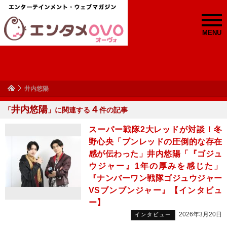
MENU
井内悠陽
井内悠陽
４
「
」に関連する
件の記事
スーパー戦隊2大レッドが対談！冬
野心央「ブンレッドの圧倒的な存在
感が伝わった」井内悠陽「『ゴジュ
ウジャー』1年の厚みを感じた」
『ナンバーワン戦隊ゴジュウジャー
VSブンブンジャー』【インタビュ
ー】
2026年3月20日
インタビュー