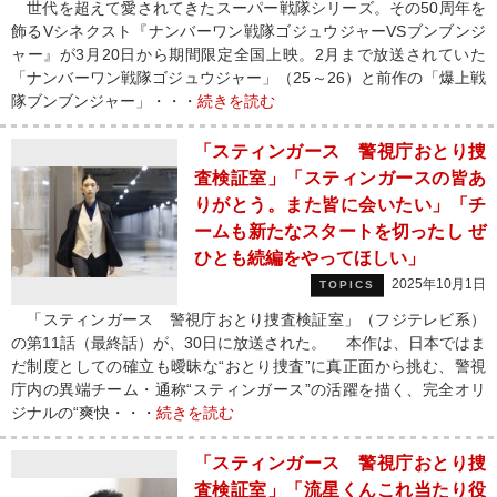
世代を超えて愛されてきたスーパー戦隊シリーズ。その50周年を
飾るVシネクスト『ナンバーワン戦隊ゴジュウジャーVSブンブンジ
ャー』が3月20日から期間限定全国上映。2月まで放送されていた
「ナンバーワン戦隊ゴジュウジャー」（25～26）と前作の「爆上戦
隊ブンブンジャー」・・・
続きを読む
「スティンガース 警視庁おとり捜
査検証室」「スティンガースの皆あ
りがとう。また皆に会いたい」「チ
ームも新たなスタートを切ったし ぜ
ひとも続編をやってほしい」
2025年10月1日
TOPICS
「スティンガース 警視庁おとり捜査検証室」（フジテレビ系）
の第11話（最終話）が、30日に放送された。 本作は、日本ではま
だ制度としての確立も曖昧な“おとり捜査”に真正面から挑む、警視
庁内の異端チーム・通称“スティンガース”の活躍を描く、完全オリ
ジナルの“爽快・・・
続きを読む
「スティンガース 警視庁おとり捜
査検証室」「流星くんこれ当たり役