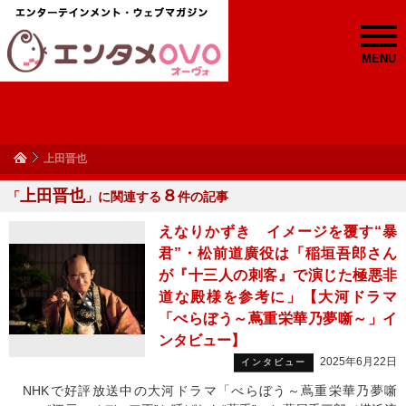
MENU
上田晋也
上田晋也
８
「
」に関連する
件の記事
えなりかずき イメージを覆す“暴
君”・松前道廣役は「稲垣吾郎さん
が『十三人の刺客』で演じた極悪非
道な殿様を参考に」【大河ドラマ
「べらぼう～蔦重栄華乃夢噺～」イ
ンタビュー】
2025年6月22日
インタビュー
NHKで好評放送中の大河ドラマ「べらぼう～蔦重栄華乃夢噺