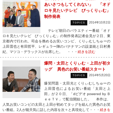
あいさつもしてくれない」 「オド
ロキ見たいテレビ びっくりぃむ」
制作発表
2014年10月2日
TOPICS
テレビ朝日のバラエティー番組「オド
ロキ見たいテレビ びっくりぃむ」の制作発表記者会見が２日、東
京都内で行われ、司会を務めるお笑いコンビ、くりぃむしちゅーの
上田晋也と有田哲平、レギュラー陣のバナナマンの設楽統と日村勇
紀、マツコ・デラックスが出席した。 ・・・
続きを読む
爆問・太田とくりぃむ・上田が初タ
ッグ 異色のお笑い番組スタート
2014年5月20日
TOPICS
爆笑問題・太田光とくりぃむしちゅーの
上田晋也によるお笑い番組「太田と上
田」が２０日、「dビデオ powered by Ｂ
ｅｅＴＶ」で配信開始した。 本作は、
人気お笑いコンビの太田と上田が初めてタッグを組んだ異色のお笑
い番組。2人が能天気に話した内容を次々と具現化して・・・
続きを