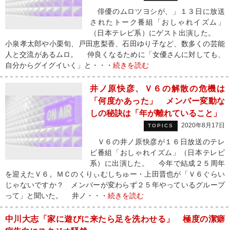
俳優のムロツヨシが、」１３日に放送
されたトーク番組「おしゃれイズム」
（日本テレビ系）にゲスト出演した。
小泉孝太郎や小栗旬、戸田恵梨香、石田ゆり子など、数多くの芸能
人と交流があるムロ。 仲良くなるために「女優さんに対しても、
自分からグイグイいく」と・・・
続きを読む
井ノ原快彦、Ｖ６の解散の危機は
「何度かあった」 メンバー変動な
しの秘訣は「年が離れていること」
2020年8月17日
TOPICS
Ｖ６の井ノ原快彦が１６日放送のテレ
ビ番組「おしゃれイズム」（日本テレビ
系）に出演した。 今年で結成２５周年
を迎えたＶ６。ＭＣのくりぃむしちゅー・上田晋也が「Ｖ６ぐらい
じゃないですか？ メンバーが変わらず２５年やっているグループ
って」と聞いた。 井ノ・・・
続きを読む
中川大志「家に遊びに来たら足を洗わせる」 極度の潔癖