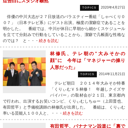
症告白にスタジオ騒然
2020年4月27日
TOPICS
俳優の中川大志が２７日放送のバラエティー番組「しゃべくり０
０７」（日本テレビ系）にゲスト出演。極度の潔癖症であることを
明かした。 番組では、中川が休日に早朝から細かくスケジュール
を立てて分刻みで行動をしていることから、潔癖で几帳面な性格な
のでは？ と・・・
続きを読む
林修氏、テレ朝の“大みそかの
顔”に 今年は「マネジャーの操り
人形だった」
2014年11月21日
TOPICS
テレビ朝日 ２０１４年大みそか特番
「くりぃむＶＳ林修！ 年越しクイズサ
バイバー」の取材会が２１日、東京都内
で行われ、出演するお笑いコンビ、くりぃむしちゅー（上田晋也、
有田哲平）と予備校講師の林修氏が出席した。 番組は、くりぃむ
率いる芸能人１００人と、・・・
続きを読む
有田哲平、バナナマン設楽に「裏で