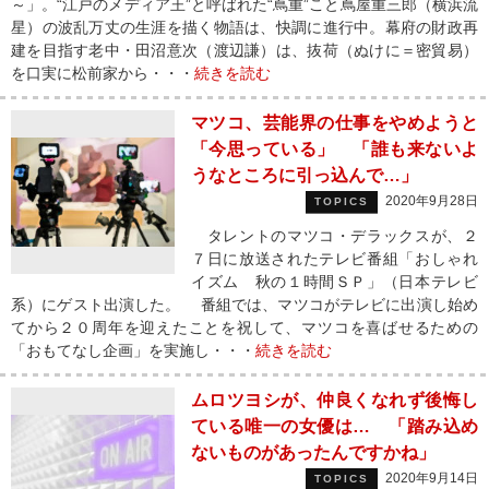
～」。“江戸のメディア王”と呼ばれた“蔦重”こと蔦屋重三郎（横浜流
星）の波乱万丈の生涯を描く物語は、快調に進行中。幕府の財政再
建を目指す老中・田沼意次（渡辺謙）は、抜荷（ぬけに＝密貿易）
を口実に松前家から・・・
続きを読む
マツコ、芸能界の仕事をやめようと
「今思っている」 「誰も来ないよ
うなところに引っ込んで…」
2020年9月28日
TOPICS
タレントのマツコ・デラックスが、２
７日に放送されたテレビ番組「おしゃれ
イズム 秋の１時間ＳＰ」（日本テレビ
系）にゲスト出演した。 番組では、マツコがテレビに出演し始め
てから２０周年を迎えたことを祝して、マツコを喜ばせるための
「おもてなし企画」を実施し・・・
続きを読む
ムロツヨシが、仲良くなれず後悔し
ている唯一の女優は… 「踏み込め
ないものがあったんですかね」
2020年9月14日
TOPICS