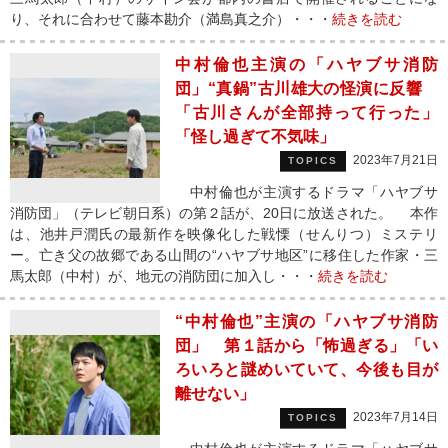
り、それに合わせて藤本勘介（満島真之介）・・・
続きを読む
中村倫也主演の「ハヤブサ消防
団」“真鍋”古川雄大の怪演に反響
「古川さんが全部持って行った」
「怪し過ぎて不気味」
2023年7月21日
TOPICS
中村倫也が主演するドラマ「ハヤブサ
消防団」（テレビ朝日系）の第２話が、20日に放送された。 本作
は、池井戸潤氏の最新作を映像化した戦慄（せんりつ）ミステリ
ー。亡き父の故郷である山間の“ハヤブサ地区”に移住した作家・三
馬太郎（中村）が、地元の消防団に加入し・・・
続きを読む
“中村倫也”主演の「ハヤブサ消防
団」 第１話から「怖過ぎる」「い
ろいろと謎めいていて、今後も目が
離せない」
2023年7月14日
TOPICS