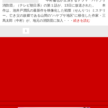
中村倫也が主演するドラマ「ハヤブサ
消防団」（テレビ朝日系）の第１話が、13日に放送された。 本
作は、池井戸潤氏の最新作を映像化した戦慄（せんりつ）ミステリ
ー。亡き父の故郷である山間の“ハヤブサ地区”に移住した作家・三
馬太郎（中村）が、地元の消防団に加入・・・
続きを読む
1