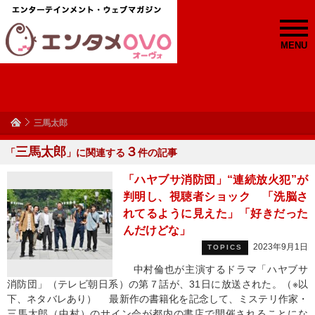
MENU
三馬太郎
三馬太郎
３
「
」に関連する
件の記事
「ハヤブサ消防団」“連続放火犯”が
判明し、視聴者ショック 「洗脳さ
れてるように見えた」「好きだった
んだけどな」
2023年9月1日
TOPICS
中村倫也が主演するドラマ「ハヤブサ
消防団」（テレビ朝日系）の第７話が、31日に放送された。（※以
下、ネタバレあり） 最新作の書籍化を記念して、ミステリ作家・
三馬太郎（中村）のサイン会が都内の書店で開催されることにな