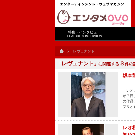
特集・インタビュー
FEATURE & INTERVIEW
レヴェナント
レヴェナント
３
「
」に関連する
件の
坂本
レオナ
が７日
の作品
プリオ
レオ
初め