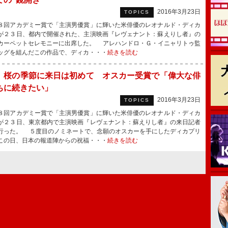
2016年3月23日
TOPICS
回アカデミー賞で「主演男優賞」に輝いた米俳優のレオナルド・ディカ
が２３日、都内で開催された、主演映画『レヴェナント：蘇えりし者』の
カーペットセレモニーに出席した。 アレハンドロ・Ｇ・イニャリトゥ監
ッグを組んだこの作品で、ディカ・・・
続きを読む
、桜の季節に来日は初めて オスカー受賞で「偉大な俳
ちに続きたい」
2016年3月23日
TOPICS
回アカデミー賞で「主演男優賞」に輝いた米俳優のレオナルド・ディカ
が２３日、東京都内で主演映画『レヴェナント：蘇えりし者』の来日記者
行った。 ５度目のノミネートで、念願のオスカーを手にしたディカプリ
この日、日本の報道陣からの祝福・・・
続きを読む