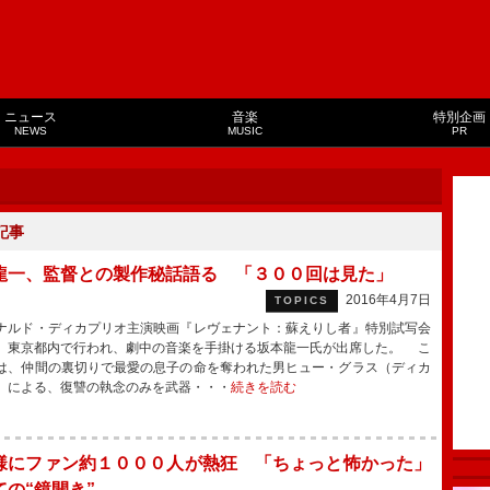
ニュース
音楽
特別企画
NEWS
MUSIC
PR
記事
龍一、監督との製作秘話語る 「３００回は見た」
2016年4月7日
TOPICS
ルド・ディカプリオ主演映画『レヴェナント：蘇えりし者』特別試写会
、東京都内で行われ、劇中の音楽を手掛ける坂本龍一氏が出席した。 こ
は、仲間の裏切りで最愛の息子の命を奪われた男ヒュー・グラス（ディカ
）による、復讐の執念のみを武器・・・
続きを読む
様にファン約１０００人が熱狂 「ちょっと怖かった」
ての“鏡開き”