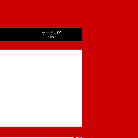
オーヴォ
OVO