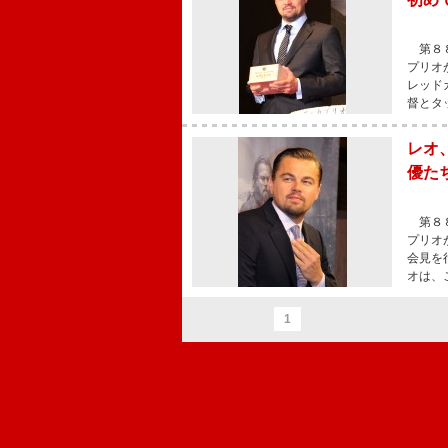
第８８
プリオ
レッド
督とタ
レオ
優た
第８８
プリオ
会見を
オは、
1