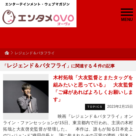
MENU
レジェンド＆バタフライ
レジェンド＆バタフライ
４
「
」に関連する
件の記事
木村拓哉「大友監督とまたタッグを
組みたいと思っている」 大友監督
「ご縁があればよろしくお願いしま
す」
2023年2月15日
TOPICS
映画『レジェンド＆バタフライ』オン
ライン・ファンセッションが15日、東京都内で行われ、主演の木村
拓哉と大友啓史監督が登壇した。 本作は、誰もが知る日本史上
の“レジェンド”織田信長と、謎に包まれたその正室の濃姫（別名・