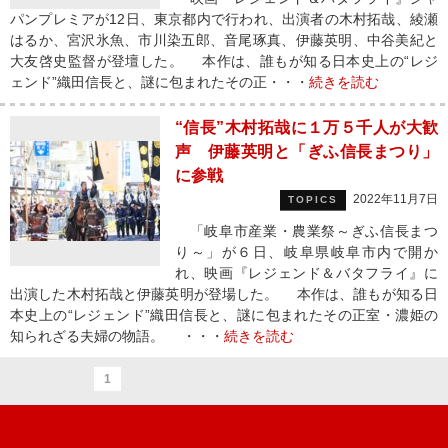
パンプレミアが12日、東京都内で行われ、出演者の木村拓哉、綾瀬
はるか、宮沢氷魚、市川染五郎、音尾琢真、伊藤英明、中谷美紀と
大友啓史監督が登壇した。 本作は、誰もが知る日本史上の“レジ
ェンド”織田信長と、謎に包まれたその正・・・
続きを読む
“信長”木村拓哉に１万５千人が大歓
声 伊藤英明と「ぎふ信長まつり」
に参戦
2022年11月7日
TOPICS
「岐阜市産業・農業祭～ぎふ信長まつ
り～」が６日、岐阜県岐阜市内で開か
れ、映画『レジェンド＆バタフライ』に
出演した木村拓哉と伊藤英明が登場した。 本作は、誰もが知る日
本史上の“レジェンド”織田信長と、謎に包まれたその正室・濃姫の
知られざる夫婦の物語。 ・・・
続きを読む
1