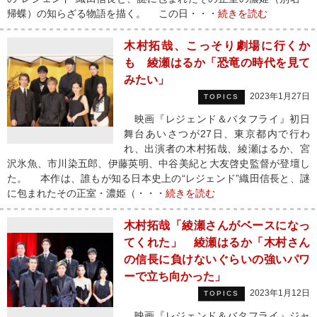
帰蝶）の知らざる物語を描く。 この日・・・
続きを読む
木村拓哉、こっそり劇場に行くか
も 綾瀬はるか「恐竜の時代を見て
みたい」
2023年1月27日
TOPICS
映画『レジェンド＆バタフライ』初日
舞台あいさつが27日、東京都内で行わ
れ、出演者の木村拓哉、綾瀬はるか、宮
沢氷魚、市川染五郎、伊藤英明、中谷美紀と大友啓史監督が登壇し
た。 本作は、誰もが知る日本史上の“レジェンド”織田信長と、謎
に包まれたその正室・濃姫（・・・
続きを読む
木村拓哉「綾瀬さんがベースになっ
てくれた」 綾瀬はるか「木村さん
の信長に負けないぐらいの強いパワ
ーで立ち向かった」
2023年1月12日
TOPICS
映画『レジェンド＆バタフライ』ジャ