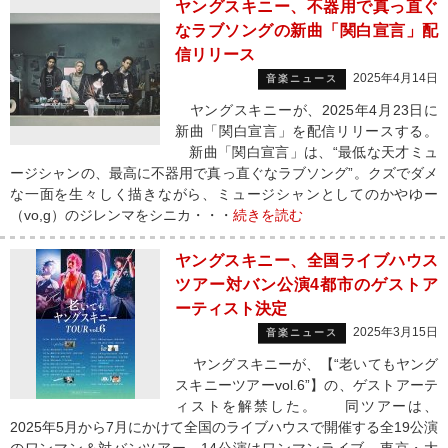
ヤングスキニー、不器用で真っ直ぐ
なラブソングの新曲「関白宣言」配
信リリース
2025年4月14日
音楽ニュース
ヤングスキニーが、2025年4月23日に
新曲「関白宣言」を配信リリースする。
新曲「関白宣言」は、“最低な天才ミュ
ージシャンの、最高に不器用で真っ直ぐなラブソング”。クズでダメ
な一面を生々しく描きながら、ミュージシャンとしてのかやゆー
（vo,g）のジレンマをシニカ・・・
続きを読む
ヤングスキニー、全国ライブハウス
ツアー対バン公演4都市のゲストア
ーティスト決定
2025年3月15日
音楽ニュース
ヤングスキニーが、【“老いてもヤング
スキニーツアーvol.6”】の、ゲストアーテ
ィストを解禁した。 同ツアーは、
2025年5月から7月にかけて全国のライブハウスで開催する全19公演