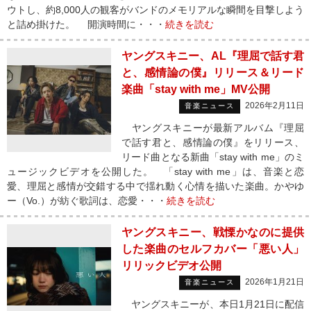
ウトし、約8,000人の観客がバンドのメモリアルな瞬間を目撃しよう
と詰め掛けた。 開演時間に・・・
続きを読む
ヤングスキニー、AL『理屈で話す君
と、感情論の僕』リリース＆リード
楽曲「stay with me」MV公開
2026年2月11日
音楽ニュース
ヤングスキニーが最新アルバム『理屈
で話す君と、感情論の僕』をリリース、
リード曲となる新曲「stay with me」のミ
ュージックビデオを公開した。 「stay with me」は、音楽と恋
愛、理屈と感情が交錯する中で揺れ動く心情を描いた楽曲。かやゆ
ー（Vo.）が紡ぐ歌詞は、恋愛・・・
続きを読む
ヤングスキニー、戦慄かなのに提供
した楽曲のセルフカバー「悪い人」
リリックビデオ公開
2026年1月21日
音楽ニュース
ヤングスキニーが、本日1月21日に配信