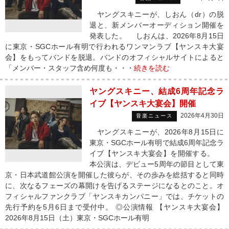
ヤングスキニーが、しおん（dr）の脱
退と、新メンバーオーディション開催を
発表した。 しおんは、2026年8月15日
に東京・SGCホール有明で行われるワンマンラブ【ヤンスキ大宴
会】をもってバンドを脱退。バンドのオフィシャルサイトによると
「メンバー・スタッフ含め何度も・・・
続きを読む
ヤングスキニー、結成6周年記念ラ
イブ【ヤンスキ大宴会】開催
2026年4月30日
音楽ニュース
ヤングスキニーが、2026年8月15日に
東京・SGCホール有明で結成6周年記念ラ
イブ【ヤンスキ大宴会】を開催する。
本公演は、デビュー5周年の節目として東
京・日本武道館公演を開催した彼らが、その歩みを総括すると同時
に、次なるフェーズの幕開けを告げるステージになるとのこと。オ
フィシャルファンクラブ「ヤンスキカンパニー」では、チケットの
先行予約を5月6日まで受付中。 ◎公演情報 【ヤンスキ大宴会】
2026年8月15日（土）東京・SGCホール有明