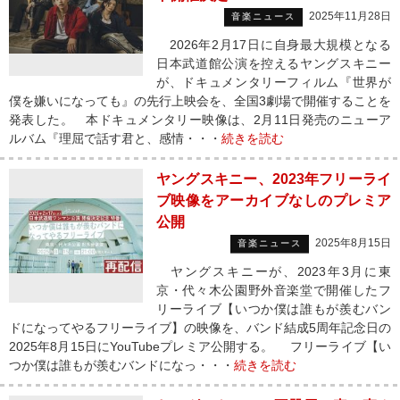
2025年11月28日
音楽ニュース
2026年2月17日に自身最大規模となる
日本武道館公演を控えるヤングスキニー
が、ドキュメンタリーフィルム『世界が
僕を嫌いになっても』の先行上映会を、全国3劇場で開催することを
発表した。 本ドキュメンタリー映像は、2月11日発売のニューア
ルバム『理屈で話す君と、感情・・・
続きを読む
ヤングスキニー、2023年フリーライ
ブ映像をアーカイブなしのプレミア
公開
2025年8月15日
音楽ニュース
ヤングスキニーが、2023年3月に東
京・代々木公園野外音楽堂で開催したフ
リーライブ【いつか僕は誰もが羨むバン
ドになってやるフリーライブ】の映像を、バンド結成5周年記念日の
2025年8月15日にYouTubeプレミア公開する。 フリーライブ【い
つか僕は誰もが羨むバンドになっ・・・
続きを読む