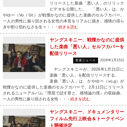
リリースした新曲「悪い人」のリリック
ビデオを公開した。 「悪い人」は、か
やゆー（Vo. / Gt.）が戦慄かなのに提供した楽曲のセルフカバー。
一人の男性に振り回される女性の本音をリアルに描き、感情の揺ら
ぎや割り切れなさを生々・・・
続きを読む
ヤングスキニー、戦慄かなのに提供
した楽曲「悪い人」セルフカバーを
配信リリース
2026年1月15日
音楽ニュース
ヤングスキニーが、2026年1月21日に
楽曲「悪い人」を配信リリースする。
楽曲「悪い人」は、かやゆー（vo,g）が
戦慄かなのに提供した楽曲のセルフカバーで、2月11日にリリース
されるニューアルバム『理屈で話す君と、感情論の僕』の収録曲。
一人の男性に振り回される女性・・・
続きを読む
ヤングスキニー、ドキュメンタリー
フィルム先行上映会＆トークイベン
ト開催決定