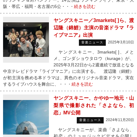
のワンマン＆対バンツアー。14公演はワンマンライブ、東京・大
阪・帯広・福岡・名古屋の5公・・・
続きを読む
ヤングスキニー／3markets[ ]ら、渡
辺隆（錦鯉）主演の音楽ドラマ『ラ
イブマニア』出演
2025年3月10日
音楽ニュース
ヤングスキニー、3markets[ ]、メと
メ、ゴンダショウタロウ（kurage）が、
2025年3月22日から2週連続で放送となる
中京テレビドラマ『ライブマニア』に出演する。 渡辺隆（錦鯉）
が初主演を務める本ドラマは、異色のオリジナル音楽ドラマ。実在
するライブハウスを舞台に、・・・
続きを読む
ヤングスキニー、かやゆー地元・山
梨県で撮影された「さよなら、初
恋」MV公開
2024年11月20日
音楽ニュース
ヤングスキニーが、楽曲「さよなら、
初恋」のミュージックビデオを公開し