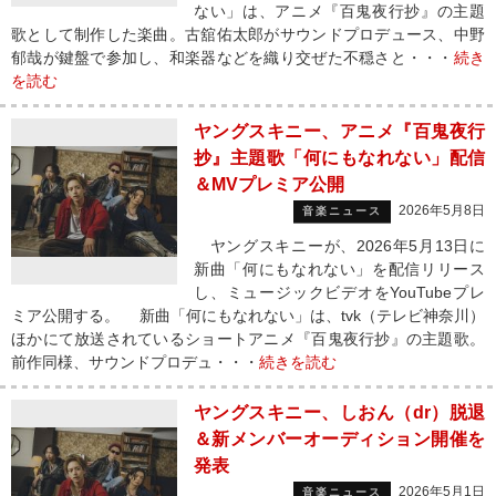
ない」は、アニメ『百鬼夜行抄』の主題
歌として制作した楽曲。古舘佑太郎がサウンドプロデュース、中野
郁哉が鍵盤で参加し、和楽器などを織り交ぜた不穏さと・・・
続き
を読む
ヤングスキニー、アニメ『百鬼夜行
抄』主題歌「何にもなれない」配信
＆MVプレミア公開
2026年5月8日
音楽ニュース
ヤングスキニーが、2026年5月13日に
新曲「何にもなれない」を配信リリース
し、ミュージックビデオをYouTubeプレ
ミア公開する。 新曲「何にもなれない」は、tvk（テレビ神奈川）
ほかにて放送されているショートアニメ『百鬼夜行抄』の主題歌。
前作同様、サウンドプロデュ・・・
続きを読む
ヤングスキニー、しおん（dr）脱退
＆新メンバーオーディション開催を
発表
2026年5月1日
音楽ニュース