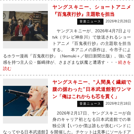
ヤングスキニー、ショートアニメ
『百鬼夜行抄』主題歌を担当
2026年2月28日
音楽ニュース
ヤングスキニーが、2026年4月7日より
tvk（テレビ神奈川）で放送されるショー
トアニメ『百鬼夜行抄』の主題歌を担当
する。 本アニメの原作は、今市子によ
るホラー漫画『百鬼夜行抄』（Nemuki＋／朝日新聞出版）。強い霊
感を持つ主人公・飯嶋律が、さまざまな妖魔と遭遇す・・・
続きを
読む
ヤングスキニー、“人間臭く繊細で
腹の据わった”日本武道館初ワンマ
ン「俺はこれからも芯を貫く」
2026年2月18日
音楽ニュース
2026年2月17日、ヤングスキニーが自
身のキャリア初となる日本武道館での単
独公演【いつか僕は誰もが羨むバンドに
なってやる日本武道館】を開催した。チケットは見事にソールドア