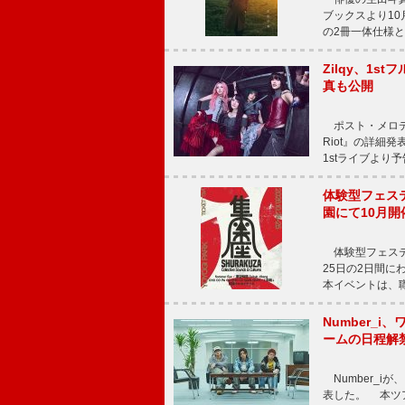
ブックスより10月
の2冊一体仕様と
Zilqy、1s
真も公開
ポスト・メロディッ
Riot』の詳細
1stライブより
体験型フェスティバ
園にて10月開
体験型フェスティバル
25日の2日間
本イベントは、
Number_i、
ームの日程解
Number_iが、
表した。 本ツア