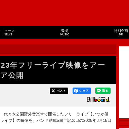
ニュース
音楽
特別企画
NEWS
MUSIC
PR
023年フリーライブ映像をアー
ア公開
ポスト
シェア
送る
京・代々木公園野外音楽堂で開催したフリーライブ【いつか僕
イブ】の映像を、バンド結成5周年記念日の2025年8月15日