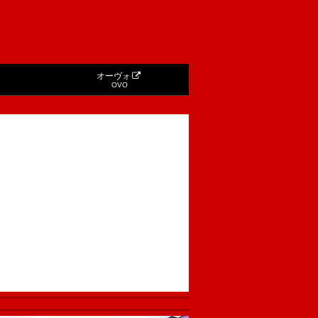
オーヴォ
OVO