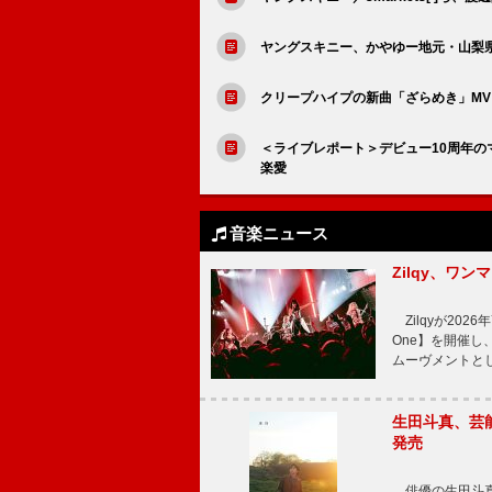
ヤングスキニー、かやゆー地元・山梨
クリープハイプの新曲「ざらめき」M
＜ライブレポート＞デビュー10周年
楽愛
音楽ニュース
Zilqy、ワン
Zilqyが2026年
One】を開催し、
ムーヴメントと
生田斗真、芸能
発売
俳優の生田斗真