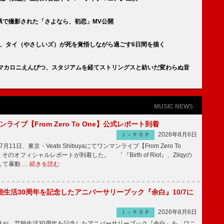
県で撮影された「さよなら、初恋」MV公開
V、タイ（やさしいズ）が死を覚悟しながら過ごす6日間を描く
のマカロニえんぴつ、スタジアムを経てストリングスと紡いだ変わらぬ音
MUSIC NEWS
マンライブ【From Zero To One】公式レポート到着
2026年8月6日
Ｊ－ＰＯＰ
7月11日、東京・Veats Shibuyaにてワンマンライブ【From Zero To
そのオフィシャルレポートが到着した。 「『Birth of Riot』、Zilqyの
して暴動 …
続きを読む
生活30周年を記念したアニバーサリーブック『余白』10/7に
2026年8月6日
Ｊ－ＰＯＰ
が、芸能生活30周年を記念したアニバーサリーブック『余白』を、ワニ