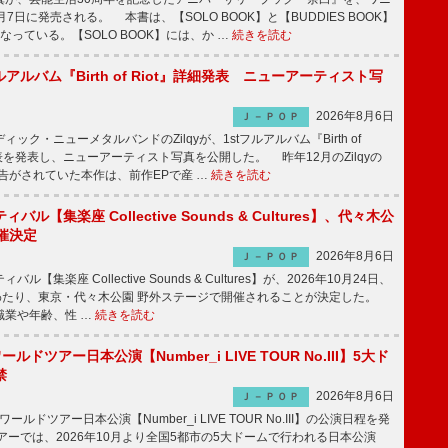
7日に発売される。 本書は、【SOLO BOOK】と【BUDDIES BOOK】
なっている。【SOLO BOOK】には、か …
続きを読む
tフルアルバム『Birth of Riot』詳細発表 ニューアーティスト写
2026年8月6日
Ｊ－ＰＯＰ
ク・ニューメタルバンドのZilqyが、1stフルアルバム『Birth of
発表を発表し、ニューアーティスト写真を公開した。 昨年12月のZilqyの
予告がされていた本作は、前作EPで産 …
続きを読む
ル【集楽座 Collective Sounds & Cultures】、代々木公
催決定
2026年8月6日
Ｊ－ＰＯＰ
【集楽座 Collective Sounds & Cultures】が、2026年10月24日、
にわたり、東京・代々木公園 野外ステージで開催されることが決定した。
職業や年齢、性 …
続きを読む
ワールドツアー日本公演【Number_i LIVE TOUR No.III】5大ド
禁
2026年8月6日
Ｊ－ＰＯＰ
ワールドツアー日本公演【Number_i LIVE TOUR No.III】の公演日程を発
ーでは、2026年10月より全国5都市の5大ドームで行われる日本公演