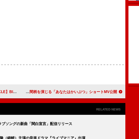
u-ray化
TOOBOE×松井ケムリ（令和ロマン）が旧友の間柄を演じる「あなたはかいぶつ」ショートMV公開
RELATED NEWS
ラブソングの新曲「関白宣言」配信リリース
ら、渡辺隆（錦鯉）主演の音楽ドラマ『ライブマニア』出演