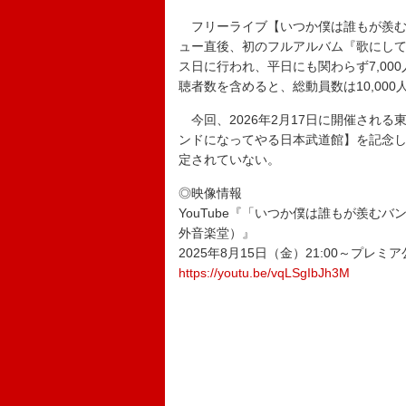
フリーライブ【いつか僕は誰もが羨む
ュー直後、初のフルアルバム『歌にし
ス日に行われ、平日にも関わらず7,000人
聴者数を含めると、総動員数は10,000
今回、2026年2月17日に開催され
ンドになってやる日本武道館】を記念
定されていない。
◎映像情報
YouTube『「いつか僕は誰もが羨むバンド
外音楽堂）』
2025年8月15日（金）21:00～プレミ
https://youtu.be/vqLSgIbJh3M