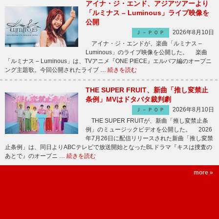
アイナ・ジ・エンド、アジアツアーより
「ルミナス – Luminous」ライブ映像を
公開
2026年8月10日
Ｊ－ＰＯＰ
アイナ・ジ・エンドが、楽曲「ルミナス –
Luminous」のライブ映像を公開した。 楽曲
「ルミナス – Luminous」は、TVアニメ『ONE PIECE』エルバフ編のオープニ
ング主題歌。今回公開されたライブ …
続きを読む
THE SUPER FRUIT、新曲「推し変禁止
条例」MVはドタバタ裁判劇
2026年8月10日
Ｊ－ＰＯＰ
THE SUPER FRUITが、新曲「推し変禁止条
例」のミュージックビデオを公開した。 2026
年7月26日に配信リリースされた新曲「推し変禁
止条例」は、同日よりABCテレビで放送開始となったBLドラマ『キスは捜査の
あとで』のオープニ …
続きを読む
more »