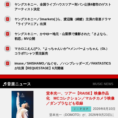
ヤングスキニー、全国ライブハウスツアー対バン公演4都市のゲスト
アーティスト決定
ヤングスキニー／3markets[ ]ら、渡辺隆（錦鯉）主演の音楽ドラマ
『ライブマニア』出演
ヤングスキニー、かやゆー地元・山梨県で撮影された「さよなら、
初恋」MV公開
マカロニえんぴつ、“よっちゃんいか”×メンバーよっちゃん（Gt.）
コラボTシャツ受注販売
imase／SHISHAMO／ねぐせ。／ハンブレッダーズ／FANTASTICS
が出演【REQUESTAGE】6月開催
音楽ニュース
MUSIC NEWS
堂本光一、ツアー【RAISE】映像作品
化 MCコレクション／マルチカメラ映像
／ダンプラなども収録
2026年8月10日
Ｊ－ＰＯＰ
堂本光一（DOMOTO）が、2026年9月23日に