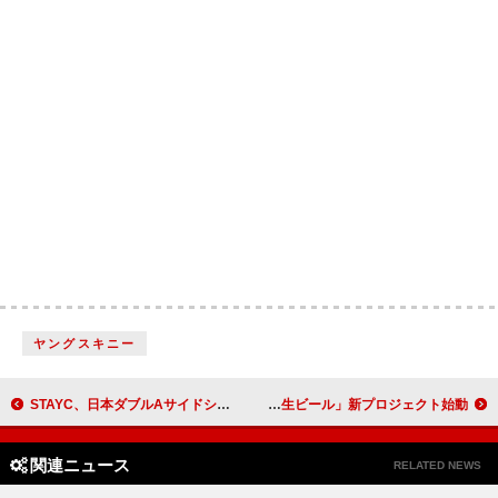
ヤングスキニー
STAYC、日本ダブルAサイドシングル『Lover, Killer / BEBE -Japanese Ver.』6月リリース
JUNON＆LEO（BE:FIRST）が参加する「サントリー生ビール」新プロジェクト始動
関連ニュース
RELATED NEWS