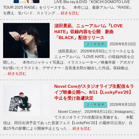
LIVE Blu-ray＆DVD『KOICHI DOMOTO LIVE
TOUR 2025 RAISE』をリリースする。 本作には、最新アルバム『RAISE』
を携え、生バンド、ストリング …
続きを読む
須田景凪、ニューアルバム『LOVE
HATE』収録内容を公開 新曲
「BLACK」配信リリース
2026年8月10日
Ｊ－ＰＯＰ
須田景凪が、2026年9月9日にリリースとなる
ニューアルバム『LOVE HATE』の収録内容を公
開した。 本作のジャケット写真は、イラストレーター／映像作家・アボガド
6が描いたイラストを、デザイナー・吉良進太郎が融合した作品。収録曲は、
…
続きを読む
Novel Coreがスタジオライブ生配信＆ラ
イブ映像公開へ、8/11【LuckyFes'26】
中止を受け急遽決定
2026年8月10日
Ｊ－ＰＯＰ
Novel Coreが、2026年8月11日にInstagramに
てスタジオライブの生配信を実施する。 本配
信は、同日出演予定であった音楽フェス【LuckyFes’26】の最終日公演が、台
風15号の影響により開催中止となった …
続きを読む