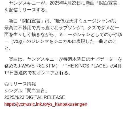
ヤングスキニーが、2025年4月23日に新曲「関白宣言」
を配信リリースする。
新曲「関白宣言」は、“最低な天才ミュージシャンの、
最高に不器用で真っ直ぐなラブソング”。クズでダメな一
面を生々しく描きながら、ミュージシャンとしてのかやゆ
ー（vo,g）のジレンマをシニカルに表現した一曲とのこ
と。
楽曲は、ヤングスキニーが毎週木曜日のナビゲーターを
務めるJ-WAVE（81.3 FM）『THE KINGS PLACE』の4月
17日放送内で初オンエアされる。
◎リリース情報
シングル「関白宣言」
2025/4/23 DIGITAL RELEASE
https://jvcmusic.lnk.to/ys_kanpakusengen