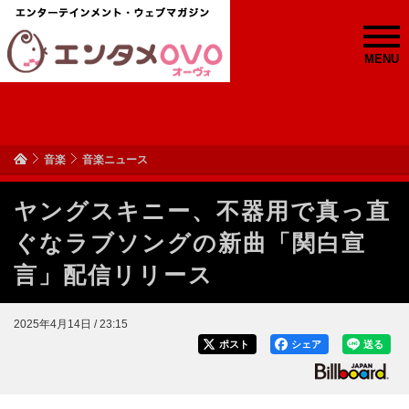
MENU
音楽
音楽ニュース
ヤングスキニー、不器用で真っ直
ぐなラブソングの新曲「関白宣
言」配信リリース
2025年4月14日 / 23:15
ポスト
シェア
送る