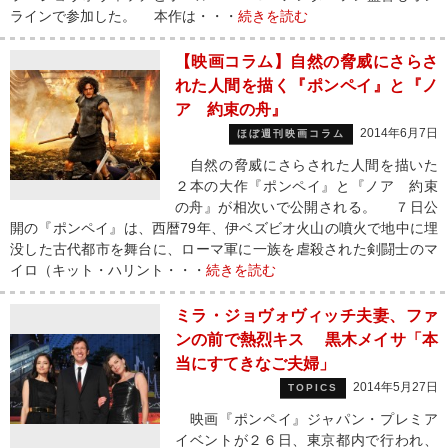
ラインで参加した。 本作は・・・
続きを読む
【映画コラム】自然の脅威にさらさ
れた人間を描く『ポンペイ』と『ノ
ア 約束の舟』
2014年6月7日
ほぼ週刊映画コラム
自然の脅威にさらされた人間を描いた
２本の大作『ポンペイ』と『ノア 約束
の舟』が相次いで公開される。 ７日公
開の『ポンペイ』は、西暦79年、伊ベズビオ火山の噴火で地中に埋
没した古代都市を舞台に、ローマ軍に一族を虐殺された剣闘士のマ
イロ（キット・ハリント・・・
続きを読む
ミラ・ジョヴォヴィッチ夫妻、ファ
ンの前で熱烈キス 黒木メイサ「本
当にすてきなご夫婦」
2014年5月27日
TOPICS
映画『ポンペイ』ジャパン・プレミア
イベントが２６日、東京都内で行われ、