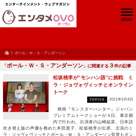
MENU
ポール・Ｗ・Ｓ・アンダーソン
ポール・Ｗ・Ｓ・アンダーソン
３
「
」に関連する
件の記事
松坂桃李が“モンハン語”に挑戦 ミ
ラ・ジョヴォヴィッチとオンライン
トーク
2021年3月4日
TOPICS
映画『モンスターハンター』ジャパン
プレミアムトークショーが４日、東京都
内で行われ、出演者の山崎紘菜、日本語
吹き替え版の声優を務めた本田貴子、松坂桃李が出席。主演のミ
ラ・ジョヴォヴィッチとポール・Ｗ・Ｓ・アンダーソン監督もオン