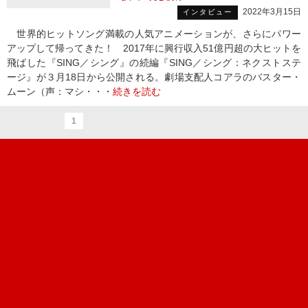
2022年3月15日
インタビュー
世界的ヒットソング満載の人気アニメーションが、さらにパワー
アップして帰ってきた！ 2017年に興行収入51億円超の大ヒットを
飛ばした『SING／シング』の続編『SING／シング：ネクストステ
ージ』が３月18日から公開される。劇場支配人コアラのバスター・
ムーン（声：マシ・・・
続きを読む
1