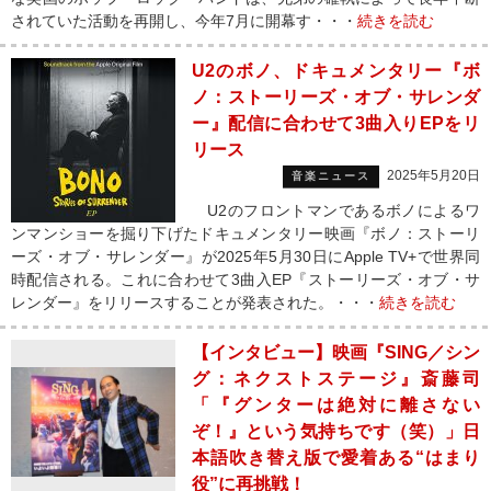
されていた活動を再開し、今年7月に開幕す・・・
続きを読む
U2のボノ、ドキュメンタリー『ボ
ノ：ストーリーズ・オブ・サレンダ
ー』配信に合わせて3曲入りEPをリ
リース
2025年5月20日
音楽ニュース
U2のフロントマンであるボノによるワ
ンマンショーを掘り下げたドキュメンタリー映画『ボノ：ストーリ
ーズ・オブ・サレンダー』が2025年5月30日にApple TV+で世界同
時配信される。これに合わせて3曲入EP『ストーリーズ・オブ・サ
レンダー』をリリースすることが発表された。・・・
続きを読む
【インタビュー】映画『SING／シン
グ：ネクストステージ』斎藤司
「『グンターは絶対に離さない
ぞ！』という気持ちです（笑）」日
本語吹き替え版で愛着ある“はまり
役”に再挑戦！