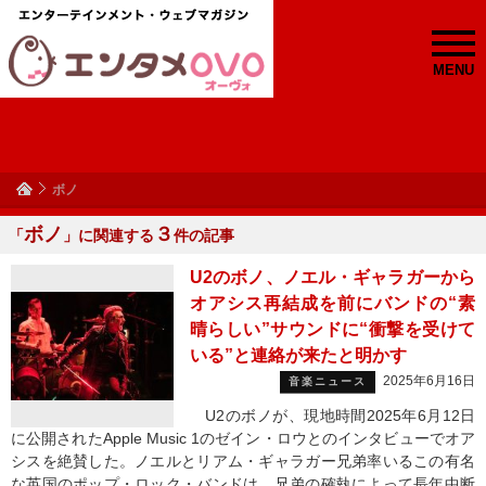
MENU
ボノ
ボノ
３
「
」に関連する
件の記事
U2のボノ、ノエル・ギャラガーから
オアシス再結成を前にバンドの“素
晴らしい”サウンドに“衝撃を受けて
いる”と連絡が来たと明かす
2025年6月16日
音楽ニュース
U2のボノが、現地時間2025年6月12日
に公開されたApple Music 1のゼイン・ロウとのインタビューでオア
シスを絶賛した。ノエルとリアム・ギャラガー兄弟率いるこの有名
な英国のポップ・ロック・バンドは、兄弟の確執によって長年中断