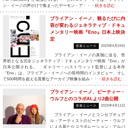
ン・イーノの声がけで集まったデーモン・ア・・・
続きを読む
ブライアン・イーノ、観るたびに内
容が変わるジェネラティブ・ドキュ
メンタリー映画『Eno』日本上映決
定
2025年4月24日
音楽ニュース
ブライアン・イーノの真髄に迫る、世
界初となる完全ジェネラティブ・ドキュメンタリー映画『Eno』が
日本公開される。 ギャリー・ハストウィット監督による本作
『Eno』は、ブライアン・イーノへの長時間のインタビュー、そし
て500時間を超える貴重なアーカイブ映像を組み・・・
続きを読む
ブライアン・イーノ、ビーティー・
ウルフとのコラボALより2曲公開
2025年4月11日
音楽ニュース
ブライアン・イーノとコンセプチュア
ル・アーティストのビーティー・ウルフ
による新たなコラボレーション・アルバ