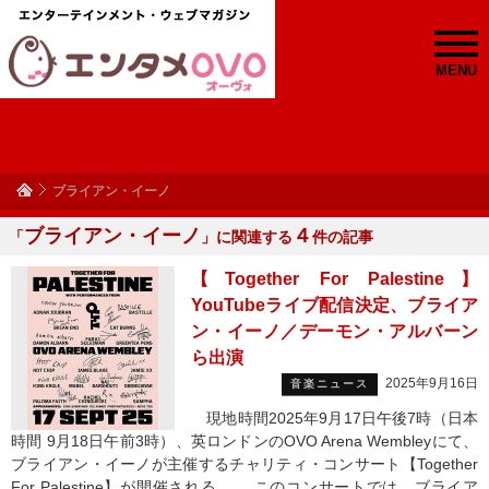
MENU
ブライアン・イーノ
ブライアン・イーノ
４
「
」に関連する
件の記事
【Together For Palestine】
YouTubeライブ配信決定、ブライア
ン・イーノ／デーモン・アルバーン
ら出演
2025年9月16日
音楽ニュース
現地時間2025年9月17日午後7時（日本
時間 9月18日午前3時）、英ロンドンのOVO Arena Wembleyにて、
ブライアン・イーノが主催するチャリティ・コンサート【Together
For Palestine】が開催される。 このコンサートでは、ブライア