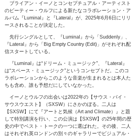
ブライアン・イーノとコンセプチュアル・アーティスト
のビーティー・ウルフによる新たなコラボレーション・ア
ルバム『Luminal』と『Lateral』が、2025年6月6日にリリ
ースされることが決定した。
先行シングルとして、『Luminal』から「Suddenly」、
『Lateral』から「Big Empty Country (Edit)」がそれぞれ配
信スタートしている。
『Luminal』は“ドリーム・ミュージック”、『Lateral』
は“スペース・ミュージック”というコンセプトだ。このコ
ラボレーションからこのような音楽が生まれるとは本人た
ちも含め、誰も予想だにしていなかった。
イーノとウルフの出会いは2022年の【サウス・バイ・
サウスウエスト】（SXSW）にさかのぼる。二人は
【SXSW】にて『アートと気候（Art and Climate）』と題
して特別講演を行い、この公演は【SXSW】の25年間の歴
史の中でベスト・トークの一つに選ばれた。その後、二人
はそれぞれ英ロンドンの別々のギャラリーでビジュアル・