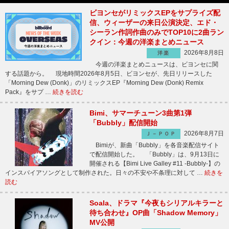
ビヨンセがリミックスEPをサプライズ配
信、ウィーザーの来日公演決定、エド・
シーラン作詞作曲のみでTOP10に2曲ラン
クイン：今週の洋楽まとめニュース
2026年8月8日
洋楽
今週の洋楽まとめニュースは、ビヨンセに関
する話題から。 現地時間2026年8月5日、ビヨンセが、先日リリースした
「Morning Dew (Donk)」のリミックスEP『Morning Dew (Donk) Remix
Pack』をサプ …
続きを読む
Bimi、サマーチューン3曲第1弾
「Bubbly」配信開始
2026年8月7日
Ｊ－ＰＯＰ
Bimiが、新曲「Bubbly」を各音楽配信サイト
で配信開始した。 「Bubbly」は、9月13日に
開催される【Bimi Live Galley #11 -Bubbly-】の
インスパイアソングとして制作された。日々の不安や不条理に対して …
続きを
読む
Soala、ドラマ『今夜もシリアルキラーと
待ち合わせ』OP曲「Shadow Memory」
MV公開