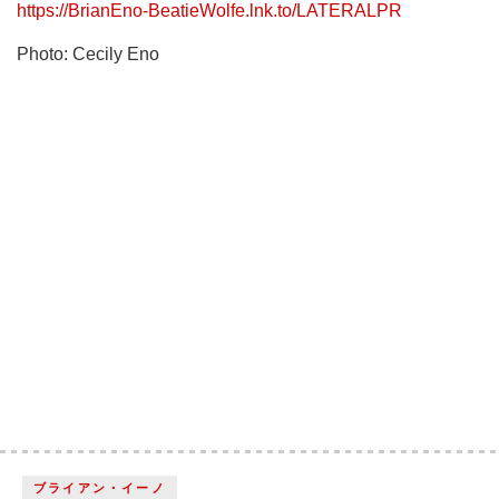
https://BrianEno-BeatieWolfe.lnk.to/LATERALPR
Photo: Cecily Eno
ブライアン・イーノ