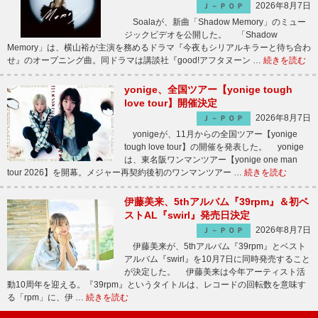
2026年8月7日
Ｊ－ＰＯＰ
Soalaが、新曲「Shadow Memory」のミュー
ジックビデオを公開した。 「Shadow
Memory」は、横山裕が主演を務めるドラマ『今夜もシリアルキラーと待ち合わ
せ』のオープニング曲。同ドラマは講談社『good!アフタヌーン …
続きを読む
yonige、全国ツアー【yonige tough
love tour】開催決定
2026年8月7日
Ｊ－ＰＯＰ
yonigeが、11月からの全国ツアー【yonige
tough love tour】の開催を発表した。 yonige
は、東名阪ワンマンツアー【yonige one man
tour 2026】を開幕。メジャー再契約後初のワンマンツアー …
続きを読む
伊藤美来、5thアルバム『39rpm』＆初ベ
ストAL『swirl』発売日決定
2026年8月7日
Ｊ－ＰＯＰ
伊藤美来が、5thアルバム『39rpm』とベスト
アルバム『swirl』を10月7日に同時発売すること
が決定した。 伊藤美来は今年アーティスト活
動10周年を迎える。『39rpm』というタイトルは、レコードの回転数を意味す
る「rpm」に、伊 …
続きを読む