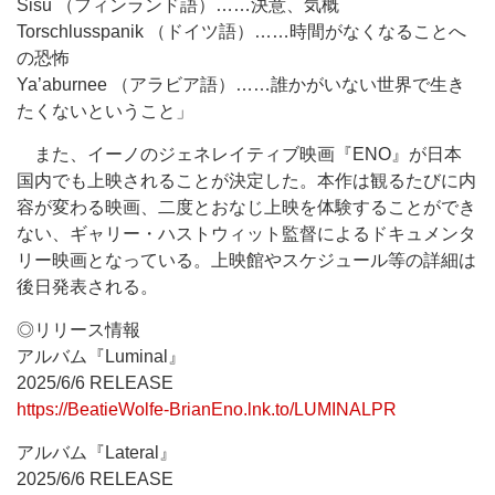
Sisu （フィンランド語）……決意、気概
Torschlusspanik （ドイツ語）……時間がなくなることへ
の恐怖
Ya’aburnee （アラビア語）……誰かがいない世界で生き
たくないということ」
また、イーノのジェネレイティブ映画『ENO』が日本
国内でも上映されることが決定した。本作は観るたびに内
容が変わる映画、二度とおなじ上映を体験することができ
ない、ギャリー・ハストウィット監督によるドキュメンタ
リー映画となっている。上映館やスケジュール等の詳細は
後日発表される。
◎リリース情報
アルバム『Luminal』
2025/6/6 RELEASE
https://BeatieWolfe-BrianEno.lnk.to/LUMINALPR
アルバム『Lateral』
2025/6/6 RELEASE