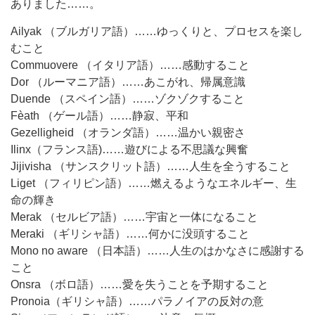
ありました……。
Ailyak （ブルガリア語）……ゆっくりと、プロセスを楽し
むこと
Commuovere （イタリア語）……感動すること
Dor （ルーマニア語）……あこがれ、帰属意識
Duende （スペイン語）……ゾクゾクすること
Fèath （ゲール語）……静寂、平和
Gezelligheid （オランダ語）……温かい親密さ
Ilinx（フランス語)……遊びによる不思議な興奮
Jijivisha （サンスクリット語）……人生を全うすること
Liget （フィリピン語）……燃えるようなエネルギー、生
命の輝き
Merak （セルビア語）……宇宙と一体になること
Meraki （ギリシャ語）……何かに没頭すること
Mono no aware （日本語）……人生のはかなさに感謝する
こと
Onsra （ボロ語）……愛を失うことを予期すること
Pronoia（ギリシャ語）……パラノイアの反対の意