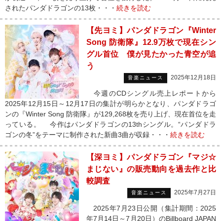
されたパンダドラゴンの13枚・・・
続きを読む
【先ヨミ】パンダドラゴン『Winter
Song 防衛隊』12.9万枚で現在シン
グル首位 僕が見たかった青空が追
う
2025年12月18日
音楽ニュース
今週のCDシングル売上レポートから
2025年12月15日～12月17日の集計が明らかとなり、パンダドラゴ
ンの『Winter Song 防衛隊』が129,268枚を売り上げ、現在首位を走
っている。 今作はパンダドラゴンの13thシングル。“パンダドラ
ゴンの冬”をテーマに制作された新曲3曲が収録・・・
続きを読む
【深ヨミ】パンダドラゴン『マジ☆
まじない』の販売動向を過去作と比
較調査
2025年7月27日
音楽ニュース
2025年7月23日公開（集計期間：2025
年7月14日～7月20日）のBillboard JAPAN