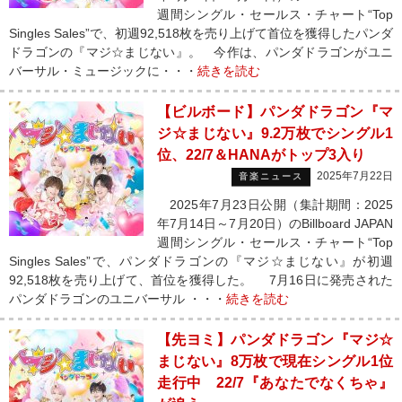
週間シングル・セールス・チャート“Top
Singles Sales”で、初週92,518枚を売り上げて首位を獲得したパンダ
ドラゴンの『マジ☆まじない』。 今作は、パンダドラゴンがユニ
バーサル・ミュージックに・・・
続きを読む
【ビルボード】パンダドラゴン『マ
ジ☆まじない』9.2万枚でシングル1
位、22/7＆HANAがトップ3入り
2025年7月22日
音楽ニュース
2025年7月23日公開（集計期間：2025
年7月14日～7月20日）のBillboard JAPAN
週間シングル・セールス・チャート“Top
Singles Sales”で、パンダドラゴンの『マジ☆まじない』が初週
92,518枚を売り上げて、首位を獲得した。 7月16日に発売された
パンダドラゴンのユニバーサル ・・・
続きを読む
【先ヨミ】パンダドラゴン『マジ☆
まじない』8万枚で現在シングル1位
走行中 22/7『あなたでなくちゃ』