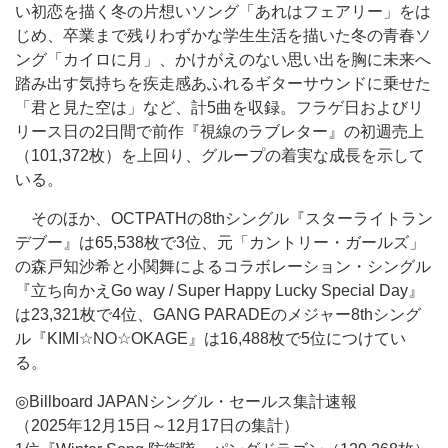
い初恋を描く冬の片想いソング「あれはフェアリー」をは
じめ、卒業まで残りわずかな学生生活を描いた冬の青春ソ
ング「カイロに月」、かけがえのない思い出を胸に未来へ
踏み出す気持ちを疾走感あふれるギターサウンドに乗せた
「君と見た空は」など、計5曲を収録。フラゲ日およびリ
リース日の2日間で前作『視線のラブレター』の初週売上
（101,372枚）を上回り、グループの着実な成長を示して
いる。
そのほか、OCTPATHの8thシングル『スターライトラン
デブー』は65,538枚で3位、元「カントリー・ガールズ」
の森戸知沙希と小関舞によるコラボレーション・シングル
『立ち向かえGo way / Super Happy Lucky Special Day』
は23,321枚で4位、GANG PARADEのメジャー8thシング
ル『KIMI☆NO☆OKAGE』は16,488枚で5位につけてい
る。
◎Billboard JAPANシングル・セールス集計速報
（2025年12月15日～12月17日の集計）