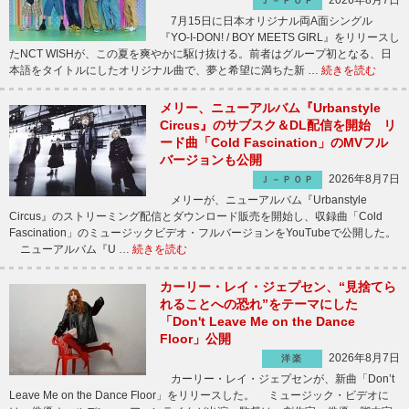
2026年8月7日
Ｊ－ＰＯＰ
7月15日に日本オリジナル両A面シングル
『YO-I-DON! / BOY MEETS GIRL』をリリースし
たNCT WISHが、この夏を爽やかに駆け抜ける。前者はグループ初となる、日
本語をタイトルにしたオリジナル曲で、夢と希望に満ちた新 …
続きを読む
メリー、ニューアルバム『Urbanstyle
Circus』のサブスク＆DL配信を開始 リ
ード曲「Cold Fascination」のMVフル
バージョンも公開
2026年8月7日
Ｊ－ＰＯＰ
メリーが、ニューアルバム『Urbanstyle
Circus』のストリーミング配信とダウンロード販売を開始し、収録曲「Cold
Fascination」のミュージックビデオ・フルバージョンをYouTubeで公開した。
ニューアルバム『U …
続きを読む
カーリー・レイ・ジェプセン、“見捨てら
れることへの恐れ”をテーマにした
「Don't Leave Me on the Dance
Floor」公開
2026年8月7日
洋楽
カーリー・レイ・ジェプセンが、新曲「Don’t
Leave Me on the Dance Floor」をリリースした。 ミュージック・ビデオに