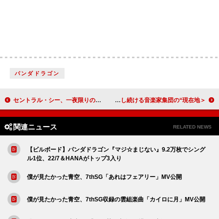
パンダドラゴン
セントラル・シー、一夜限りの単独公演を2026年3月に開催
＜ライブレポート＞ブラック・カントリー・ニュー・ロードが示した、変化し続ける音楽家集団の“現在地”
関連ニュース
RELATED NEWS
【ビルボード】パンダドラゴン『マジ☆まじない』9.2万枚でシング
ル1位、22/7＆HANAがトップ3入り
僕が見たかった青空、7thSG「あれはフェアリー」MV公開
僕が見たかった青空、7thSG収録の雲組楽曲「カイロに月」MV公開