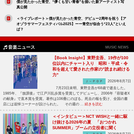
僕が見たかった青空、“儚くも甘い青春”を描いた新アーティスト写
真公開
＜ライブレポート＞僕が見たかった青空、デビュー2周年を祝う【ア
オゾラサマーフェスティバル2025】ーー青空が似合う“23人”といえ
ば？
音楽ニュース
MUSIC NEWS
【Book Insight】東野圭吾、19作が100
位以内にチャート入り 昭和・平成・令
和を超えて愛された作家の"読まれ続ける
力"
2026年8月7日
Ｊ－ＰＯＰ
7月23日未明、東野圭吾が68歳で逝去した。
1985年、『放課後』で江戸川乱歩賞を受賞してデビューし、2006年『容疑者X
の献身』で直木賞を受賞。著作は106冊にのぼる。死去の報を受け、全国の書
店には追悼コーナーが設けられた。 その週の …
続きを読む
＜インタビュー＞NCT WISHと一緒に駆
け抜ける2026年の夏 「おつかれ
SUMMER」ブームの立役者に聞く