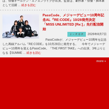
は、俳優オールデン・エアエンライクが出演。監督は、劇作家・俳優・脚本家
として活躍 …
続きを読む
PassCode、メジャーデビュー10周年記
念AL『RE:CODE』10/28発売決定
「MISS UNLIMITED [Re:]」先行配信開
始
2026年8月7日
Ｊ－ＰＯＰ
PassCodeが、メジャーデビュー10周年を記念
した再録アルバム『RE:CODE』を10月28日に発売する。 今年でメジャーデ
ビュー10周年を迎えるPassCode。『THE FIRST TAKE』への出演、3年ぶりと
なる【SUMME …
続きを読む
more »