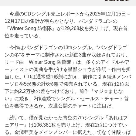
今週のCDシングル売上レポートから2025年12月15日～
12月17日の集計が明らかとなり、パンダドラゴンの
『Winter Song 防衛隊』が129,268枚を売り上げ、現在首
位を走っている。
今作はパンダドラゴンの13thシングル。“パンダドラゴ
ンの冬”をテーマに制作された新曲3曲が収録されており、
リード曲「Winter Song 防衛隊」は、多くのアイドルやア
ーティストの楽曲を手がける星部ショウが作詞・作曲を担
当した。CDは通常盤1形態に加え、前作に引き続きメンバ
ーソロ盤5形態の計6形態で発売されている。現在は2位以
下に約2.2万枚の差をつけており、前作『マジ☆まじな
い』に続き、2作連続でシングル・セールス・チャート首
位を獲得できるか、次週公開のチャートに注目だ。
続いて、僕が見たかった青空の7thシングル『あれはフ
ェアリー』は106,381枚を売り上げ、現在2位につけてい
る。金澤亜美をメインメンバーに据えた、切なく甘酸っぱ