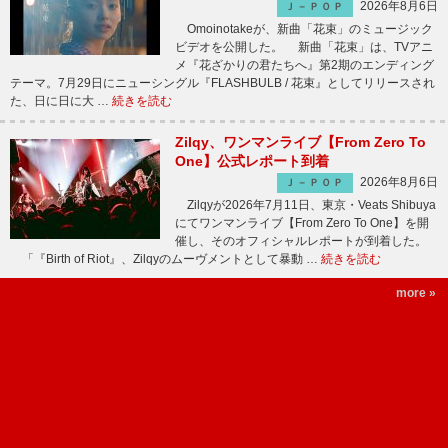
2026年8月6日
Ｊ－ＰＯＰ
Omoinotakeが、新曲「花束」のミュージック
ビデオを公開した。 新曲「花束」は、TVアニ
メ『花ざかりの君たちへ』第2期のエンディング
テーマ。7月29日にニューシングル『FLASHBULB / 花束』としてリリースされ
た、日に日に大 …
続きを読む
Zilqy、ワンマンライブ【From Zero To
One】公式レポート到着
2026年8月6日
Ｊ－ＰＯＰ
Zilqyが2026年7月11日、東京・Veats Shibuya
にてワンマンライブ【From Zero To One】を開
催し、そのオフィシャルレポートが到着した。
「『Birth of Riot』、Zilqyのムーヴメントとして暴動 …
続きを読む
more »