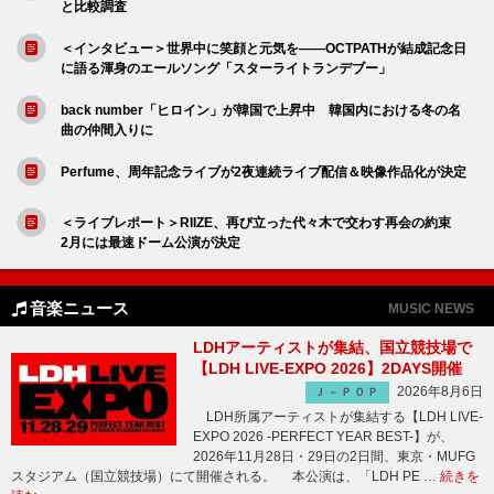
と比較調査
＜インタビュー＞世界中に笑顔と元気を――OCTPATHが結成記念日
に語る渾身のエールソング「スターライトランデブー」
back number「ヒロイン」が韓国で上昇中 韓国内における冬の名
曲の仲間入りに
Perfume、周年記念ライブが2夜連続ライブ配信＆映像作品化が決定
＜ライブレポート＞RIIZE、再び立った代々木で交わす再会の約束
2月には最速ドーム公演が決定
音楽ニュース
MUSIC NEWS
LDHアーティストが集結、国立競技場で
【LDH LIVE-EXPO 2026】2DAYS開催
2026年8月6日
Ｊ－ＰＯＰ
LDH所属アーティストが集結する【LDH LIVE-
EXPO 2026 -PERFECT YEAR BEST-】が、
2026年11月28日・29日の2日間、東京・MUFG
スタジアム（国立競技場）にて開催される。 本公演は、「LDH PE …
続きを