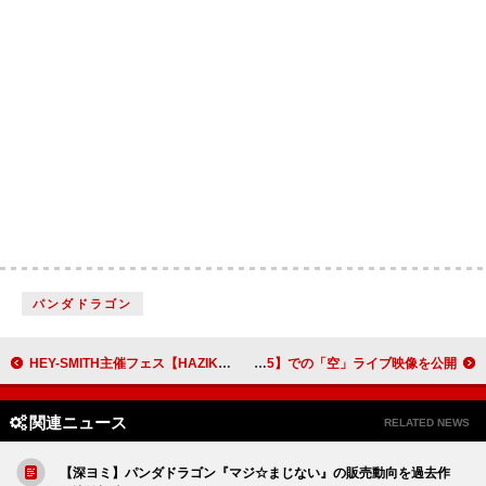
パンダドラゴン
HEY-SMITH主催フェス【HAZIKETEMAZARE FESTIVAL 2025】YouTubeにて配信決定
BE:FIRST、夜空の下で歌う【BMSG FES'25】での「空」ライブ映像を公開
関連ニュース
RELATED NEWS
【深ヨミ】パンダドラゴン『マジ☆まじない』の販売動向を過去作