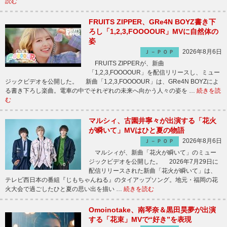
読む
FRUITS ZIPPER、GRe4N BOYZ書き下
ろし「1,2,3,FOOOOUR」MVに自然体の
姿
2026年8月6日
Ｊ－ＰＯＰ
FRUITS ZIPPERが、新曲
「1,2,3,FOOOOUR」を配信リリースし、ミュー
ジックビデオを公開した。 新曲「1,2,3,FOOOOUR」は、GRe4N BOYZによ
る書き下ろし楽曲。電車の中でそれぞれの未来へ向かう人々の姿を …
続きを読
む
マルシィ、古園井寧々が出演する「花火
が瞬いて」MVはひと夏の物語
2026年8月6日
Ｊ－ＰＯＰ
マルシィが、新曲「花火が瞬いて」のミュー
ジックビデオを公開した。 2026年7月29日に
配信リリースされた新曲「花火が瞬いて」は、
テレビ西日本の番組『じもちゃんねる』のタイアップソング。地元・福岡の花
火大会で過ごしたひと夏の思い出を描い …
続きを読む
Omoinotake、南琴奈＆黒田昊夢が出演
する「花束」MVで“好き”を表現