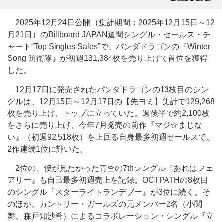
2025年12月24日公開（集計期間：2025年12月15日～12
月21日）のBillboard JAPAN週間シングル・セールス・チ
ャート“Top Singles Sales”で、パンダドラゴンの『Winter
Song 防衛隊』が初週131,384枚を売り上げて首位を獲得
した。
12月17日に発売されたパンダドラゴンの13枚目のシン
グルは、12月15日～12月17日の【先ヨミ】集計で129,268
枚を売り上げ、トップに立っていた。週後半で約2,100枚
をさらに売り上げ、今年7月発売の前作『マジ☆まじな
い』（初週92,518枚）を上回る自身最多初週セールスで、
2作連続1位に輝いた。
2位の、僕が見たかった青空の7thシングル『あれはフェ
アリー』も自己最多初週売上を記録。OCTPATHの8枚目
のシングル『スターライトランデブー』が3位に続く。そ
のほか、カントリー・ガールズの元メンバー2名（小関
舞、森戸知沙希）によるコラボレーション・シングル『立