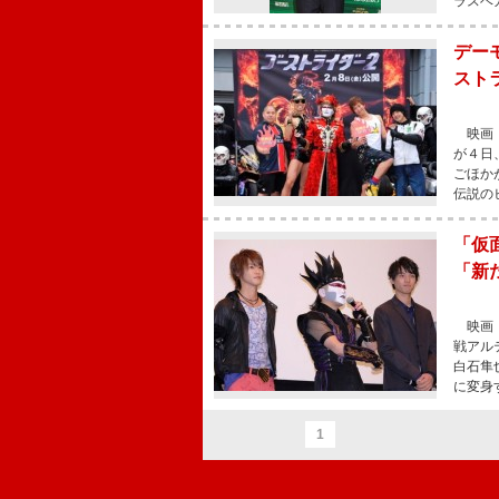
ラスベ
デー
スト
映画『
が４日
ごほか
伝説の
「仮
「新
映画『
戦アル
白石隼
に変身
1