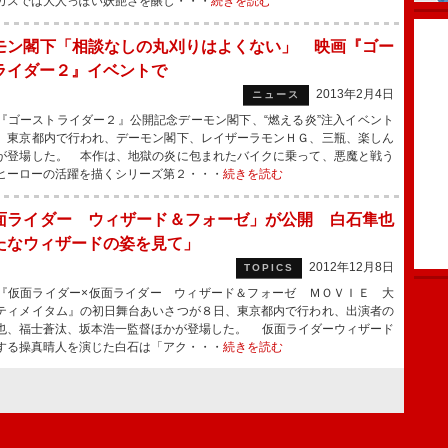
ガスでは大人っぽい妖艶さを醸し・・・
続きを読む
モン閣下「相談なしの丸刈りはよくない」 映画『ゴー
ライダー２』イベントで
2013年2月4日
ニュース
ゴーストライダー２』公開記念デーモン閣下、“燃える炎”注入イベント
、東京都内で行われ、デーモン閣下、レイザーラモンＨＧ、三瓶、楽しん
が登場した。 本作は、地獄の炎に包まれたバイクに乗って、悪魔と戦う
ヒーローの活躍を描くシリーズ第２・・・
続きを読む
面ライダー ウィザード＆フォーゼ」が公開 白石隼也
たなウィザードの姿を見て」
2012年12月8日
TOPICS
仮面ライダー×仮面ライダー ウィザード＆フォーゼ ＭＯＶＩＥ 大
ティメイタム』の初日舞台あいさつが８日、東京都内で行われ、出演者の
也、福士蒼汰、坂本浩一監督ほかが登場した。 仮面ライダーウィザード
する操真晴人を演じた白石は「アク・・・
続きを読む