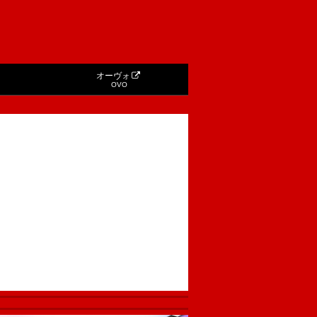
オーヴォ
OVO