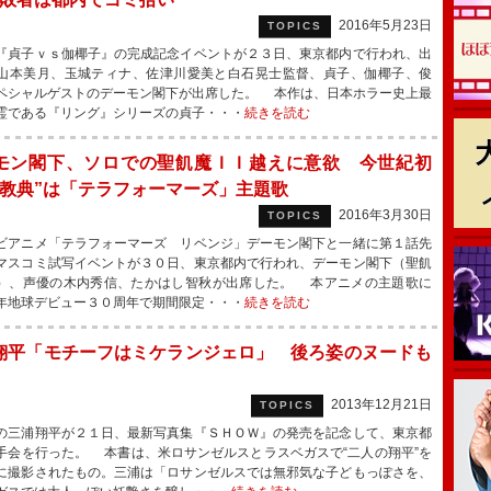
2016年5月23日
TOPICS
貞子ｖｓ伽椰子』の完成記念イベントが２３日、東京都内で行われ、出
山本美月、玉城ティナ、佐津川愛美と白石晃士監督、貞子、伽椰子、俊
ペシャルゲストのデーモン閣下が出席した。 本作は、日本ホラー史上最
霊である『リング』シリーズの貞子・・・
続きを読む
モン閣下、ソロでの聖飢魔ＩＩ越えに意欲 今世紀初
小教典”は「テラフォーマーズ」主題歌
2016年3月30日
TOPICS
アニメ「テラフォーマーズ リベンジ」デーモン閣下と一緒に第１話先
マスコミ試写イベントが３０日、東京都内で行われ、デーモン閣下（聖飢
）、声優の木内秀信、たかはし智秋が出席した。 本アニメの主題歌に
年地球デビュー３０周年で期間限定・・・
続きを読む
翔平「モチーフはミケランジェロ」 後ろ姿のヌードも
2013年12月21日
TOPICS
三浦翔平が２１日、最新写真集『ＳＨＯＷ』の発売を記念して、東京都
手会を行った。 本書は、米ロサンゼルスとラスベガスで“二人の翔平”を
に撮影されたもの。三浦は「ロサンゼルスでは無邪気な子どもっぽさを、