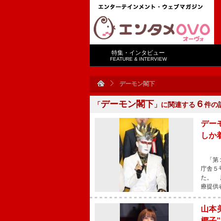
特集・インタビュー
FEATURE & INTERVIEW
デーモン閣下
デーモン閣下
６
「
」に関連する
件の
デー
しか
「第１
庁舎５
た。 
療提供
山本
椰子