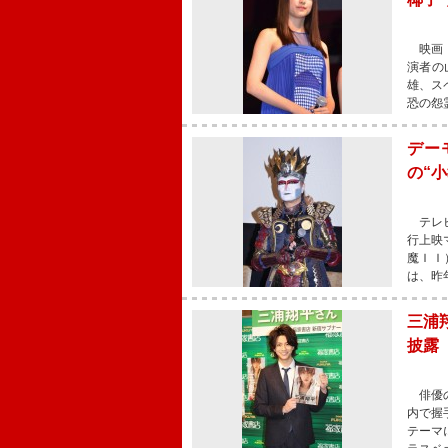
映画『
演者の
雄、ス
恐の怨
デー
の“
テレビ
行上映
魔ＩＩ
は、昨
三浦
披露
俳優の
内で握
テーマ