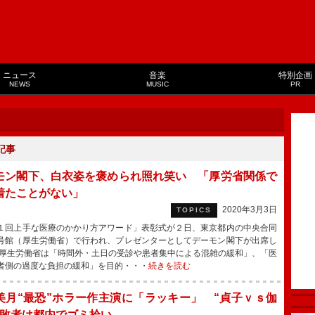
ニュース
音楽
特別企画
NEWS
MUSIC
PR
記事
モン閣下、白衣姿を褒められ照れ笑い 「厚労省関係で
着たことがない」
2020年3月3日
TOPICS
回上手な医療のかかり方アワード」表彰式が２日、東京都内の中央合同
号館（厚生労働省）で行われ、プレゼンターとしてデーモン閣下が出席し
厚生労働省は「時間外・土日の受診や患者集中による混雑の緩和」、「医
者側の過度な負担の緩和」を目的・・・
続きを読む
美月“最恐”ホラー作主演に「ラッキー」 “貞子ｖｓ伽
”敗者は都内でゴミ拾い