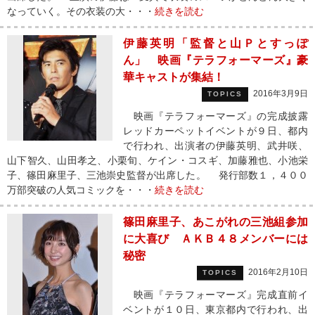
なっていく。その衣装の大・・・
続きを読む
伊藤英明「監督と山Ｐとすっぽ
ん」 映画『テラフォーマーズ』豪
華キャストが集結！
2016年3月9日
TOPICS
映画『テラフォーマーズ』の完成披露
レッドカーペットイベントが９日、都内
で行われ、出演者の伊藤英明、武井咲、
山下智久、山田孝之、小栗旬、ケイン・コスギ、加藤雅也、小池栄
子、篠田麻里子、三池崇史監督が出席した。 発行部数１，４００
万部突破の人気コミックを・・・
続きを読む
篠田麻里子、あこがれの三池組参加
に大喜び ＡＫＢ４８メンバーには
秘密
2016年2月10日
TOPICS
映画『テラフォーマーズ』完成直前イ
ベントが１０日、東京都内で行われ、出