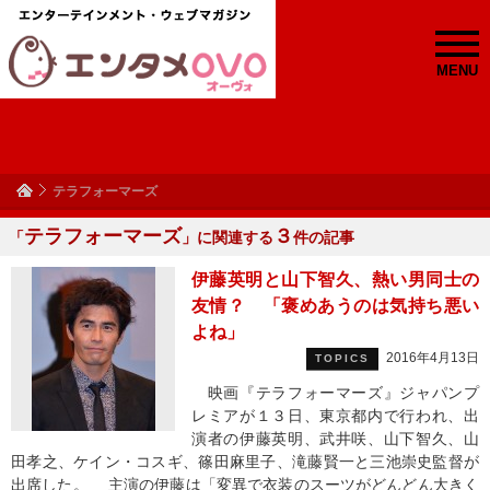
MENU
テラフォーマーズ
テラフォーマーズ
３
「
」に関連する
件の記事
伊藤英明と山下智久、熱い男同士の
友情？ 「褒めあうのは気持ち悪い
よね」
2016年4月13日
TOPICS
映画『テラフォーマーズ』ジャパンプ
レミアが１３日、東京都内で行われ、出
演者の伊藤英明、武井咲、山下智久、山
田孝之、ケイン・コスギ、篠田麻里子、滝藤賢一と三池崇史監督が
出席した。 主演の伊藤は「変異で衣装のスーツがどんどん大きく