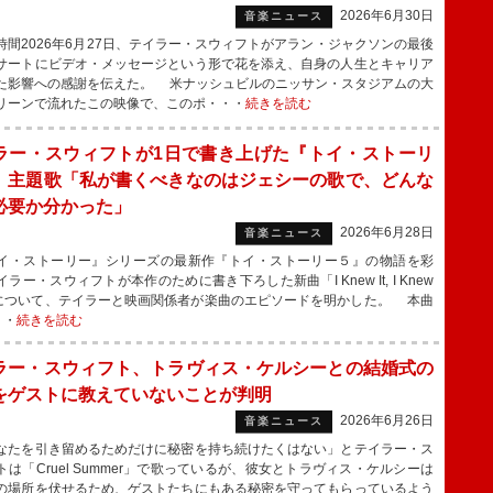
2026年6月30日
音楽ニュース
間2026年6月27日、テイラー・スウィフトがアラン・ジャクソンの最後
サートにビデオ・メッセージという形で花を添え、自身の人生とキャリア
た影響への感謝を伝えた。 米ナッシュビルのニッサン・スタジアムの大
リーンで流れたこの映像で、このポ・・・
続きを読む
ラー・スウィフトが1日で書き上げた『トイ・ストーリ
』主題歌「私が書くべきなのはジェシーの歌で、どんな
必要か分かった」
2026年6月28日
音楽ニュース
・ストーリー』シリーズの最新作『トイ・ストーリー５』の物語を彩
ラー・スウィフトが本作のために書き下ろした新曲「I Knew It, I Knew
」について、テイラーと映画関係者が楽曲のエピソードを明かした。 本曲
・・
続きを読む
ラー・スウィフト、トラヴィス・ケルシーとの結婚式の
をゲストに教えていないことが判明
2026年6月26日
音楽ニュース
たを引き留めるためだけに秘密を持ち続けたくはない」とテイラー・ス
トは「Cruel Summer」で歌っているが、彼女とトラヴィス・ケルシーは
の場所を伏せるため、ゲストたちにもある秘密を守ってもらっているよう