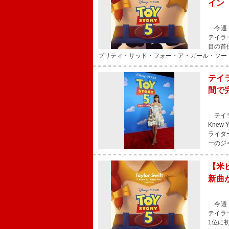
イン
今週（
テイラ
目の首
プリティ・サッド・フォー・ア・ガール・ソー
テイ
間で
テイラー
Kne
ライタ
ーのジ
【米
新曲
今週（
テイラ
1位に