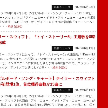
2026年6月23日
音楽ニュース
2026年6月27日付）の米ビルボード・ソング・チャート“Hot 100”は、
ー・スウィフトの「アイ・ニュー・イット・アイ・ニュー・ユー」が2週
位を獲得。TOP10には、オリヴィア・ロドリゴの最新作『ユー・シーム・
・・・
続きを読む
ラー・スウィフト、『トイ・ストーリー5』主題歌を8時
完成
2026年6月19日
音楽ニュース
・スウィフトにとって、『トイ・ストーリー5』の主題歌「I Knew It, I
w You」の制作はとことん楽しいものだったようだ。このシンガー・ソング
ーは、インスタグラムに投稿した新たな舞台裏映像の中で、コラボレータ
ャック・アントノフと共にわずか8・・・
続きを読む
ビルボード・ソング・チャート】テイラー・スウィフト
が初登場1位、首位獲得曲数が15曲に
2026年6月16日
音楽ニュース
2026年6月20日付）の米ビルボード・ソング・チャート“Hot 100”は、
ー・スウィフトの新曲「アイ・ニュー・イット・アイ・ニュー・ユー」が
初登場して、首位獲得曲数の記録を歴代3位に更新した。その他にも、様々