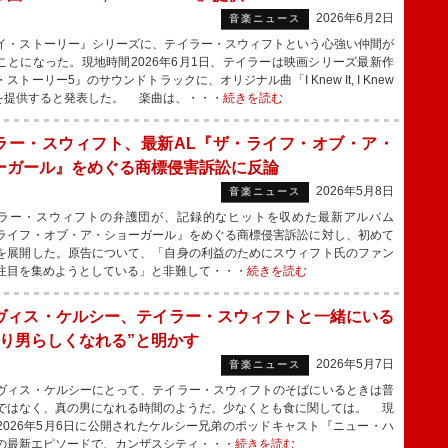
2026年6月2日
音楽ニュース
・ストーリー』シリーズに、テイラー・スウィフトという心強い仲間が
ことになった。現地時間2026年6月1日、テイラーは映画シリーズ最新作
ストーリー5』のサウンドトラックに、オリジナル曲「I Knew It, I Knew
」を提供すると発表した。 楽曲は、・・・
続きを読む
ラー・スウィフト、最新AL『ザ・ライフ・オブ・ア・
ーガール』をめぐる商標侵害訴訟に反論
2026年5月8日
音楽ニュース
ー・スウィフトの弁護団が、記録的なヒットを収めた最新アルバム
ライフ・オブ・ア・ショーガール』をめぐる商標侵害訴訟に対し、初めて
を展開した。原告について、「自身の利益のためにスウィフト氏のファン
注目を集めようとしている」と非難して・・・
続きを読む
ヴィス・ケルシー、テイラー・スウィフトと一緒にいる
より男らしくなれる”と明かす
2026年5月7日
音楽ニュース
ィス・ケルシーにとって、テイラー・スウィフトのそばにいるときは普
ではなく、真の男になれる時間のようだ。少なくとも食に関しては。 現
2026年5月6日に公開されたケルシー兄弟のポッドキャスト『ニュー・ハ
の最新エピソードで、カンザスシティ・・・
続きを読む