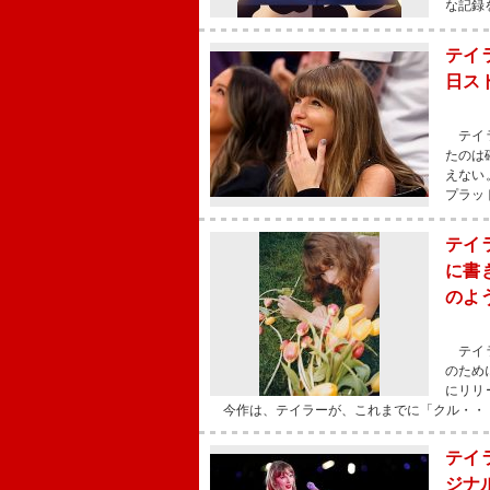
な記録
テイ
日ス
テイラ
たのは
えない
プラッ
テイ
に書き
のよ
テイラ
のために
にリリ
今作は、テイラーが、これまでに「クル・・
テイ
ジナル曲