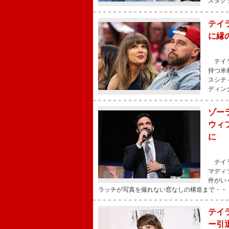
スタグ
テイ
に縁
テイラ
持つ米
スシテ
ディン
ゾー
ウィ
に
テイラ
マディ
件がい
ラッチが写真を撮れない窓なしの構造まで・・
テイ
ー引