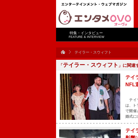
特集・インタビュー
FEATURE & INTERVIEW
テイラー・スウィフト
テイラー・スウィフト
「
」に関連
テイ
NF
テイラ
は、ト
で開催
婚式に
テイ
影響