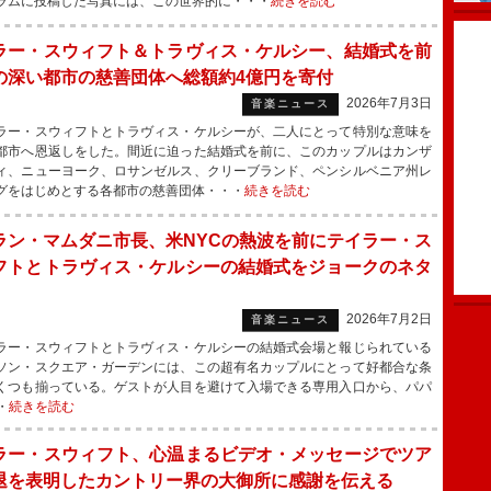
ラムに投稿した写真には、この世界的に・・・
続きを読む
ラー・スウィフト＆トラヴィス・ケルシー、結婚式を前
の深い都市の慈善団体へ総額約4億円を寄付
2026年7月3日
音楽ニュース
ー・スウィフトとトラヴィス・ケルシーが、二人にとって特別な意味を
都市へ恩返しをした。間近に迫った結婚式を前に、このカップルはカンザ
ィ、ニューヨーク、ロサンゼルス、クリーブランド、ペンシルベニア州レ
グをはじめとする各都市の慈善団体・・・
続きを読む
ラン・マムダニ市長、米NYCの熱波を前にテイラー・ス
フトとトラヴィス・ケルシーの結婚式をジョークのネタ
2026年7月2日
音楽ニュース
ー・スウィフトとトラヴィス・ケルシーの結婚式会場と報じられている
ソン・スクエア・ガーデンには、この超有名カップルにとって好都合な条
くつも揃っている。ゲストが人目を避けて入場できる専用入口から、パパ
・
続きを読む
ラー・スウィフト、心温まるビデオ・メッセージでツア
退を表明したカントリー界の大御所に感謝を伝える