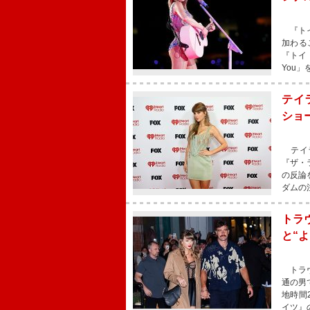
『トイ
加わる
『トイ・
You
テイ
ショ
テイラ
『ザ・
の反論
ダムの
トラ
と“
トラヴ
通の男
地時間
イツ』