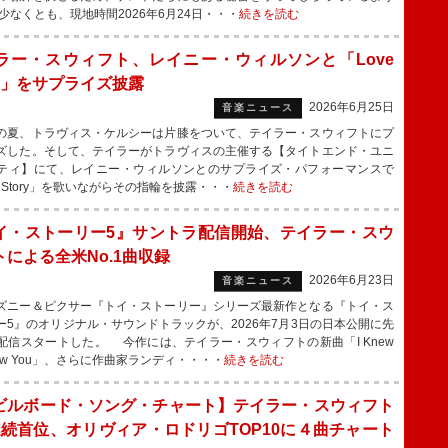
少なくとも、現地時間2026年6月24日・・・
続きを読む
ラー・スウィフト、レイニー・ウィルソンと「Love
ry」をサプライズ披露
2026年6月25日
音楽ニュース
夏、トラヴィス・ケルシーは片膝をついて、テイラー・スウィフトにプ
ズした。そして、テイラーがトラヴィスの主催する【タイトエンド・ユニ
ティ】にて、レイニー・ウィルソンとのサプライズ・パフォーマンスで
e Story」を歌いながらその指輪を披露・・・
続きを読む
イ・ストーリー5』サントラ配信開始、テイラー・スウ
トによる全米No.1曲収録
2026年6月23日
音楽ニュース
ニー＆ピクサー『トイ・ストーリー』シリーズ最新作となる『トイ・ス
ー5』のオリジナル・サウンドトラックが、2026年7月3日の日本公開に先
配信スタートした。 今作には、テイラー・スウィフトの新曲「I Knew
I Knew You」、さらに作曲家ランディ・・・・
続きを読む
ビルボード・ソング・チャート】テイラー・スウィフト
連続首位、オリヴィア・ロドリゴTOP10に４曲チャート