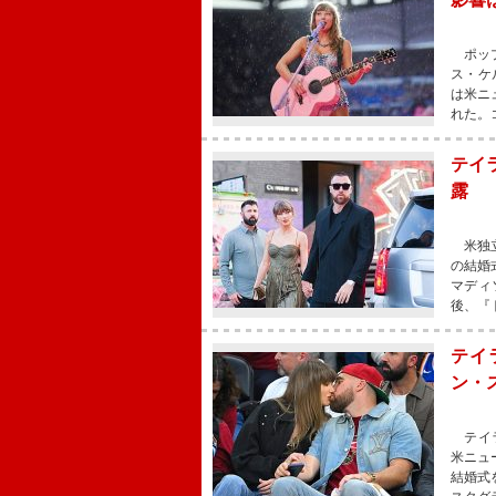
ポップ
ス・ケ
は米ニ
れた。
テイ
露
米独立
の結婚
マディ
後、『
テイ
ン・
テイラ
米ニュ
結婚式