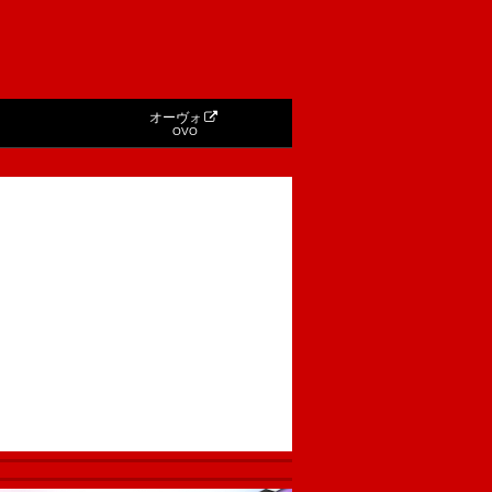
オーヴォ
OVO