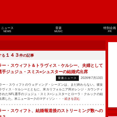
ニュース
音楽
特別企画
NEWS
MUSIC
PR
１４３
する
件の記事
ラー・スウィフト＆トラヴィス・ケルシー、夫婦として
L選手ジュジュ・スミス=シュスターの結婚式出席
2026年7月13日
音楽ニュース
ー・スウィフトのウェディング・シーズンは、まだ終わらない。彼女
ラヴィス・ケルシーとともに、米カリフォルニア州オレンジ・カウンティ
されたNFL選手のジュジュ・スミス=シュスターとローラ・クルックの結
出席した。米ニューヨークのマディソン・・・
続きを読む
ラー・スウィフト、結婚報道後のストリーミング数への
は？