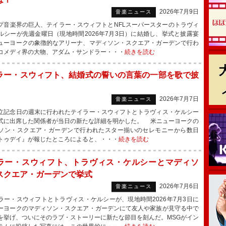
2026年7月9日
音楽ニュース
音楽界の巨人、テイラー・スウィフトとNFLスーパースターのトラヴィ
ルシーが先週金曜日（現地時間2026年7月3日）に結婚し、挙式と披露宴
ューヨークの象徴的なアリーナ、マディソン・スクエア・ガーデンで行わ
コメディ界の大物、アダム・サンドラー・・・
続きを読む
ラー・スウィフト、結婚式の誓いの言葉の一部を歌で披
2026年7月7日
音楽ニュース
記念日の週末に行われたテイラー・スウィフトとトラヴィス・ケルシー
式に出席した関係者が当日の新たな詳細を明かした。 米ニューヨークの
ソン・スクエア・ガーデンで行われたスター揃いのセレモニーから数日
トゥデイ』が報じたところによると、・・・
続きを読む
ラー・スウィフト、トラヴィス・ケルシーとマディソ
スクエア・ガーデンで挙式
2026年7月6日
音楽ニュース
ー・スウィフトとトラヴィス・ケルシーが、現地時間2026年7月3日に
ーヨークのマディソン・スクエア・ガーデンにて友人や家族が見守る中で
を挙げ、ついにそのラブ・ストーリーに新たな節目を刻んだ。MSGがイン