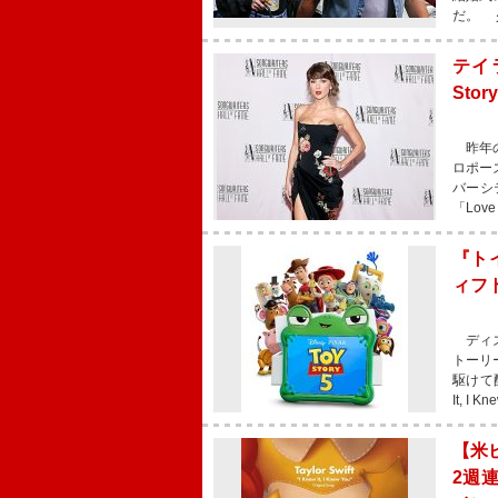
だ。 
テイ
Sto
昨年の
ロポー
バーシ
「Lov
『ト
ィフ
ディズ
トーリ
駆けて
It, 
【米
2週