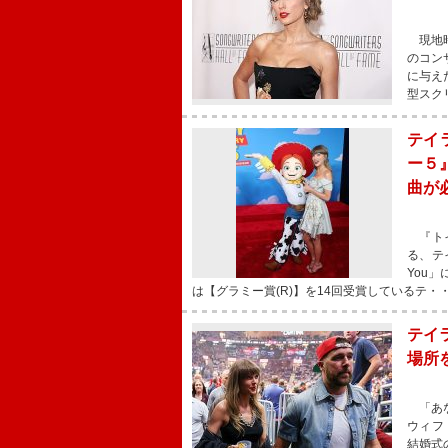
現地時
のコン
に与え
型スク
テイ
ー５
曲が
『トイ
る、テイ
You
は【グラミー賞(R)】を14回受賞しているテ・
テイ
場所
「あな
ウィフ
結婚式