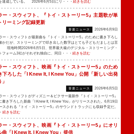
を達成している。 2026年6月5日にリ・・・
続きを読む
ラー・スウィフト、『トイ・ストーリー5』主題歌が単
トリーミング記録更新
2026年6月9日
音楽ニュース
ー・スウィフトが最新曲を『トイ・ストーリー5』のために書き下ろし
確かだが、ストリーミングで叩き出した数字はとても子どもだましとは言
。 現地時間2026年6月5日、世界最大級のデジタル・ストリーミング・
トフォーム3社がそれぞれ独自に、同日・・・
続きを読む
ラー・スウィフト、映画『トイ・ストーリー5』のため
下ろした「I Knew It, I Knew You」公開「新しい出発
う」
2026年6月5日
音楽ニュース
ー・スウィフトがディズニー＆ピクサー最新作『トイ・ストーリー5』
書き下ろした新曲「I Knew It, I Knew You」がリリースされた。6月19日
ースされる『トイ・ストーリー5』のサウンドトラックにも収録予定だ。
・
続きを読む
ラー・スウィフト、映画『トイ・ストーリー5』にオリ
「I Knew It, I Knew You」提供