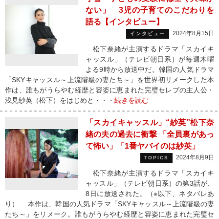
ない」 3児の子育てのこだわりを
語る【インタビュー】
2024年8月15日
インタビュー
松下奈緒が主演するドラマ「スカイキ
ャッスル」（テレビ朝日系）が毎週木曜
よる9時から放送中だ。韓国の人気ドラマ
「SKYキャッスル～上流階級の妻たち～」を世界初リメークした本
作は、誰もがうらやむ経歴と容姿に恵まれた完璧セレブの主人公・
浅見紗英（松下）をはじめと・・・
続きを読む
「スカイキャッスル」“紗英”松下奈
緒の夫の過去に衝撃 「全員裏があっ
て怖い」「1番ヤバイのは紗英」
2024年8月9日
TOPICS
松下奈緒が主演するドラマ「スカイキ
ャッスル」（テレビ朝日系）の第3話が、
8日に放送された。（※以下、ネタバレあ
り） 本作は、韓国の人気ドラマ「SKYキャッスル～上流階級の妻
たち～」をリメーク。誰もがうらやむ経歴と容姿に恵まれた完璧セ