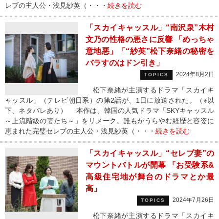
レブの主人公・浅見紗英（・・・
続きを読む
「スカイキャッスル」“南沢泉”木村
文乃の性格の悪さに反響 「めっちゃ
意地悪」「“紗英”松下奈緒の秘密を
バラすのはドン引き」
2024年8月2日
TOPICS
松下奈緒が主演するドラマ「スカイキ
ャッスル」（テレビ朝日系）の第2話が、1日に放送された。（※以
下、ネタバレあり） 本作は、韓国の人気ドラマ「SKYキャッスル
～上流階級の妻たち～」をリメーク。誰もがうらやむ経歴と容姿に
恵まれた完璧セレブの主人公・浅見紗英（・・・
続きを読む
「スカイキャッスル」“セレブ妻”の
マウントバトルが開幕 「お受験系&
高級住宅地が舞台のドラマとか最
高」
2024年7月26日
TOPICS
松下奈緒が主演するドラマ「スカイキ