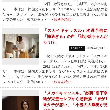
12日に放送された。（※以下、ネタバレあ
り） 本作は、韓国の人気ドラマ「SKYキャッスル～上流階級の妻
たち～」をリメーク。誰もがうらやむ経歴と容姿に恵まれた完璧セ
レブの主人公・浅見紗英（・・・
続きを読む
「スカイキャッスル」次週予告に
「怖過ぎる」の声 「誰が落ちるんだ
ろう!?」
2024年8月30日
TOPICS
松下奈緒が主演するドラマ「スカイキ
ャッスル」（テレビ朝日系）の第6話が、
29日に放送された。（※以下、ネタバレあ
り） 本作は、韓国の人気ドラマ「SKYキャッスル～上流階級の妻
たち～」をリメーク。誰もがうらやむ経歴と容姿に恵まれた完璧セ
レブの主人公・浅見紗英（・・・
続きを読む
「スカイキャッスル」“紗英”松下奈
緒が完璧セレブから急転落 「泉が1
番タチが悪い」「小雪の大爆笑が見