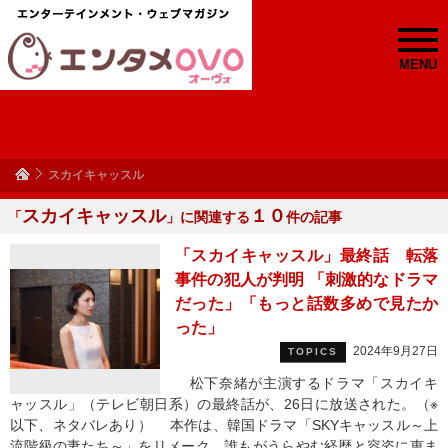
MENU
スカイキャッスル
スカイキャッスル
１０
「
」に関連する
件の記事
「スカイキャッスル」最終話 転落
事件の犯人が判明 「刺激的なドラマ
だった」「もっと話数多めで見たか
った」
2024年9月27日
TOPICS
松下奈緒が主演するドラマ「スカイキ
ャッスル」（テレビ朝日系）の最終話が、26日に放送された。（※
以下、ネタバレあり） 本作は、韓国ドラマ「SKYキャッスル～上
流階級の妻たち～」をリメーク。誰もがうらやむ経歴と容姿に恵ま