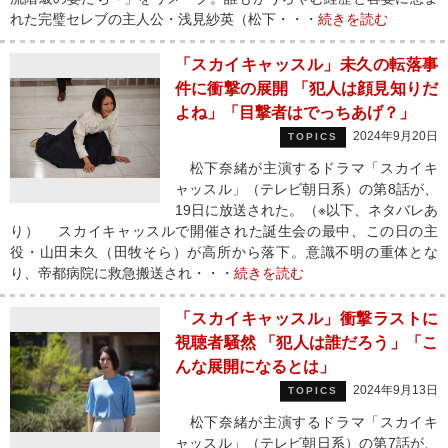
れた完璧セレブの主人公・浅見紗英（松下・・・
続きを読む
「スカイキャッスル」未久の転落事
件に衝撃の展開 「犯人は顔見知りだ
よね」「目撃者はでっちあげ？」
2024年9月20日
TOPICS
松下奈緒が主演するドラマ「スカイキ
ャッスル」（テレビ朝日系）の第8話が、
19日に放送された。（※以下、ネタバレあ
り） スカイキャッスルで開催された誕生会の最中、この日の主
役・山田未久（田牧そら）が高所から落下。意識不明の重体とな
り、帝都病院に救急搬送され・・・
続きを読む
「スカイキャッスル」衝撃ラストに
視聴者騒然 「犯人は誰だろう」「こ
んな展開になるとは」
2024年9月13日
TOPICS
松下奈緒が主演するドラマ「スカイキ
ャッスル」（テレビ朝日系）の第7話が、