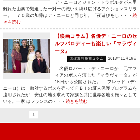
デ・ニーロとジョン・トラボルタが人里
離れた山奥で緊迫した一対一の戦いを繰り広げるアクションスリラ
ー。 ７０歳の加藤はデ・ニーロと同じ年。「夜遊びをし・・・
続
きを読む
【映画コラム】名優デ・ニーロのセ
ルフパロディーも楽しい『マラヴィ
ータ』
2013年11月16日
ほぼ週刊映画コラム
名優ロバート・デ・ニーロが、元マフ
ィアのボスを演じた『マラヴィータ』が
15日から公開された。 フレッド（デ･
ニーロ）は、敵対するボスを売ってＦＢＩの証人保護プログラムを
適用されたが、安住の地を求めて家族と共に世界各地を転々として
いる。一家 はフランスの・・・
続きを読む
1