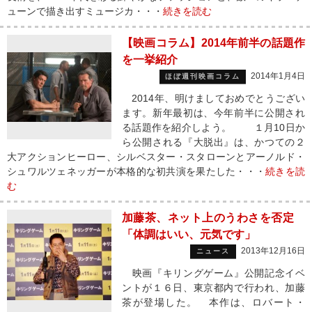
ューンで描き出すミュージカ・・・
続きを読む
【映画コラム】2014年前半の話題作
を一挙紹介
2014年1月4日
ほぼ週刊映画コラム
2014年、明けましておめでとうござい
ます。新年最初は、今年前半に公開され
る話題作を紹介しよう。 １月10日か
ら公開される『大脱出』は、かつての２
大アクションヒーロー、シルベスター・スタローンとアーノルド・
シュワルツェネッガーが本格的な初共演を果たした・・・
続きを読
む
加藤茶、ネット上のうわさを否定
「体調はいい、元気です」
2013年12月16日
ニュース
映画『キリングゲーム』公開記念イベ
ントが１６日、東京都内で行われ、加藤
茶が登場した。 本作は、ロバート・