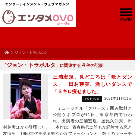
MENU
ジョン・トラボルタ
ジョン・トラボルタ
４
「
」に関連する
件の記事
三浦宏規、見どころは「歌とダン
ス」 田村芽実、激しいダンスで
「３キロ痩せました」
2021年11月11日
TOPICS
ミュージカル「グリース」囲み取材と
公開ゲネプロが11日、東京都内で行わ
れ、出演者の三浦宏規、屋比久知奈、田
村芽実ほかが登壇した。 本作は、青春時代に誰もが経験する恋と
友情を、1950年代を彩る鮮やかなファッションと、数々のキラーチ