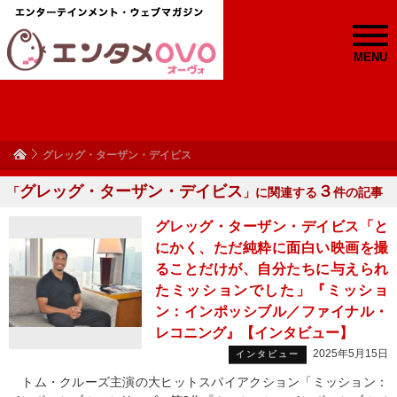
MENU
グレッグ・ターザン・デイビス
グレッグ・ターザン・デイビス
３
「
」に関連する
件の記事
グレッグ・ターザン・デイビス「と
にかく、ただ純粋に面白い映画を撮
ることだけが、自分たちに与えられ
たミッションでした」『ミッショ
ン：インポッシブル／ファイナル・
レコニング』【インタビュー】
2025年5月15日
インタビュー
トム・クルーズ主演の大ヒットスパイアクション「ミッション：