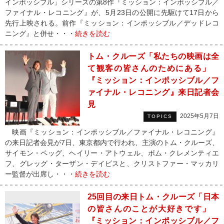
インポッシブル」シリーズの第8作『ミッション：インポッシブル／
ファイナル・レコニング』が、5月23日の公開に先駆けて17日から
先行上映される。前作『ミッション：インポッシブル／デッドレコ
ニング』と併せ・・・
続きを読む
トム・クルーズ「私たちの映画は全
て観客の皆さんのためにある」
『ミッション：インポッシブル／フ
ァイナル・レコニング』来日記者会
見
2025年5月7日
TOPICS
映画『ミッション：インポッシブル／ファイナル・レコニング』
の来日記者会見が7日、東京都内で行われ、主演のトム・クルーズ、
サイモン・ペッグ、ヘイリー・アトウェル、ポム・クレメンティエ
フ、グレッグ・ターザン・デイビスと、クリストファー・マッカリ
ー監督が出席し・・・
続きを読む
25回目の来日トム・クルーズ「日本
の皆さんのことが大好きです」
『ミッション：インポッシブル／フ