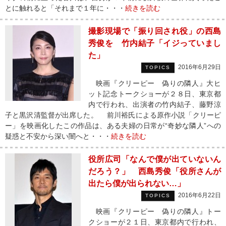
とに触れると「それまで１年に・・・
続きを読む
撮影現場で「振り回され役」の西島
秀俊を 竹内結子「イジっていまし
た」
2016年6月29日
TOPICS
映画『クリーピー 偽りの隣人』大ヒ
ット記念トークショーが２８日、東京都
内で行われ、出演者の竹内結子、藤野涼
子と黒沢清監督が出席した。 前川裕氏による原作小説「クリーピ
ー」を映画化したこの作品は、ある夫婦の日常が“奇妙な隣人”への
疑惑と不安から深い闇へと・・・
続きを読む
役所広司「なんで僕が出ていないん
だろう？」 西島秀俊「役所さんが
出たら僕が出られない…」
2016年6月22日
TOPICS
映画『クリーピー 偽りの隣人』トー
クショーが２１日、東京都内で行われ、