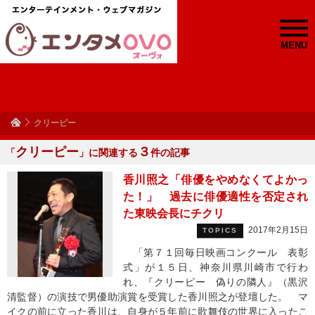
MENU
クリーピー
クリーピー
３
「
」に関連する
件の記事
香川照之「俳優をやめなくてよかっ
た！」 過去に俳優適性を否定され
た東映会長にチクリ
2017年2月15日
TOPICS
「第７１回毎日映画コンクール 表彰
式」が１５日、神奈川県川崎市で行わ
れ、『クリーピー 偽りの隣人』（黒沢
清監督）の演技で男優助演賞を受賞した香川照之が登壇した。 マ
イクの前に立った香川は、自身が５年前に歌舞伎の世界に入ったこ