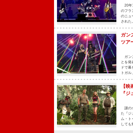
20年
のフラ
のニュ
された
ガン
ツア
ガンズ
とを発
ドで幕
トガル
【映
『ジ
謎のボ
た『ジ
ム・ト
しても