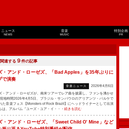
ニュース
音楽
特別企画
NEWS
MUSIC
PR
９
関連する
件の記事
・アンド・ローゼズ、「Bad Apples」を35年ぶりに
ブで演奏
2026年4月6日
音楽ニュース
・アンド・ローゼズが、南米ツアーでレア曲を披露し、ファンを沸かせ
現地時間2026年4月5日、ブラジル・サンパウロのアリアンツ・パルケで
た音楽フェス【Monsters of Rock Brazil】にヘッドライナーとして出演
らは、アルバム『ユーズ・ユア・イ・・・
続きを読む
・アンド・ローゼズ、「Sweet Child O' Mine」など
を振り返るYouTube特別番組が配信