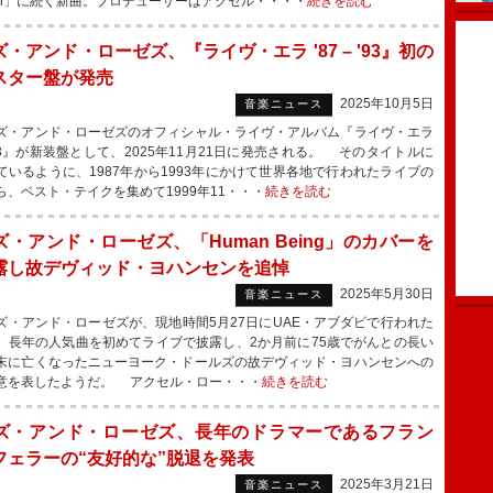
eral」に続く新曲。プロデューサーはアクセル・・・・
続きを読む
・アンド・ローゼズ、『ライヴ・エラ '87 – '93』初の
スター盤が発売
2025年10月5日
音楽ニュース
・アンド・ローゼズのオフィシャル・ライヴ・アルバム『ライヴ・エラ
- '93』が新装盤として、2025年11月21日に発売される。 そのタイトルに
ているように、1987年から1993年にかけて世界各地で行われたライブの
ら、ベスト・テイクを集めて1999年11・・・
続きを読む
ズ・アンド・ローゼズ、「Human Being」のカバーを
露し故デヴィッド・ヨハンセンを追悼
2025年5月30日
音楽ニュース
・アンド・ローゼズが、現地時間5月27日にUAE・アブダビで行われた
、長年の人気曲を初めてライブで披露し、2か月前に75歳でがんとの長い
末に亡くなったニューヨーク・ドールズの故デヴィッド・ヨハンセンへの
意を表したようだ。 アクセル・ロー・・・
続きを読む
ズ・アンド・ローゼズ、長年のドラマーであるフラン
フェラーの“友好的な”脱退を発表
2025年3月21日
音楽ニュース