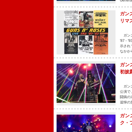
Gen
ガンズ
リマ
ガンズ
'87 
示され
なかか
ガン
初披
ガンズ
公演で
闘病の
追悼の
ガン
ク・