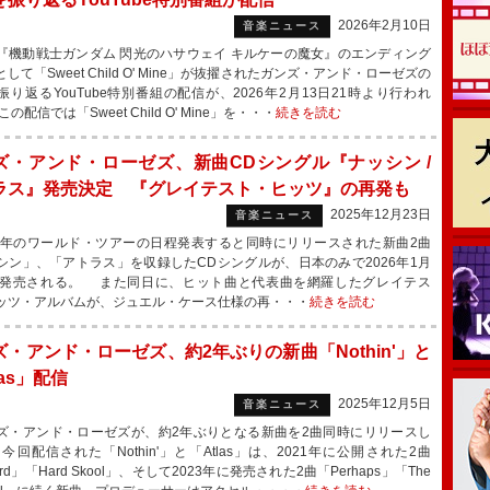
2026年2月10日
音楽ニュース
機動戦士ガンダム 閃光のハサウェイ キルケーの魔女』のエンディング
して「Sweet Child O' Mine」が抜擢されたガンズ・アンド・ローゼズの
振り返るYouTube特別番組の配信が、2026年2月13日21時より行われ
の配信では「Sweet Child O' Mine」を・・・
続きを読む
ズ・アンド・ローゼズ、新曲CDシングル『ナッシン /
ラス』発売決定 『グレイテスト・ヒッツ』の再発も
2025年12月23日
音楽ニュース
6年のワールド・ツアーの日程発表すると同時にリリースされた新曲2曲
シン」、「アトラス」を収録したCDシングルが、日本のみで2026年1月
に発売される。 また同日に、ヒット曲と代表曲を網羅したグレイテス
ッツ・アルバムが、ジュエル・ケース仕様の再・・・
続きを読む
ズ・アンド・ローゼズ、約2年ぶりの新曲「Nothin'」と
las」配信
2025年12月5日
音楽ニュース
・アンド・ローゼズが、約2年ぶりとなる新曲を2曲同時にリリースし
今回配信された「Nothin'」と「Atlas」は、2021年に公開された2曲
urd」「Hard Skool」、そして2023年に発売された2曲「Perhaps」「The