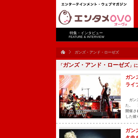
特集・インタビュー
FEATURE & INTERVIEW
ガンズ・アンド・ローゼズ
ガンズ・アンド・ローゼズ
「
」に
ガンズ
ライ
ガンズ
た。 
開催され
した彼
ガンズ
名曲