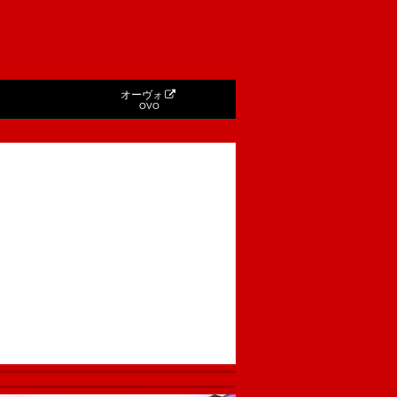
オーヴォ
OVO