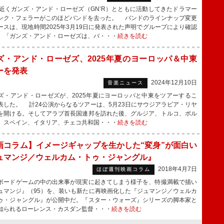
近くガンズ・アンド・ローゼズ（GN’R）とともに活動してきたドラマー
ンク・フェラーがこのほどバンドを去った。 バンドのラインナップ変更
ースは、現地時間2025年3月19日に発表された声明でグループにより確認
。「ガンズ・アンド・ローゼズは、バ・・・
続きを読む
ズ・アンド・ローゼズ、2025年夏のヨーロッパ＆中東
ーを発表
2024年12月10日
音楽ニュース
・アンド・ローゼズが、2025年夏にヨーロッパと中東をツアーするこ
表した。 計24公演からなるツアーは、5月23日にサウジアラビア・リヤ
を開ける。そしてアラブ首長国連邦を訪れた後、グルジア、トルコ、ポル
、スペイン、イタリア、チェコ共和国・・・
続きを読む
画コラム】イメージギャップを生かした“変身”が面白い
ュマンジ／ウェルカム・トゥ・ジャングル』
2018年4月7日
ほぼ週刊映画コラム
ードゲームの中の出来事が現実に起きてしまう様子を、特撮満載で描い
ュマンジ』（95）を、装いも新たに再映画化した『ジュマンジ／ウェルカ
ゥ・ジャングル』が公開中だ。『スター・ウォーズ』シリーズの脚本家と
知られるローレンス・カスダン監督・・・
続きを読む