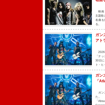
映画『
主題歌と
名曲を
る。 こ
ガン
アト
202
「ナッ
30日
ト・ヒ
ガン
「At
ガンズ
た。 
「Abs