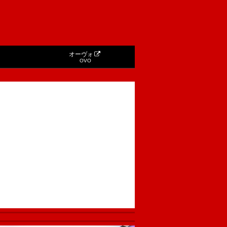
オーヴォ
OVO