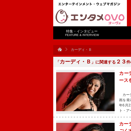
特集・インタビュー
FEATURE & INTERVIEW
カーディ・Ｂ
カーディ・Ｂ
２３
「
」に関連する
件
カーデ
ース
カーディ
画を発
年6月
ト・ア
カー
ごく