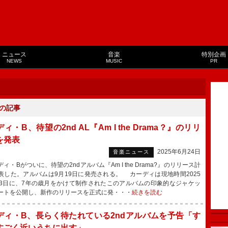
ニュース
音楽
特別企画
NEWS
MUSIC
PR
の記事
ィ・B、待望の2nd AL『Am I the Drama？』のリリ
を発表
2025年6月24日
音楽ニュース
・Bがついに、待望の2ndアルバム『Am I the Drama?』のリリース計
表した。アルバムは9月19日に発売される。 カーディは現地時間2025
23日に、7年の歳月をかけて制作されたこのアルバムの印象的なジャケッ
ートを公開し、新作のリリースを正式に発・・・
続きを読む
ディ・B、長らく待たれている2ndアルバムを予告「す
すごく近いうちに出す」