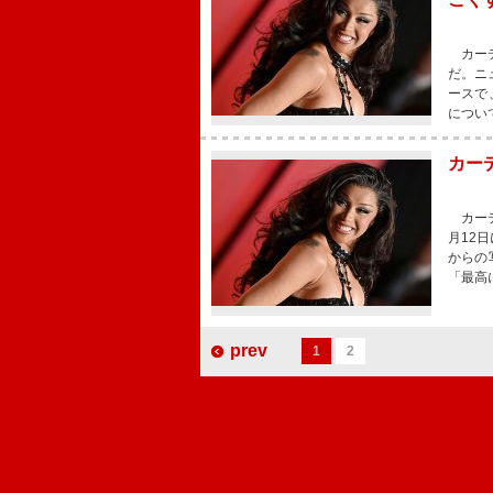
カーデ
だ。ニ
ースで
につい
カー
カーデ
月12
からの
「最高
prev
1
2