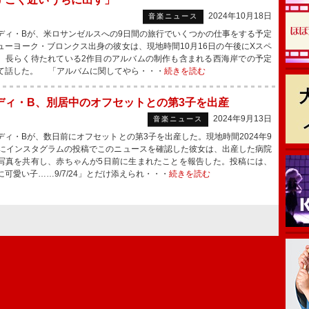
2024年10月18日
音楽ニュース
ィ・Bが、米ロサンゼルスへの9日間の旅行でいくつかの仕事をする予定
ューヨーク・ブロンクス出身の彼女は、現地時間10月16日の午後にXスペ
、長らく待たれている2作目のアルバムの制作も含まれる西海岸での予定
て話した。 「アルバムに関してやら・・・
続きを読む
ディ・B、別居中のオフセットとの第3子を出産
2024年9月13日
音楽ニュース
ィ・Bが、数日前にオフセットとの第3子を出産した。現地時間2024年9
日にインスタグラムの投稿でこのニュースを確認した彼女は、出産した病院
写真を共有し、赤ちゃんが5日前に生まれたことを報告した。投稿には、
に可愛い子……9/7/24」とだけ添えられ・・・
続きを読む