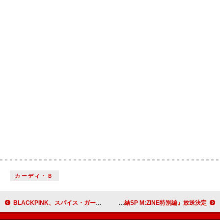
カーディ・Ｂ
BLACKPINK、スパイス・ガールズ「Wannabe」をロンドン公演でカバー
東方神起、SUPER JUNIOR、aespaら10組がパフォーマンス、『SM ENTERTAINMENT大集結SP M:ZINE特別編』放送決定