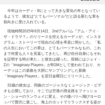
今年はカーディ・Bにとって大きな変化の年となってい
るようで、彼女は“とてもパーソナル”だと語る新たな章を
前向きに受け入れている。
現地時間2025年8月14日、2ndアルバム『アム・アイ・
ザ・ドラマ？』のリリースを控えるカーディが、インスタ
グラム・ストーリーで現在の心境を率直に明かした。「私
の人生においてこの章は、とてもパーソナルなもの。これ
まで何度も人々を見返してきたし、再び自分自身にもそれ
を証明する時が来た」と彼女は綴った。投稿にはジェイ・
Zの「Imaginary Players」がBGMとして使われており、カ
ーディはこの楽曲を大胆にサンプリングした新曲
「Imaginary Playerz」を翌日金曜日にリリースした。
32歳の彼女は、同曲のゴージャスなミュージック・ビデ
オも公開しており、そこでは空港の滑走路をファッショ
ン・ショーのランウェイに変え、その後パリへ飛びヨーロ
ッパで贅沢に過ごし、海上のヨットでリラックスする姿が