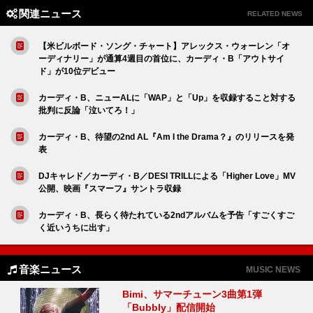
関連ニュース
RELATED NEWS
【米ビルボード・ソング・チャート】アレックス・ウォーレン「オ
ーディナリー」が通算4週目の首位に、カーディ・B「アウトサイ
ド」が10位デビュー
カーディ・B、ニューALに「WAP」と「Up」を収録すること対する
批判に反論「泣いてろ！」
カーディ・B、待望の2nd AL『Am I the Drama？』のリリースを発
表
DJキャレド／カーディ・B／DESI TRILLによる「Higher Love」MV
公開、映画『スマーフ』サントラ収録
カーディ・B、長らく待たれている2ndアルバムを予告「すごくすご
く近いうちに出す」
音楽ニュース
MUSIC NEWS
Bimi、サマーチューン3曲第1弾
「Bubbly」配信開始