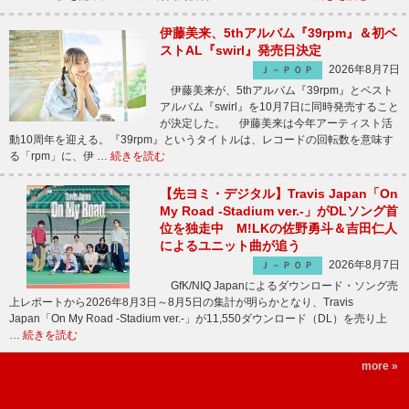
伊藤美来、5thアルバム『39rpm』＆初ベ
ストAL『swirl』発売日決定
2026年8月7日
Ｊ－ＰＯＰ
伊藤美来が、5thアルバム『39rpm』とベスト
アルバム『swirl』を10月7日に同時発売すること
が決定した。 伊藤美来は今年アーティスト活
動10周年を迎える。『39rpm』というタイトルは、レコードの回転数を意味す
る「rpm」に、伊 …
続きを読む
【先ヨミ・デジタル】Travis Japan「On
My Road -Stadium ver.-」がDLソング首
位を独走中 M!LKの佐野勇斗＆吉田仁人
によるユニット曲が追う
2026年8月7日
Ｊ－ＰＯＰ
GfK/NIQ Japanによるダウンロード・ソング売
上レポートから2026年8月3日～8月5日の集計が明らかとなり、Travis
Japan「On My Road -Stadium ver.-」が11,550ダウンロード（DL）を売り上
…
続きを読む
more »