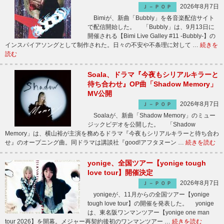
2026年8月7日
Ｊ－ＰＯＰ
Bimiが、新曲「Bubbly」を各音楽配信サイト
で配信開始した。 「Bubbly」は、9月13日に
開催される【Bimi Live Galley #11 -Bubbly-】の
インスパイアソングとして制作された。日々の不安や不条理に対して …
続きを
読む
Soala、ドラマ『今夜もシリアルキラーと
待ち合わせ』OP曲「Shadow Memory」
MV公開
2026年8月7日
Ｊ－ＰＯＰ
Soalaが、新曲「Shadow Memory」のミュー
ジックビデオを公開した。 「Shadow
Memory」は、横山裕が主演を務めるドラマ『今夜もシリアルキラーと待ち合わ
せ』のオープニング曲。同ドラマは講談社『good!アフタヌーン …
続きを読む
yonige、全国ツアー【yonige tough
love tour】開催決定
2026年8月7日
Ｊ－ＰＯＰ
yonigeが、11月からの全国ツアー【yonige
tough love tour】の開催を発表した。 yonige
は、東名阪ワンマンツアー【yonige one man
tour 2026】を開幕。メジャー再契約後初のワンマンツアー …
続きを読む