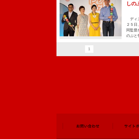
しの
ディズ
２５日
同監督
のぶと
1