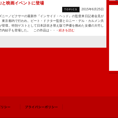
ぶと映画イベントに登場
2015年6月25日
TOPICS
ニー／ピクサーの最新作『インサイド・ヘッド』の監督来日記者会見が
、東京都内で行われ、ピート・ドクター監督とロニー・デル・カルメン共
が登壇。特別ゲストとして日本語吹き替え版で声優を務めた女優の大竹し
竹内結子も登場した。 この作品は・・・
続きを読む