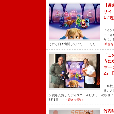
【週
サイ
い”
『イン
ってき
ちは、
うにと日々奮闘していた。 そん・・・
続きを
「こ
うに
マー
2』
高校入
る。人
ン賞を受賞したディズニー＆ピクサーの映画『
8月1日・・・
続きを読む
竹内