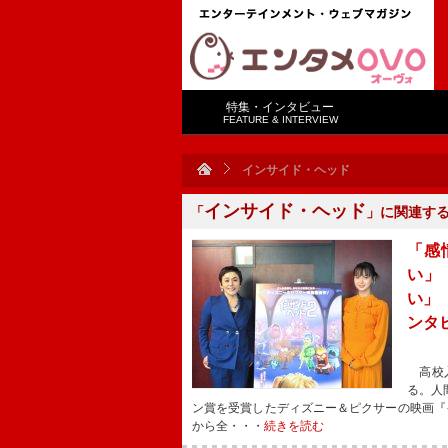
特集・インタビュー
FEATURE & INTERVIEW
インサイド・ヘッド
インサイド・ヘッド
「
」に関連す
「感
い」
い」
ンタ
高校入
る。人
ン賞を受賞したディズニー＆ピクサーの映画『
から全・・・
続きを読む