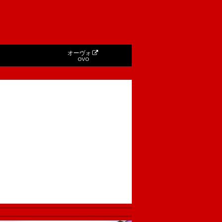
オーヴォ
OVO