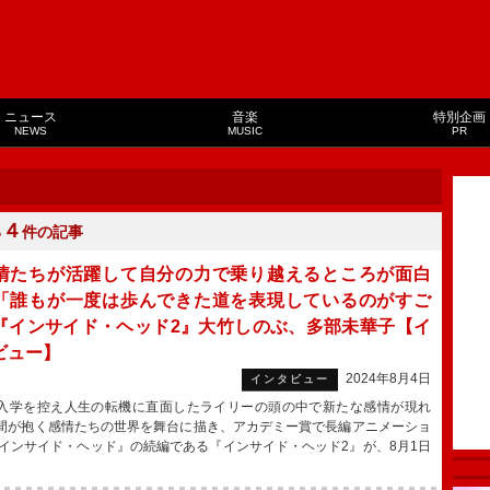
ニュース
音楽
特別企画
NEWS
MUSIC
PR
４
る
件の記事
情たちが活躍して自分の力で乗り越えるところが面白
「誰もが一度は歩んできた道を表現しているのがすご
『インサイド・ヘッド2』大竹しのぶ、多部未華子【イ
ビュー】
2024年8月4日
インタビュー
学を控え人生の転機に直面したライリーの頭の中で新たな感情が現れ
間が抱く感情たちの世界を舞台に描き、アカデミー賞で長編アニメーショ
インサイド・ヘッド』の続編である『インサイド・ヘッド2』が、8月1日