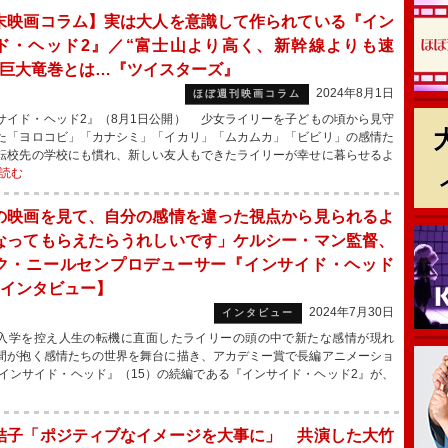
末映画コラム】実は大人を意識して作られている『イン
ド・ヘッド2』／“富士山より高く、新幹線よりも速
超巨大竜巻とは…『ツイスターズ』
2024年8月1日
ほぼ週刊映画コラム
サイド・ヘッド2』（8月1日公開） 少女ライリーを子どもの頃から見守
た「ヨロコビ」「カナシミ」「イカリ」「ムカムカ」「ビビリ」の感情た
転校先の学校にも慣れ、新しい友人もできたライリーが幸せに暮らせるよ
読む
の映画を見て、自分の感情を違った視点から見られるよ
なってもらえたらうれしいです」ケルシー・マン監督、
ク・ニールセンプロデューサー『インサイド・ヘッド
【インタビュー】
2024年7月30日
インタビュー
学を控え人生の転機に直面したライリーの頭の中で新たな感情が現れ
間が抱く感情たちの世界を舞台に描き、アカデミー賞で長編アニメーショ
インサイド・ヘッド』（15）の続編である『インサイド・ヘッド2』が、
結子「ポジティブなイメージを大事に」 共演した大竹