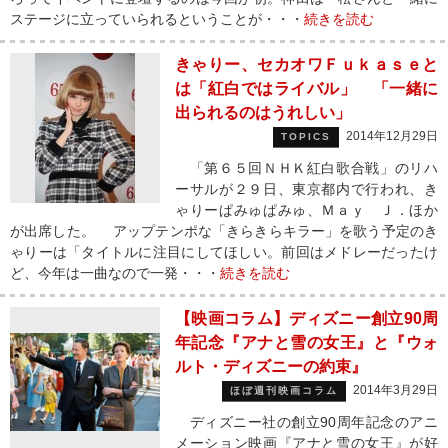
ステージに立っていられるということが・・・
続きを読む
きゃりー、セカオワＦｕｋａｓｅと
は「紅白ではライバル」 「一緒に
出られるのはうれしい」
2014年12月29日
TOPICS
「第６５回ＮＨＫ紅白歌合戦」のリハ
ーサルが２９日、東京都内で行われ、き
ゃりーぱみゅぱみゅ、Ｍａｙ Ｊ．ほか
が出席した。 アップテンポな「きらきらキラー」を歌う予定のき
ゃりーは「タイトルに注目にしてほしい。前回はメドレーだったけ
ど、今年は一曲なので一発・・・
続きを読む
【映画コラム】ディズニー創立90周
年記念『アナと雪の女王』と『ウォ
ルト・ディズニーの約束』
2014年3月29日
ほぼ週刊映画コラム
ディズニー社の創立90周年記念のアニ
メーション映画『アナと雪の女王』が好