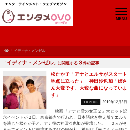
MENU
イディナ・メンゼル
イディナ・メンゼル
３
「
」に関連する
件の記事
松たか子「アナとエルサがスタート
地点に立った」 神田沙也加「姉さ
ん大変です。大変な曲になっていま
す」
2019年12月3日
TOPICS
映画『アナと雪の女王２』大ヒット記
念イベントが２日、東京都内で行われ、日本語吹き替え版でエルサ
を演じた松たか子と、アナ役の神田沙也加が登壇した。 ２人がそ
ろってイベントに登壇するのは今回が初。神田は「松さんと一緒に