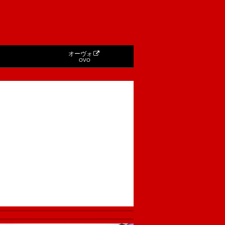
オーヴォ
OVO