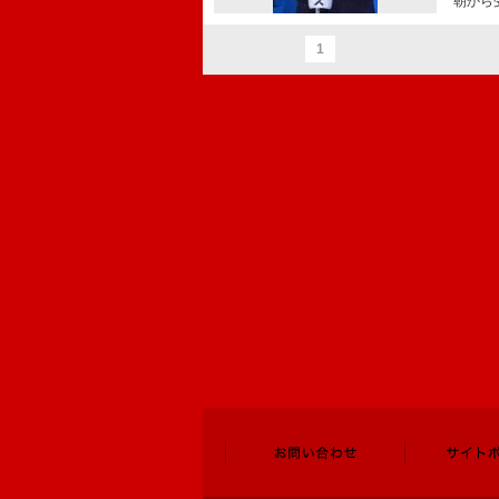
朝から
1