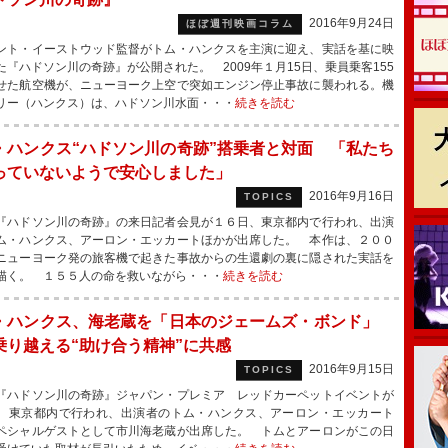
2016年9月24日
ほぼ週刊映画コラム
ト・イーストウッド監督がトム・ハンクスを主演に迎え、実話を基に映
た『ハドソン川の奇跡』が公開された。 2009年１月15日、乗員乗客155
せた航空機が、ニューヨーク上空で突如エンジン停止事故に襲われる。機
リー（ハンクス）は、ハドソン川水面・・・
続きを読む
・ハンクス“ハドソン川の奇跡”搭乗者と対面 「私たち
っていないようで安心しました」
2016年9月16日
TOPICS
ハドソン川の奇跡』の来日記者会見が１６日、東京都内で行われ、出演
ム・ハンクス、アーロン・エッカートほかが出席した。 本作は、２００
ニューヨーク発の旅客機で起きた事故からの生還劇の裏に隠された実話を
描く。 １５５人の命を救いながら・・・
続きを読む
・ハンクス、海老蔵を「日本のジェームズ・ボンド」
乗り越える“助け合う精神”に共感
2016年9月15日
TOPICS
ハドソン川の奇跡』ジャパン・プレミア レッドカーペットイベントが
、東京都内で行われ、出演者のトム・ハンクス、アーロン・エッカート
ペシャルゲストとして市川海老蔵が出席した。 トムとアーロンがこの日