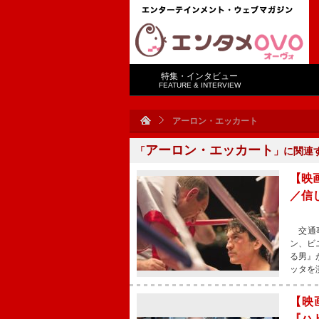
特集・インタビュー
FEATURE & INTERVIEW
アーロン・エッカート
アーロン・エッカート
「
」に関連
【映
／信
交通事
ン、ビ
る男』
ッタを
【映
『ハ