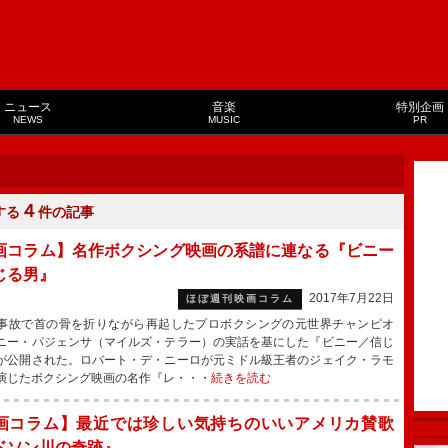
ニュース
音楽
特別企画
NEWS
MUSIC
PR
４
する
件の記事
画コラム】名作ボクシング映画の系譜に連なる『ビニー
じる男』
2017年7月22日
ほぼ週刊映画コラム
故で首の骨を折りながら再起したプロボクシングの元世界チャンピオ
ニー・パジェンサ（マイルズ・テラー）の実話を基にした『ビニー／信じ
が公開された。ロバート・デ・ニーロが元ミドル級王者のジェイク・ラモ
演じたボクシング映画の名作『レ・・・
続きを読む
画コラム】最近では珍しい気持ちのいいアメリカ賛歌
ドソン川の奇跡』