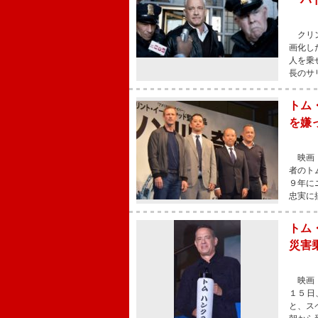
クリン
画化し
人を乗
長のサ
トム
を嫌
映画『
者のト
９年に
忠実に
トム
災害
映画『
１５日
と、ス