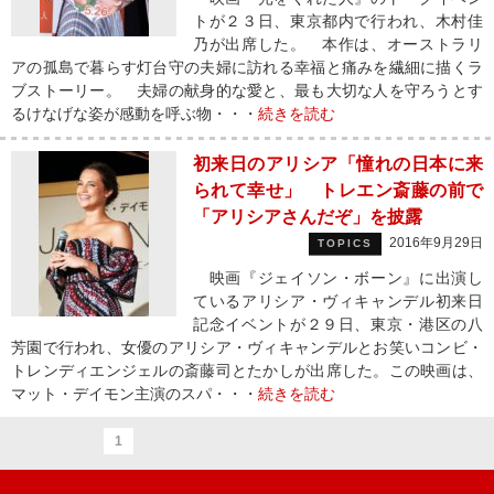
トが２３日、東京都内で行われ、木村佳
乃が出席した。 本作は、オーストラリ
アの孤島で暮らす灯台守の夫婦に訪れる幸福と痛みを繊細に描くラ
ブストーリー。 夫婦の献身的な愛と、最も大切な人を守ろうとす
るけなげな姿が感動を呼ぶ物・・・
続きを読む
初来日のアリシア「憧れの日本に来
られて幸せ」 トレエン斎藤の前で
「アリシアさんだぞ」を披露
2016年9月29日
TOPICS
映画『ジェイソン・ボーン』に出演し
ているアリシア・ヴィキャンデル初来日
記念イベントが２９日、東京・港区の八
芳園で行われ、女優のアリシア・ヴィキャンデルとお笑いコンビ・
トレンディエンジェルの斎藤司とたかしが出席した。この映画は、
マット・デイモン主演のスパ・・・
続きを読む
1