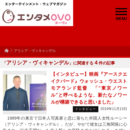
MENU
アリシア・ヴィキャンデル
アリシア・ヴィキャンデル
４
「
」に関連する
件の記事
【インタビュー】映画『アースクエ
イクバード』ウォッシュ・ウエスト
モアランド監督 「“東京ノワー
ル”と呼べるような、新たなノワー
ルが構築できると思いました」
2019年11月13日
インタビュー
1989年の東京で日本人写真家と恋に落ちた外国人女性ルーシー
（アリシア・ヴィキャンデル）。だが、やがて彼女は三角関係に心