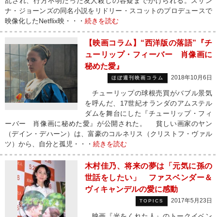
乱され、行方不明だった友人殺しの容疑までかけられる。スザン
ナ・ジョーンズの同名小説をリドリー・スコットのプロデュースで
映像化したNetflix映・・・
続きを読む
【映画コラム】“西洋版の落語”『チ
ューリップ・フィーバー 肖像画に
秘めた愛』
2018年10月6日
ほぼ週刊映画コラム
チューリップの球根売買がバブル景気
を呼んだ、17世紀オランダのアムステル
ダムを舞台にした『チューリップ・フィ
ーバー 肖像画に秘めた愛』が公開された。 貧しい画家のヤン
（デイン・デハーン）は、富豪のコルネリス（クリストフ・ヴァル
ツ）から、自分と孤児・・・
続きを読む
木村佳乃、将来の夢は「元気に孫の
世話をしたい」 ファスベンダー＆
ヴィキャンデルの愛に感動
2017年5月23日
TOPICS
映画『光をくれた人』のトークイベン