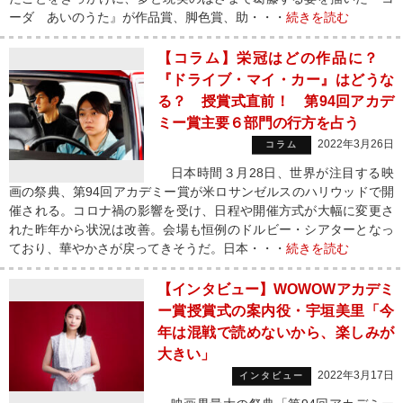
ーダ あいのうた』が作品賞、脚色賞、助・・・
続きを読む
【コラム】栄冠はどの作品に？
『ドライブ・マイ・カー』はどうな
る？ 授賞式直前！ 第94回アカデ
ミー賞主要６部門の行方を占う
2022年3月26日
コラム
日本時間３月28日、世界が注目する映
画の祭典、第94回アカデミー賞が米ロサンゼルスのハリウッドで開
催される。コロナ禍の影響を受け、日程や開催方式が大幅に変更さ
れた昨年から状況は改善。会場も恒例のドルビー・シアターとなっ
ており、華やかさが戻ってきそうだ。日本・・・
続きを読む
【インタビュー】WOWOWアカデミ
ー賞授賞式の案内役・宇垣美里「今
年は混戦で読めないから、楽しみが
大きい」
2022年3月17日
インタビュー