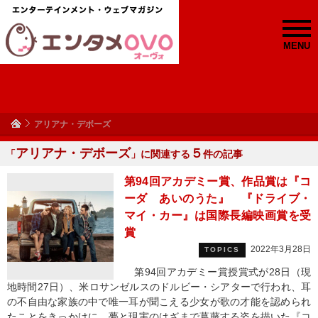
MENU
アリアナ・デボーズ
アリアナ・デボーズ
５
「
」に関連する
件の記事
第94回アカデミー賞、作品賞は『コ
ーダ あいのうた』 『ドライブ・
マイ・カー』は国際長編映画賞を受
賞
2022年3月28日
TOPICS
第94回アカデミー賞授賞式が28日（現
地時間27日）、米ロサンゼルスのドルビー・シアターで行われ、耳
の不自由な家族の中で唯一耳が聞こえる少女が歌の才能を認められ
たことをきっかけに、夢と現実のはざまで葛藤する姿を描いた『コ