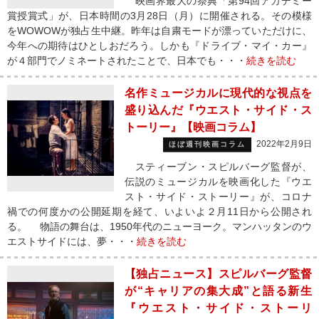
映画界最大の祭典「第94回アカデミー
賞授賞式」が、日本時間の3月28日（月）に開催される。その模様
をWOWOWが独占生中継。昨年は自粛モードが漂っていただけに、
今年への期待はひとしおだろう。しかも『ドライブ・マイ・カー』
が４部門でノミネートされたことで、日本でも・・・
続きを読む
名作ミュージカルに現代的な視点を
盛り込んだ『ウエスト・サイド・ス
トーリー』【映画コラム】
2022年2月9日
ほぼ週刊映画コラム
スティーブン・スピルバーグ監督が、
伝説のミュージカルを映画化した『ウエ
スト・サイド・ストーリー』が、コロナ
禍での何度かの公開延期を経て、いよいよ２月11日から公開され
る。 物語の舞台は、1950年代のニューヨーク。マンハッタンのウ
エストサイドには、夢・・・
続きを読む
【独占ニュース】スピルバーグ監督
が“キャリアの集大成”と語る新生
『ウエスト・サイド・ストーリ