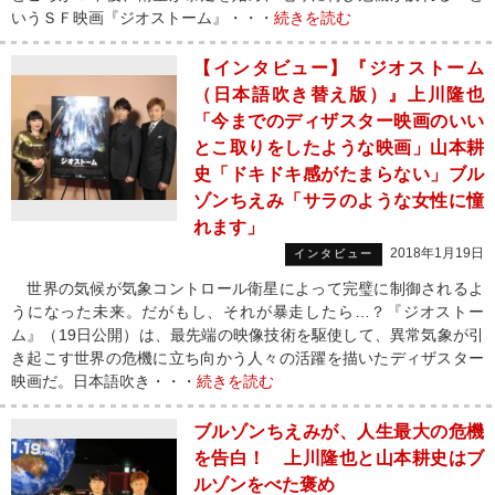
いうＳＦ映画『ジオストーム』・・・
続きを読む
【インタビュー】『ジオストーム
（日本語吹き替え版）』上川隆也
「今までのディザスター映画のいい
とこ取りをしたような映画」山本耕
史「ドキドキ感がたまらない」ブル
ゾンちえみ「サラのような女性に憧
れます」
2018年1月19日
インタビュー
世界の気候が気象コントロール衛星によって完璧に制御されるよ
うになった未来。だがもし、それが暴走したら…？『ジオストー
ム』（19日公開）は、最先端の映像技術を駆使して、異常気象が引
き起こす世界の危機に立ち向かう人々の活躍を描いたディザスター
映画だ。日本語吹き・・・
続きを読む
ブルゾンちえみが、人生最大の危機
を告白！ 上川隆也と山本耕史はブ
ルゾンをべた褒め