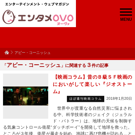
MENU
アビー・コーニッシュ
アビー・コーニッシュ
３
「
」に関連する
件の記事
【映画コラム】昔のＢ級ＳＦ映画の
においがして楽しい『ジオストー
ム』
2018年1月20日
ほぼ週刊映画コラム
世界中が度重なる自然災害に悩まされ
る中、科学技術者のジェイク（ジェラル
ド・バトラー）は、地球の天候を制御す
る気象コントロール衛星“ダッチボーイ”を開発して地球を救った。
ところが３年後、衛星が暴走を始め、地球に再び危機が訪れる…と