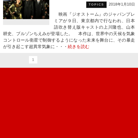
2018年1月10日
TOPICS
映画『ジオストーム』のジャパンプレ
ミアが９日、東京都内で行なわれ、日本
語吹き替え版キャストの上川隆也、山本
耕史、ブルゾンちえみが登場した。 本作は、世界中の天候を気象
コントロール衛星で制御するようになった未来を舞台に、その暴走
が引き起こす超異常気象に・・・
続きを読む
1