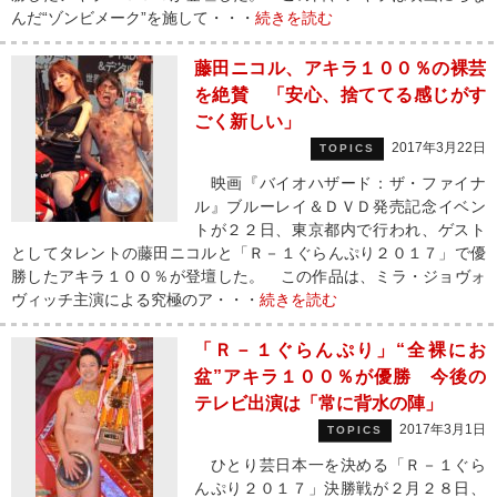
んだ“ゾンビメーク”を施して・・・
続きを読む
藤田ニコル、アキラ１００％の裸芸
を絶賛 「安心、捨ててる感じがす
ごく新しい」
2017年3月22日
TOPICS
映画『バイオハザード：ザ・ファイナ
ル』ブルーレイ＆ＤＶＤ発売記念イベン
トが２２日、東京都内で行われ、ゲスト
としてタレントの藤田ニコルと「Ｒ－１ぐらんぷり２０１７」で優
勝したアキラ１００％が登壇した。 この作品は、ミラ・ジョヴォ
ヴィッチ主演による究極のア・・・
続きを読む
「Ｒ－１ぐらんぷり」“全裸にお
盆”アキラ１００％が優勝 今後の
テレビ出演は「常に背水の陣」
2017年3月1日
TOPICS
ひとり芸日本一を決める「Ｒ－１ぐら
んぷり２０１７」決勝戦が２月２８日、