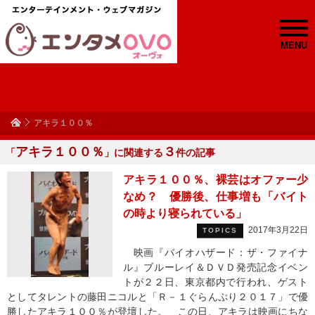
MENU
アキラ１００％
アキラ１００％
３
「
」に関連する
件の記事
アキラ１００％、裸芸はオファー少
なめ？ 優勝後、仕事増も「バイト
の時より寝られている」
2017年3月22日
TOPICS
映画『バイオハザード：ザ・ファイナ
ル』ブルーレイ＆ＤＶＤ発売記念イベン
トが２２日、東京都内で行われ、ゲスト
としてタレントの藤田ニコルと「Ｒ－１ぐらんぷり２０１７」で優
勝したアキラ１００％が登壇した。 この日、アキラは映画にちな