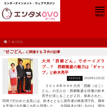
MENU
せごどん
せごどん
３
「
」に関連する
件の記事
大河「西郷どん」でボーイズラ
ブ…？ 西郷隆盛の魅力は「ギャッ
プ」と鈴木亮平
2016年11月2日
TOPICS
２０１８年ＮＨＫ大河「西郷（せご）
どん」の主人公・西郷隆盛を俳優の鈴木
亮平が演じることが２日、発表された。
同局で行われた会見には、鈴木とともに原作者の林真理子氏、脚本
を手掛ける中園ミホ氏も登壇した。 今回鈴木が演じるのは、明治