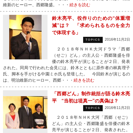
維新のヒーロー、西郷隆盛。・・・
続きを読む
鈴木亮平、役作りのための“体重増
減”は？ 「求められるものを全力
で体現する」
2016年11月2日
TOPICS
２０１８年ＮＨＫ大河ドラマ「西郷
（せご）どん」の主人公・西郷隆盛を俳
優の鈴木亮平が演じることが２日、発表
された。同局で行われた会見には、鈴木とともに原作者の林真理子
氏、脚本を手がける中園ミホ氏も登壇した。 今回鈴木が演じるの
は、明治維新のヒーロー、西郷・・・
続きを読む
「西郷どん」制作統括が語る鈴木亮
平 “当初は堤真一”の真偽は？
2016年11月2日
TOPICS
２０１８年ＮＨＫ大河「西郷（せご）
どん」の主人公・西郷隆盛を俳優の鈴木
亮平が演じることが２日、発表された。