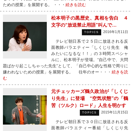
ための授業」を展開する。 ・・・
続きを読む
松本明子の黒歴史、真相を告白 ４
文字の“放送禁止用語”叫んで…
2016年1月11日
TOPICS
テレビ朝日系で２５日に放送される反
面教師バラエティー「しくじり先生 俺
みたいになるな！！」の３時間スペシャ
ルに、松本明子が登場。“自己中で、大問
題ばかり起こしちゃった先生”として、「自己中心的な性格で周りに
嫌われないための授業」を展開する。 往年のオー・・・
続きを読
む
元チェッカーズ鶴久政治が「しくじ
り先生」に登場 “空気状態”の「鶴
苦（ツルク）ロード」人生を明かす
2015年11月15日
TOPICS
テレビ朝日系で３０日に放送される反
面教師バラエティー番組「しくじり先