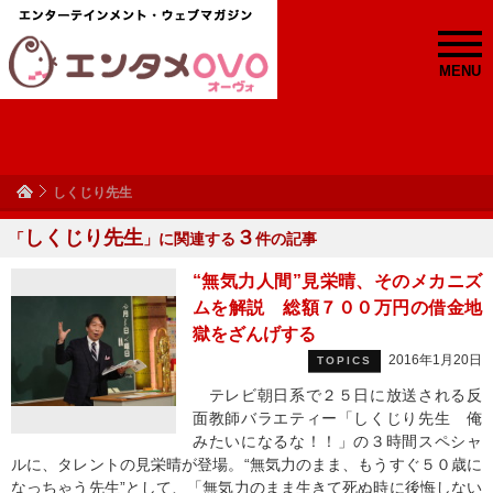
MENU
しくじり先生
しくじり先生
３
「
」に関連する
件の記事
“無気力人間”見栄晴、そのメカニズ
ムを解説 総額７００万円の借金地
獄をざんげする
2016年1月20日
TOPICS
テレビ朝日系で２５日に放送される反
面教師バラエティー「しくじり先生 俺
みたいになるな！！」の３時間スペシャ
ルに、タレントの見栄晴が登場。“無気力のまま、もうすぐ５０歳に
なっちゃう先生”として、「無気力のまま生きて死ぬ時に後悔しない