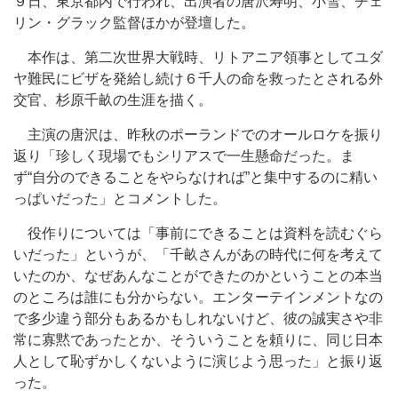
９日、東京都内で行われ、出演者の唐沢寿明、小雪、チェ
リン・グラック監督ほかが登壇した。
本作は、第二次世界大戦時、リトアニア領事としてユダ
ヤ難民にビザを発給し続け６千人の命を救ったとされる外
交官、杉原千畝の生涯を描く。
主演の唐沢は、昨秋のポーランドでのオールロケを振り
返り「珍しく現場でもシリアスで一生懸命だった。ま
ず“自分のできることをやらなければ”と集中するのに精い
っぱいだった」とコメントした。
役作りについては「事前にできることは資料を読むぐら
いだった」というが、「千畝さんがあの時代に何を考えて
いたのか、なぜあんなことができたのかということの本当
のところは誰にも分からない。エンターテインメントなの
で多少違う部分もあるかもしれないけど、彼の誠実さや非
常に寡黙であったとか、そういうことを頼りに、同じ日本
人として恥ずかしくないように演じよう思った」と振り返
った。