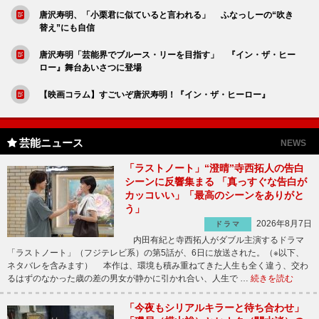
唐沢寿明、「小栗君に似ていると言われる」 ふなっしーの“吹き
替え”にも自信
唐沢寿明「芸能界でブルース・リーを目指す」 『イン・ザ・ヒー
ロー』舞台あいさつに登場
【映画コラム】すごいぞ唐沢寿明！『イン・ザ・ヒーロー』
芸能ニュース
NEWS
「ラストノート」“澄晴”寺西拓人の告白
シーンに反響集まる 「真っすぐな告白が
カッコいい」「最高のシーンをありがと
う」
2026年8月7日
ドラマ
内田有紀と寺西拓人がダブル主演するドラマ
「ラストノート」（フジテレビ系）の第5話が、6日に放送された。（※以下、
ネタバレを含みます） 本作は、環境も積み重ねてきた人生も全く違う、交わ
るはずのなかった歳の差の男女が静かに引かれ合い、人生で …
続きを読む
「今夜もシリアルキラーと待ち合わせ」