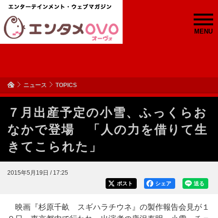
MENU
ニュース
TOPICS
７月出産予定の小雪、ふっくらお
なかで登場 「人の力を借りて生
きてこられた」
2015年5月19日 / 17:25
ポスト
シェア
送る
映画『杉原千畝 スギハラチウネ』の製作報告会見が１