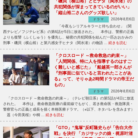
「磯貝（横山裕）とヒナタ（関水渚）の
共犯関係が深まってきているのがいい」
「縦山裕二さんのグッズ欲しい」
2026年8月6日
ドラマ
「今夜もシリアルキラーと待ち合わせ」（関
西テレビ／フジテレビ系）の第6話が5日に放送された。 本作は、警察の正義
よりも復讐（ふくしゅう）を優先し、秘密の共犯関係を結んだ一匹おおかみの
刑事・磯貝（横山裕）と第六感女子ヒナタ（関水渚）の物語 …
続きを読む
「クロスロード ～救命救急の約束～」
「人間関係、特に人を指導するのはすご
く難しいと感じた」「船越英一郎さんが
『刑事面に似ていると言われたことがあ
る』って、そりゃあ2時間ドラマの帝王だ
もの」
2026年8月6日
ドラマ
「クロスロード ～救命救急の約束～」（テレビ朝日系）の第5話が4日に放送
された。 本作は、救命救急医療の最前線でもがく、若き救命医・救急隊員・
警察官らの正義と成長を描く本格医療ドラマ。（※以下、ネタバレを含みます）
遥（今田美桜）や桐 …
続きを読む
「GTO」“鬼塚”反町隆史らが「告白大作
戦」を決行 「カジサックの娘・梶原叶渚