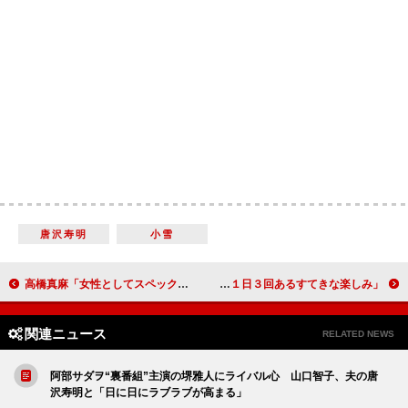
唐沢寿明
小雪
高橋真麻「女性としてスペックがどんどん下がっていく」 「両親がスタンダードになっている私は不幸」
杏「夫は何でもおいしく食べてくれる」 「食事は１日３回あるすてきな楽しみ」
関連ニュース
RELATED NEWS
阿部サダヲ“裏番組”主演の堺雅人にライバル心 山口智子、夫の唐
沢寿明と「日に日にラブラブが高まる」