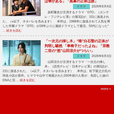
は華がある」「黒幕の正体は誰」
2026年8月4日
ドラマ
反町隆史が主演するドラマ「GTO」（カンテ
レ・フジテレビ系）の第3話が、3日に放送され
た。（※以下、ネタバレを含みます） 本作は、1998年に放送されて人気を博
した学園ドラマ「GTO」が28年ぶりに連続ドラマとして復活。50代になった“
…
続きを読む
「一次元の挿し木」“唯”白石聖の正体が
判明し騒然 「車椅子だったよね」「宗教
二世の“悠”山田涼介がつらい」
2026年8月3日
ドラマ
山田涼介が主演するドラマ「一次元の挿し
木」（読売テレビ・日本テレビ系）の第5話が、
2日に放送された。（※以下、ネタバレを含みます） 本作は、松下龍之介氏の
同名小説が原作。ヒマラヤ山中で発掘された200年前の人骨が、失踪した妹の
DNAと完 …
続きを読む
more »