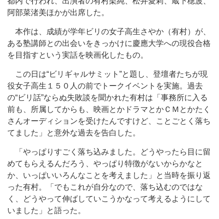
都内で行われ、出演者の有村架純、松井愛莉、蔵下穂波、
阿部菜渚美ほかが出席した。
本作は、成績が学年ビリの女子高生さやか（有村）が、
ある塾講師との出会いをきっかけに慶應大学への現役合格
を目指すという実話を映画化したもの。
この日は“ビリギャルサミット”と題し、登壇者たちが現
役女子高生１５０人の前でトークイベントを実施。過去
の“ビリ話”ならぬ失敗談を聞かれた有村は「事務所に入る
前も、所属してからも、映画とかドラマとかＣＭとかたく
さんオーディションを受けたんですけど、ことごとく落ち
てました」と意外な過去を告白した。
「やっぱりすごく落ち込みました。どうやったら目に留
めてもらえるんだろう、やっぱり特徴がないからかなと
か、いっぱいいろんなことを考えました」と当時を振り返
った有村。「でもこれが自分なので、落ち込むのではな
く、どうやって伸ばしていこうかなって考えるようにして
いました」と語った。