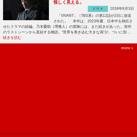
怪しく見える」
2026年8月3日
ドラマ
「VIVANT」（TBS系）の第12話が2日に放送
された。 本作は、2023年夏、日本中を熱狂さ
せたドラマの続編。乃木憂助（堺雅人）の冒険には、まだ続きがあった。前作
のラストシーンから直結する物語。“世界を巻き込む大きな渦”が、ついに別 …
続きを読む
more »