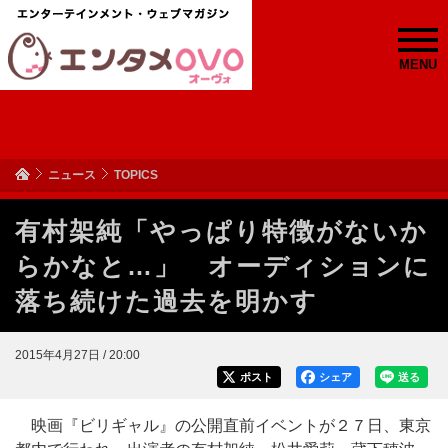
MENU
ニュース
TOPICS
有村架純「やっぱり特徴がないか
らかなと…」 オーディションに
落ち続けた過去を明かす
2015年4月27日 / 20:00
ポスト
シェア
送る
映画『ビリギャル』の公開直前イベントが２７日、東京