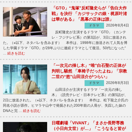
「GTO」“鬼塚”反町隆史らが「告白大作
戦」を決行 「カジサックの娘・梶原叶渚
は華がある」「黒幕の正体は誰」
2026年8月4日
ドラマ
反町隆史が主演するドラマ「GTO」（カンテ
レ・フジテレビ系）の第3話が、3日に放送され
た。（※以下、ネタバレを含みます） 本作は、1998年に放送されて人気を博
した学園ドラマ「GTO」が28年ぶりに連続ドラマとして復活。50代になった“
…
続きを読む
「一次元の挿し木」“唯”白石聖の正体が
判明し騒然 「車椅子だったよね」「宗教
二世の“悠”山田涼介がつらい」
2026年8月3日
ドラマ
山田涼介が主演するドラマ「一次元の挿し
木」（読売テレビ・日本テレビ系）の第5話が、
2日に放送された。（※以下、ネタバレを含みます） 本作は、松下龍之介氏の
同名小説が原作。ヒマラヤ山中で発掘された200年前の人骨が、失踪した妹の
DNAと完 …
続きを読む
日曜劇場「VIVANT」「まさか長野専務
（小日向文世）が…」「こうなると皆が