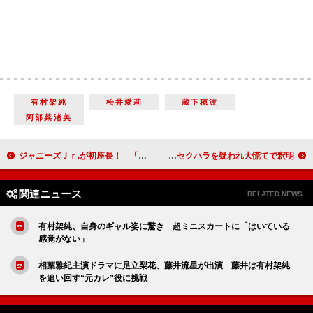
有村架純
松井愛莉
蔵下穂波
阿部菜渚美
ジャニーズＪｒ.が初座長！ 「ジャニーズ銀座」でファンを魅了
大泉洋「僕の手をなぎなたに」 セクハラを疑われ大慌てで釈明
関連ニュース
RELATED NEWS
有村架純、自身のギャル姿に驚き 超ミニスカートに「はいている
感覚がない」
相葉雅紀主演ドラマに足立梨花、藤井流星が出演 藤井は有村架純
を追い回す“元カレ”役に挑戦