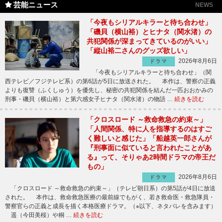
芸能ニュース
NEWS
「今夜もシリアルキラーと待ち合わせ」
「磯貝（横山裕）とヒナタ（関水渚）の
共犯関係が深まってきているのがいい」
「縦山裕二さんのグッズ欲しい」
2026年8月6日
ドラマ
「今夜もシリアルキラーと待ち合わせ」（関
西テレビ／フジテレビ系）の第6話が5日に放送された。 本作は、警察の正義
よりも復讐（ふくしゅう）を優先し、秘密の共犯関係を結んだ一匹おおかみの
刑事・磯貝（横山裕）と第六感女子ヒナタ（関水渚）の物語 …
続きを読む
「クロスロード ～救命救急の約束～」
「人間関係、特に人を指導するのはすご
く難しいと感じた」「船越英一郎さんが
『刑事面に似ていると言われたことがあ
る』って、そりゃあ2時間ドラマの帝王だ
もの」
2026年8月6日
ドラマ
「クロスロード ～救命救急の約束～」（テレビ朝日系）の第5話が4日に放送
された。 本作は、救命救急医療の最前線でもがく、若き救命医・救急隊員・
警察官らの正義と成長を描く本格医療ドラマ。（※以下、ネタバレを含みます）
遥（今田美桜）や桐 …
続きを読む