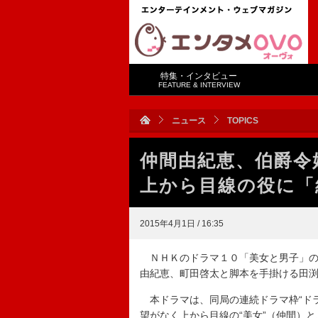
特集・インタビュー
FEATURE & INTERVIEW
ニュース
TOPICS
仲間由紀恵、伯爵
上から目線の役に「
2015年4月1日 / 16:35
ＮＨＫのドラマ１０「美女と男子」の
由紀恵、町田啓太と脚本を手掛ける田
本ドラマは、同局の連続ドラマ枠“ドラ
望がなく上から目線の“美女”（仲間）