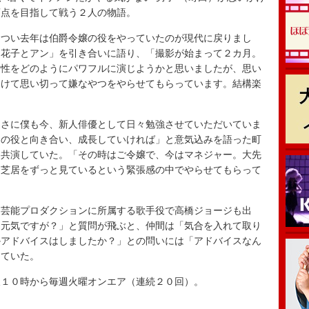
頂点を目指して戦う２人の物語。
つい去年は伯爵令嬢の役をやっていたのが現代に戻りまし
「花子とアン」を引き合いに語り、「撮影が始まって２カ月。
女性をどのようにパワフルに演じようかと思いましたが、思い
受けて思い切って嫌なやつをやらせてもらっています。結構楽
さに僕も今、新人俳優として日々勉強させていただいていま
この役と向き合い、成長していければ」と意気込みを語った町
に共演していた。「その時はご令嬢で、今はマネジャー。大先
お芝居をずっと見ているという緊張感の中でやらせてもらって
芸能プロダクションに所属する歌手役で高橋ジョージも出
は元気ですが？」と質問が飛ぶと、仲間は「気合を入れて取り
かアドバイスはしましたか？」との問いには「アドバイスなん
していた。
１０時から毎週火曜オンエア（連続２０回）。