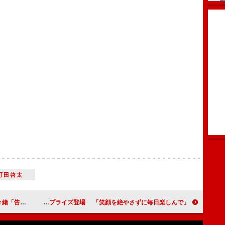
町田啓太
ＯＫ貰った」
紗栄子、入社式にサプライズ登場 「笑顔を絶やさずに毎日楽しんで」