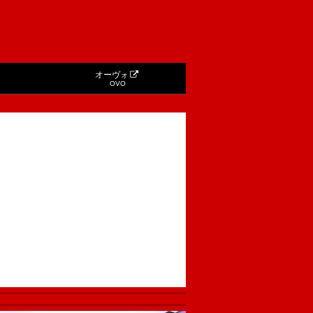
オーヴォ
OVO