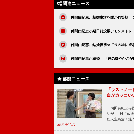
関連ニュース
仲間由紀恵、新婚生活を聞かれ笑顔 
仲間由紀恵が期日前投票デモンストレ
仲間由紀恵、結婚後初めて公の場に登
仲間由紀恵が結婚 「彼の穏やかさ
芸能ニュース
「ラストノー
白がカッコい
内田有紀と寺西
話が、6日に放
た人生も全く違
続きを読む