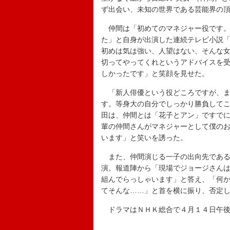
ず出会い、未知の世界である芸能界の
仲間は「初めてのマネジャー役です。
た」と自身が出演した連続テレビ小説
初めは気は強い、人望はない、そんな
切ってやってくれというアドバイスを
しかったです」と笑顔を見せた。
「新人俳優という役どころですが、ま
す。等身大の自分でしっかり勝負して
田は、仲間とは「花子とアン」ですで
輩の仲間さんがマネジャーとして僕の
います」と笑いを誘った。
また、仲間演じる一子の出向先である
演。報道陣から「現場でジョージさん
組んでらっしゃいます」と答え、「何
てそんな……」と首を横に振り、否定
ドラマはＮＨＫ総合で４月１４日午後