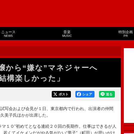
ニュース
音楽
特別企画
NEWS
MUSIC
PR
令嬢から“嫌な”マネジャーへ
結構楽しかった」
ポスト
シェア
送る
試写会および会見が１日、東京都内で行われ、出演者の仲間
渕久美子氏ほかが出席した。
マ１０”初めてとなる連続２０回の長期作。仕事はできるが人
と、若くてイケメンだがやる気がない“男子”（町田）が思いがけ