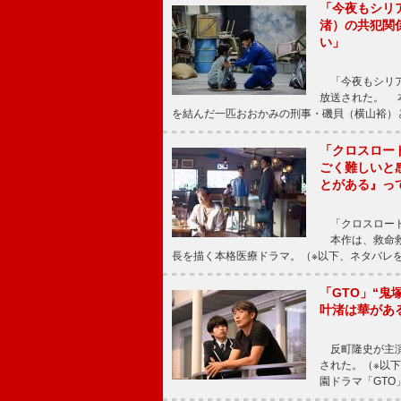
「今夜もシリ
渚）の共犯関
い」
「今夜もシリア
放送された。 
を結んだ一匹おおかみの刑事・磯貝（横山裕）
「クロスロー
ごく難しいと
とがある』っ
「クロスロード
本作は、救命救
長を描く本格医療ドラマ。（※以下、ネタバレ
「GTO」“
叶渚は華があ
反町隆史が主演
された。（※以
園ドラマ「GTO