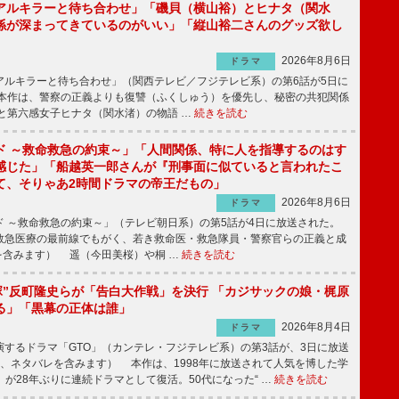
アルキラーと待ち合わせ」「磯貝（横山裕）とヒナタ（関水
係が深まってきているのがいい」「縦山裕二さんのグッズ欲し
2026年8月6日
ドラマ
ルキラーと待ち合わせ」（関西テレビ／フジテレビ系）の第6話が5日に
本作は、警察の正義よりも復讐（ふくしゅう）を優先し、秘密の共犯関係
と第六感女子ヒナタ（関水渚）の物語 …
続きを読む
ド ～救命救急の約束～」「人間関係、特に人を指導するのはす
感じた」「船越英一郎さんが『刑事面に似ていると言われたこ
て、そりゃあ2時間ドラマの帝王だもの」
2026年8月6日
ドラマ
 ～救命救急の約束～」（テレビ朝日系）の第5話が4日に放送された。
急医療の最前線でもがく、若き救命医・救急隊員・警察官らの正義と成
を含みます） 遥（今田美桜）や桐 …
続きを読む
鬼塚”反町隆史らが「告白大作戦」を決行 「カジサックの娘・梶原
る」「黒幕の正体は誰」
2026年8月4日
ドラマ
するドラマ「GTO」（カンテレ・フジテレビ系）の第3話が、3日に放送
下、ネタバレを含みます） 本作は、1998年に放送されて人気を博した学
」が28年ぶりに連続ドラマとして復活。50代になった“ …
続きを読む