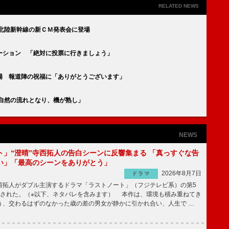
RELATED NEWS
北陸新幹線の新ＣＭ発表会に登場
ーション 「絶対に投票に行きましょう」
場 報道陣の祝福に「ありがとうございます」
が自然の流れとなり、機が熟し」
NEWS
ト」“澄晴”寺西拓人の告白シーンに反響集まる 「真っすぐな告
い」「最高のシーンをありがとう」
2026年8月7日
ドラマ
拓人がダブル主演するドラマ「ラストノート」（フジテレビ系）の第5
送された。（※以下、ネタバレを含みます） 本作は、環境も積み重ねてき
う、交わるはずのなかった歳の差の男女が静かに引かれ合い、人生で …