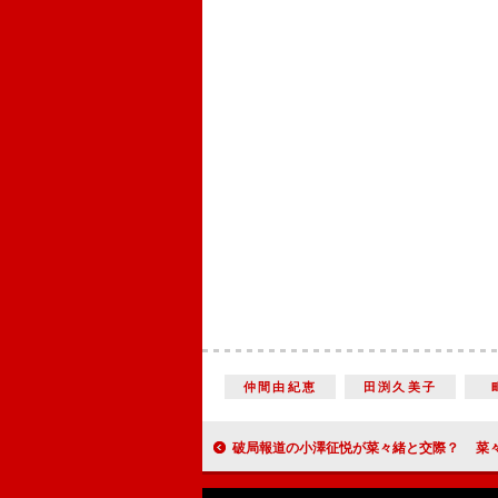
仲間由紀恵
田渕久美子
破局報道の小澤征悦が菜々緒と交際？ 菜々緒「告白して昨日やっと