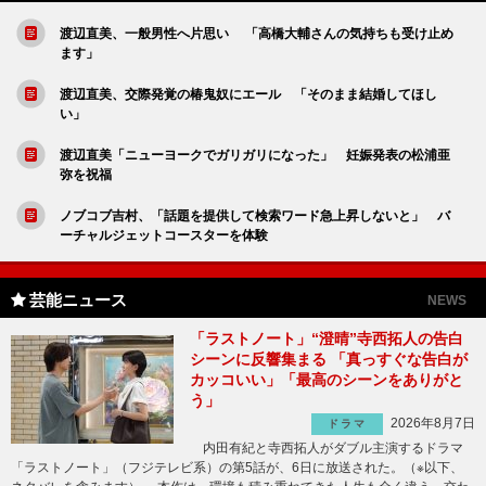
渡辺直美、一般男性へ片思い 「高橋大輔さんの気持ちも受け止め
ます」
渡辺直美、交際発覚の椿鬼奴にエール 「そのまま結婚してほし
い」
渡辺直美「ニューヨークでガリガリになった」 妊娠発表の松浦亜
弥を祝福
ノブコブ吉村、「話題を提供して検索ワード急上昇しないと」 バ
ーチャルジェットコースターを体験
芸能ニュース
NEWS
「ラストノート」“澄晴”寺西拓人の告白
シーンに反響集まる 「真っすぐな告白が
カッコいい」「最高のシーンをありがと
う」
2026年8月7日
ドラマ
内田有紀と寺西拓人がダブル主演するドラマ
「ラストノート」（フジテレビ系）の第5話が、6日に放送された。（※以下、