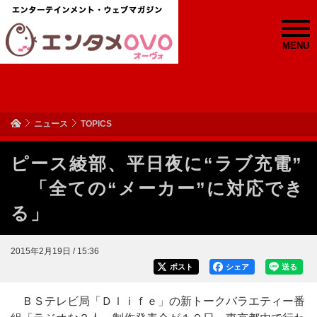
MENU
ニュース
TOPICS
ピース綾部、平日夜に“ラブ充電”
「全ての“メーカー”に対応でき
る」
2015年2月19日 / 15:36
ポスト
シェア
送る
ＢＳテレビ局「Ｄｌｉｆｅ」の新トークバラエティー番