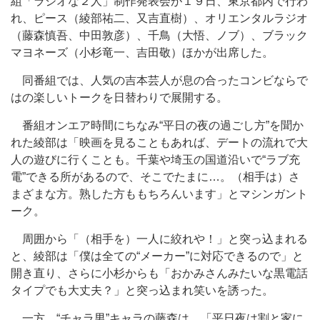
組「ラジオな２人」制作発表会が１９日、東京都内で行わ
れ、ピース（綾部祐二、又吉直樹）、オリエンタルラジオ
（藤森慎吾、中田敦彦）、千鳥（大悟、ノブ）、ブラック
マヨネーズ（小杉竜一、吉田敬）ほかが出席した。
同番組では、人気の吉本芸人が息の合ったコンビならで
はの楽しいトークを日替わりで展開する。
番組オンエア時間にちなみ“平日の夜の過ごし方”を聞か
れた綾部は「映画を見ることもあれば、デートの流れで大
人の遊びに行くことも。千葉や埼玉の国道沿いで“ラブ充
電”できる所があるので、そこでたまに…。（相手は）さ
まざまな方。熟した方ももちろんいます」とマシンガント
ーク。
周囲から「（相手を）一人に絞れや！」と突っ込まれる
と、綾部は「僕は全ての“メーカー”に対応できるので」と
開き直り、さらに小杉からも「おかみさんみたいな黒電話
タイプでも大丈夫？」と突っ込まれ笑いを誘った。
一方、“チャラ男”キャラの藤森は、「平日夜は割と家に