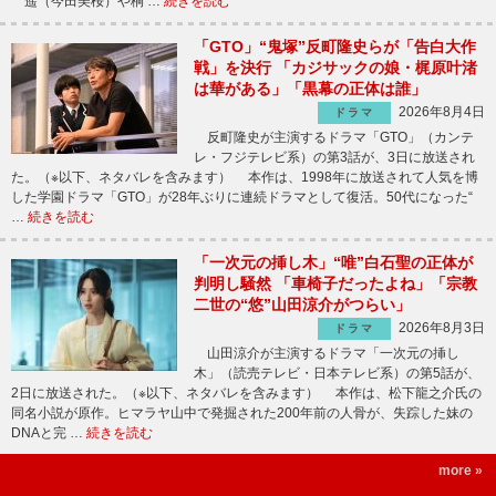
遥（今田美桜）や桐 …
続きを読む
「GTO」“鬼塚”反町隆史らが「告白大作
戦」を決行 「カジサックの娘・梶原叶渚
は華がある」「黒幕の正体は誰」
2026年8月4日
ドラマ
反町隆史が主演するドラマ「GTO」（カンテ
レ・フジテレビ系）の第3話が、3日に放送され
た。（※以下、ネタバレを含みます） 本作は、1998年に放送されて人気を博
した学園ドラマ「GTO」が28年ぶりに連続ドラマとして復活。50代になった“
…
続きを読む
「一次元の挿し木」“唯”白石聖の正体が
判明し騒然 「車椅子だったよね」「宗教
二世の“悠”山田涼介がつらい」
2026年8月3日
ドラマ
山田涼介が主演するドラマ「一次元の挿し
木」（読売テレビ・日本テレビ系）の第5話が、
2日に放送された。（※以下、ネタバレを含みます） 本作は、松下龍之介氏の
同名小説が原作。ヒマラヤ山中で発掘された200年前の人骨が、失踪した妹の
DNAと完 …
続きを読む
more »