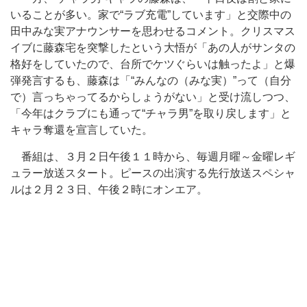
いることが多い。家で“ラブ充電”しています」と交際中の
田中みな実アナウンサーを思わせるコメント。クリスマス
イブに藤森宅を突撃したという大悟が「あの人がサンタの
格好をしていたので、台所でケツぐらいは触ったよ」と爆
弾発言するも、藤森は「“みんなの（みな実）”って（自分
で）言っちゃってるからしょうがない」と受け流しつつ、
「今年はクラブにも通って“チャラ男”を取り戻します」と
キャラ奪還を宣言していた。
番組は、３月２日午後１１時から、毎週月曜～金曜レギ
ュラー放送スタート。ピースの出演する先行放送スペシャ
ルは２月２３日、午後２時にオンエア。