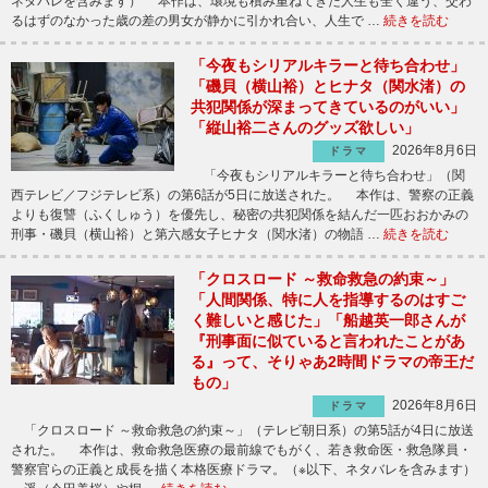
ネタバレを含みます） 本作は、環境も積み重ねてきた人生も全く違う、交わ
るはずのなかった歳の差の男女が静かに引かれ合い、人生で …
続きを読む
「今夜もシリアルキラーと待ち合わせ」
「磯貝（横山裕）とヒナタ（関水渚）の
共犯関係が深まってきているのがいい」
「縦山裕二さんのグッズ欲しい」
2026年8月6日
ドラマ
「今夜もシリアルキラーと待ち合わせ」（関
西テレビ／フジテレビ系）の第6話が5日に放送された。 本作は、警察の正義
よりも復讐（ふくしゅう）を優先し、秘密の共犯関係を結んだ一匹おおかみの
刑事・磯貝（横山裕）と第六感女子ヒナタ（関水渚）の物語 …
続きを読む
「クロスロード ～救命救急の約束～」
「人間関係、特に人を指導するのはすご
く難しいと感じた」「船越英一郎さんが
『刑事面に似ていると言われたことがあ
る』って、そりゃあ2時間ドラマの帝王だ
もの」
2026年8月6日
ドラマ
「クロスロード ～救命救急の約束～」（テレビ朝日系）の第5話が4日に放送
された。 本作は、救命救急医療の最前線でもがく、若き救命医・救急隊員・
警察官らの正義と成長を描く本格医療ドラマ。（※以下、ネタバレを含みます）