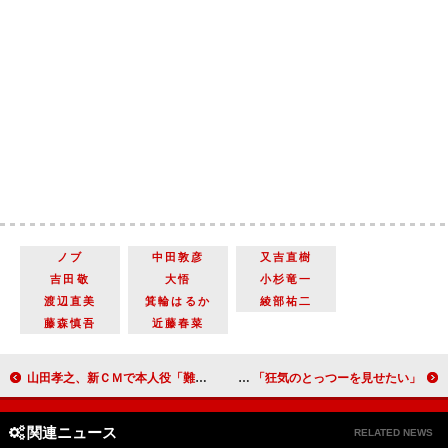
ノブ
中田敦彦
又吉直樹
吉田敬
大悟
小杉竜一
渡辺直美
箕輪はるか
綾部祐二
藤森慎吾
近藤春菜
山田孝之、新ＣＭで本人役「難しかった」 “大作”を理由に俳優一時休業！？
「狂気のとっつーを見せたい」 Ａ．Ｂ．Ｃ－Ｚ戸塚主演舞台で演出・錦織が宣言
関連ニュース
RELATED NEWS