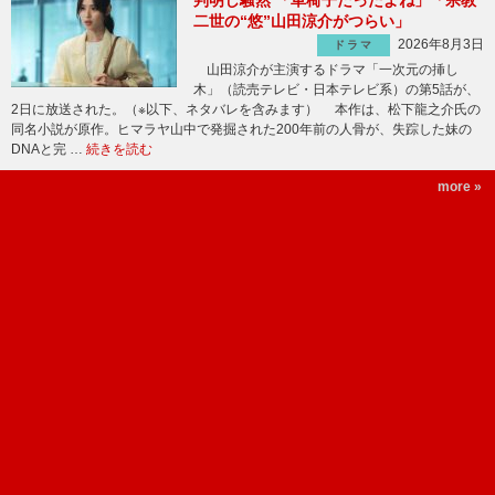
判明し騒然 「車椅子だったよね」「宗教
二世の“悠”山田涼介がつらい」
2026年8月3日
ドラマ
山田涼介が主演するドラマ「一次元の挿し
木」（読売テレビ・日本テレビ系）の第5話が、
2日に放送された。（※以下、ネタバレを含みます） 本作は、松下龍之介氏の
同名小説が原作。ヒマラヤ山中で発掘された200年前の人骨が、失踪した妹の
DNAと完 …
続きを読む
more »