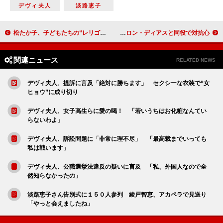
デヴィ夫人
淡路恵子
松たか子、子どもたちの“レリゴー”に「パワーもらった」 「テレビ未来遺産」で安住アナとタッグ
青木さやかが「アニー」でミュージカル初挑戦 キャメロン・ディアスと同役で対抗心
関連ニュース
RELATED NEWS
デヴィ夫人、提訴に言及「絶対に勝ちます」 セクシーな衣装で“女
ヒョウ”に成り切り
デヴィ夫人、女子高生らに愛の喝！ 「若いうちはお化粧なんてい
らないわよ」
デヴィ夫人、訴訟問題に「非常に理不尽」 「最高裁までいっても
私は戦います」
デヴィ夫人、公職選挙法違反の疑いに言及 「私、外国人なので全
然知らなかったの」
淡路恵子さん告別式に１５０人参列 綾戸智恵、アカペラで見送り
「やっと会えましたね」