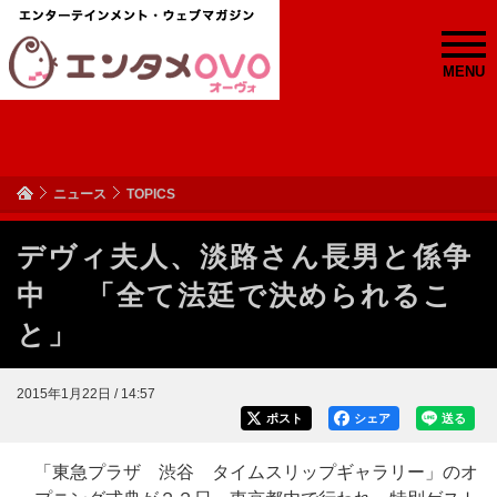
MENU
ニュース
TOPICS
デヴィ夫人、淡路さん長男と係争
中 「全て法廷で決められるこ
と」
2015年1月22日 / 14:57
ポスト
シェア
送る
「東急プラザ 渋谷 タイムスリップギャラリー」のオ