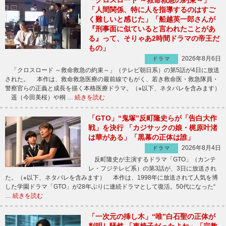
「クロスロード ～救命救急の約束～」
「人間関係、特に人を指導するのはすご
く難しいと感じた」「船越英一郎さんが
『刑事面に似ていると言われたことがあ
る』って、そりゃあ2時間ドラマの帝王だ
もの」
2026年8月6日
ドラマ
「クロスロード ～救命救急の約束～」（テレビ朝日系）の第5話が4日に放送
された。 本作は、救命救急医療の最前線でもがく、若き救命医・救急隊員・
警察官らの正義と成長を描く本格医療ドラマ。（※以下、ネタバレを含みます）
遥（今田美桜）や桐 …
続きを読む
「GTO」“鬼塚”反町隆史らが「告白大作
戦」を決行 「カジサックの娘・梶原叶渚
は華がある」「黒幕の正体は誰」
2026年8月4日
ドラマ
反町隆史が主演するドラマ「GTO」（カンテ
レ・フジテレビ系）の第3話が、3日に放送され
た。（※以下、ネタバレを含みます） 本作は、1998年に放送されて人気を博
した学園ドラマ「GTO」が28年ぶりに連続ドラマとして復活。50代になった“
…
続きを読む
「一次元の挿し木」“唯”白石聖の正体が