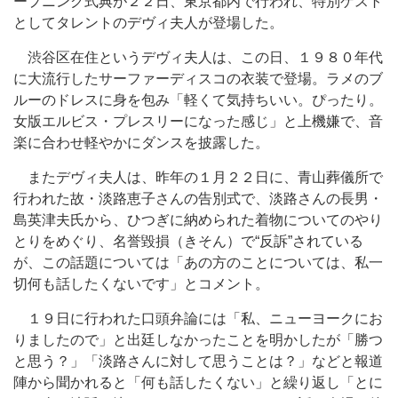
ープニング式典が２２日、東京都内で行われ、特別ゲスト
としてタレントのデヴィ夫人が登場した。
渋谷区在住というデヴィ夫人は、この日、１９８０年代
に大流行したサーファーディスコの衣装で登場。ラメのブ
ルーのドレスに身を包み「軽くて気持ちいい。ぴったり。
女版エルビス・プレスリーになった感じ」と上機嫌で、音
楽に合わせ軽やかにダンスを披露した。
またデヴィ夫人は、昨年の１月２２日に、青山葬儀所で
行われた故・淡路恵子さんの告別式で、淡路さんの長男・
島英津夫氏から、ひつぎに納められた着物についてのやり
とりをめぐり、名誉毀損（きそん）で“反訴”されている
が、この話題については「あの方のことについては、私一
切何も話したくないです」とコメント。
１９日に行われた口頭弁論には「私、ニューヨークにお
りましたので」と出廷しなかったことを明かしたが「勝つ
と思う？」「淡路さんに対して思うことは？」などと報道
陣から聞かれると「何も話したくない」と繰り返し「とに