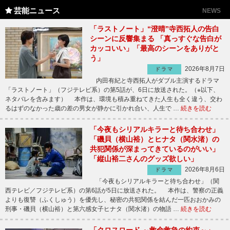
芸能ニュース
NEWS
「ラストノート」“澄晴”寺西拓人の告白
シーンに反響集まる 「真っすぐな告白が
カッコいい」「最高のシーンをありがと
う」
2026年8月7日
ドラマ
内田有紀と寺西拓人がダブル主演するドラマ
「ラストノート」（フジテレビ系）の第5話が、6日に放送された。（※以下、
ネタバレを含みます） 本作は、環境も積み重ねてきた人生も全く違う、交わ
るはずのなかった歳の差の男女が静かに引かれ合い、人生で …
続きを読む
「今夜もシリアルキラーと待ち合わせ」
「磯貝（横山裕）とヒナタ（関水渚）の
共犯関係が深まってきているのがいい」
「縦山裕二さんのグッズ欲しい」
2026年8月6日
ドラマ
「今夜もシリアルキラーと待ち合わせ」（関
西テレビ／フジテレビ系）の第6話が5日に放送された。 本作は、警察の正義
よりも復讐（ふくしゅう）を優先し、秘密の共犯関係を結んだ一匹おおかみの
刑事・磯貝（横山裕）と第六感女子ヒナタ（関水渚）の物語 …
続きを読む