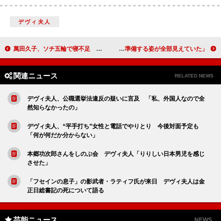
デヴィ夫人
萬田久子、ソチ五輪で寝不足 「真央ちゃん応援しています」
あべこうじ、妻からバースデーケーキ 「準備する姿が全部見えていた」
関連ニュース
RELATED NEWS
デヴィ夫人、公職選挙法違反の疑いに言及 「私、外国人なので全
然知らなかったの」
デヴィ夫人、“平手打ち”女性と電話でやりとり 今後対面予定も
「何が何だか分からない」
本郷功次郎さんをしのぶ会 デヴィ夫人「りりしい日本男児を感じ
させた」
「フセインの息子」の影武者・ラティフ氏が来日 デヴィ夫人は金
正日総書記の死について語る
芸能ニュース
NEWS