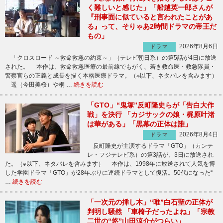
く難しいと感じた」「船越英一郎さんが
『刑事面に似ていると言われたことがあ
る』って、そりゃあ2時間ドラマの帝王だ
もの」
2026年8月6日
ドラマ
「クロスロード ～救命救急の約束～」（テレビ朝日系）の第5話が4日に放送
された。 本作は、救命救急医療の最前線でもがく、若き救命医・救急隊員・
警察官らの正義と成長を描く本格医療ドラマ。（※以下、ネタバレを含みます）
遥（今田美桜）や桐 …
続きを読む
「GTO」“鬼塚”反町隆史らが「告白大作
戦」を決行 「カジサックの娘・梶原叶渚
は華がある」「黒幕の正体は誰」
2026年8月4日
ドラマ
反町隆史が主演するドラマ「GTO」（カンテ
レ・フジテレビ系）の第3話が、3日に放送され
た。（※以下、ネタバレを含みます） 本作は、1998年に放送されて人気を博
した学園ドラマ「GTO」が28年ぶりに連続ドラマとして復活。50代になった“
…
続きを読む
「一次元の挿し木」“唯”白石聖の正体が
判明し騒然 「車椅子だったよね」「宗教
二世の“悠”山田涼介がつらい」