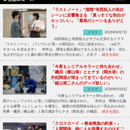
「ラストノート」“澄晴”寺西拓人の告白
シーンに反響集まる 「真っすぐな告白が
カッコいい」「最高のシーンをありがと
う」
2026年8月7日
ドラマ
内田有紀と寺西拓人がダブル主演するドラマ
「ラストノート」（フジテレビ系）の第5話が、6日に放送された。（※以下、
ネタバレを含みます） 本作は、環境も積み重ねてきた人生も全く違う、交わ
るはずのなかった歳の差の男女が静かに引かれ合い、人生で …
続きを読む
「今夜もシリアルキラーと待ち合わせ」
「磯貝（横山裕）とヒナタ（関水渚）の
共犯関係が深まってきているのがいい」
「縦山裕二さんのグッズ欲しい」
2026年8月6日
ドラマ
「今夜もシリアルキラーと待ち合わせ」（関
西テレビ／フジテレビ系）の第6話が5日に放送された。 本作は、警察の正義
よりも復讐（ふくしゅう）を優先し、秘密の共犯関係を結んだ一匹おおかみの
刑事・磯貝（横山裕）と第六感女子ヒナタ（関水渚）の物語 …
続きを読む
「クロスロード ～救命救急の約束～」
「人間関係、特に人を指導するのはすご