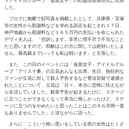
下アイドルグループ「仮面女子」の応援団長就任式に出席
した。
ブログに無断で顔写真を掲載したとして、兵庫県・宝塚
市の女性から慰謝料などを求める訴訟を起こされ１７日、
神戸地裁から慰謝料など１６５万円の支払いを命じられた
デヴィ夫人は、「控訴します。非常に理不尽で不当なこと
だと思いますので。和解はこの方に関しては絶対いたしま
せん。最高裁までいっても私は戦います」と主張した。
また、この日のイベントには「仮面女子」アイドルグル
ープ「アリス十番」の立花あんなも出席。先日、熱狂的な
ファンが立花に対して殺人予告するなど脅迫容疑で逮捕さ
れたことについて、立花は「日々、本当に恐怖に怯えなが
ら生活していました。殺害予告が起きるたびに、ステージ
に立つことができなくなって本当に悔しかったけど、ステ
ージに立つのをやめたいと思ったことはこの９カ月間一度
もありませんでした」と涙ながらに語った。
さらに「こういう怖い思いをしている世の女性はたくさ