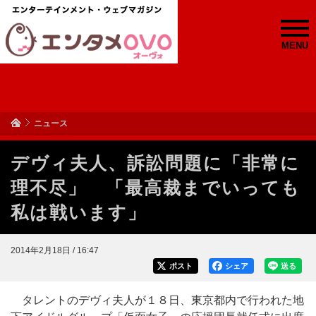
MENU
ニュース
デヴィ夫人、訴訟問題に「非常に
理不尽」 「最高裁までいっても
私は戦います」
2014年2月18日 / 16:47
ポスト
シェア
送る
タレントのデヴィ夫人が１８日、東京都内で行われた地