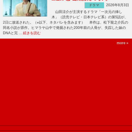
2026年8月3日
ドラマ
山田涼介が主演するドラマ「一次元の挿し
木」（読売テレビ・日本テレビ系）の第5話が、
2日に放送された。（※以下、ネタバレを含みます） 本作は、松下龍之介氏の
同名小説が原作。ヒマラヤ山中で発掘された200年前の人骨が、失踪した妹の
DNAと完 …
続きを読む
more »